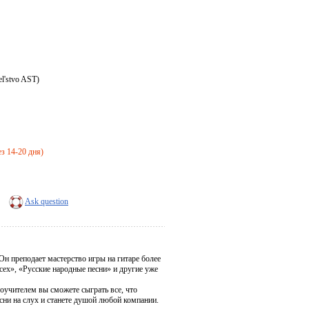
l'stvo AST)
ез 14-20 дня)
Ask question
н преподает мастерство игры на гитаре более
сех», «Русские народные песни» и другие уже
оучителем вы сможете сыграть все, что
есни на слух и станете душой любой компании.