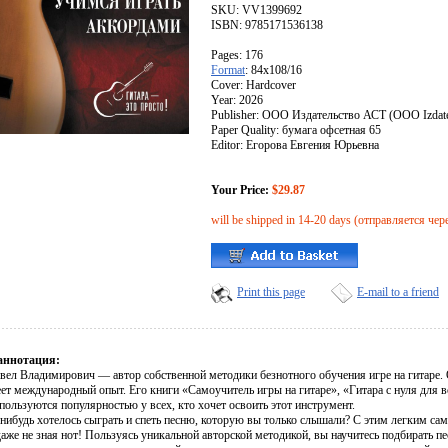
SKU: VV1399692
ISBN: 9785171536138
Pages: 176
Format
: 84x108/16
Cover: Hardcover
Year: 2026
Publisher: ООО Издательство АСТ (OOO Izdate
Paper Quality: бумага офсетная 65
Editor: Егорова Евгения Юрьевна
Your Price:
$29.87
will be shipped in 14-20 days (отправляется чер
Print this page
E-mail to a friend
аннотация:
вел Владимирович — автор собственной методики безнотного обучения игре на гитаре. О
еет международный опыт. Его книги «Самоучитель игры на гитаре», «Гитара с нуля для в
пользуются популярностью у всех, кто хочет освоить этот инструмент.
нибудь хотелось сыграть и спеть песню, которую вы только слышали? С этим легким сам
даже не зная нот! Пользуясь уникальной авторской методикой, вы научитесь подбирать п