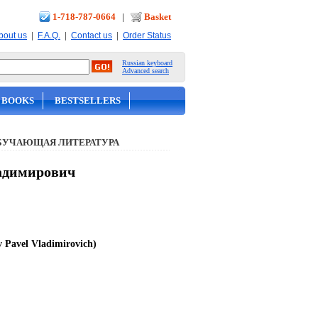
1-718-787-0664
|
Basket
|
|
|
bout us
F.A.Q.
Contact us
Order Status
Russian keyboard
Advanced search
 BOOKS
BESTSELLERS
БУЧАЮЩАЯ ЛИТЕРАТУРА
ладимирович
 Pavel Vladimirovich)