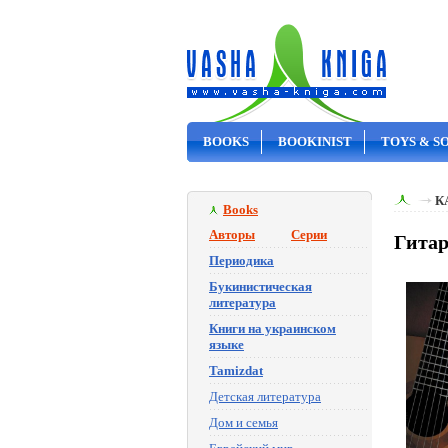
BOOKS
BOOKINIST
TOYS & S
ON SALE
К
Books
Авторы
Серии
Гитар
Периодика
Букинистическая
литература
Книги на украинском
языке
Tamizdat
Детская литература
Дом и семья