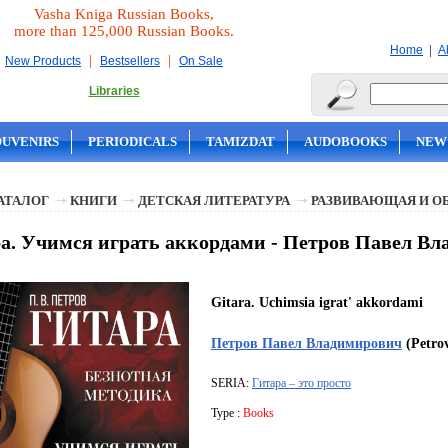
Vasha Kniga Russian Books,
more than 125,000 Russian Books.
|
Home
A
|
|
New Products
Bestsellers
On Sale
Libraries
OUVENIRS
PERIODICALS
TAMIZDAT
AUDOBOOKS
NEW
АТАЛОГ
КНИГИ
ДЕТСКАЯ ЛИТЕРАТУРА
РАЗВИВАЮЩАЯ И О
а. Учимся играть аккордами - Петров Павел В
Gitara. Uchimsia igrat' akkordami
Петров Павел Владимирович
(Petrov
SERIA:
Гитара – это просто
Type :
Books