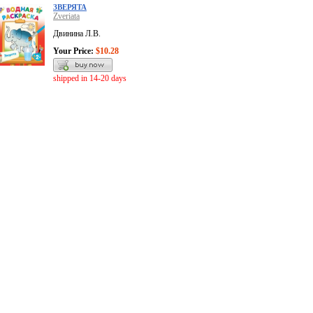
ЗВЕРЯТА
Zveriata
Двинина Л.В.
Your Price:
$10.28
shipped in 14-20 days