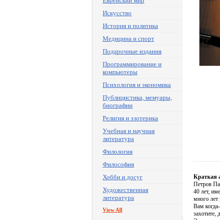
Еврейский мир
Искусство
История и политика
Медицина и спорт
Подарочные издания
Программирование и
компьютеры
Психология и экономика
Публицистика, мемуары,
биографии
Религия и эзотерика
Учебная и научная
литература
Филология
Философия
Хобби и досуг
Краткая 
Петров Па
Художественная
40 лет, им
литература
много лет 
Вам когда-
View All
захотите, 