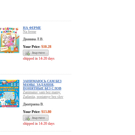
НА ФЕРМЕ
Na ferme
Двинина Л.В.
Your Price:
$10.28
shipped in 14-20 days
ЗАНИМАЮСЬ САМ БЕЗ
МАМЫ. ЗАДАНИЯ,
ПОНЯТНЫЕ БЕЗ СЛОВ
Zanimaius' sam bez mamy.
Zadaniia, poniatnye bez slov
Дмитриева В.
Your Price:
$13.80
shipped in 14-20 days