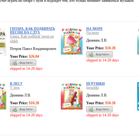
учит играть на гитаре с нуля и подойдет тем, кто только начинает заниматься музыкой.
ГИТАРА. КАК ПОДБИРАТЬ
НА МОРЕ
ПЕСНИ НА СЛУХ
Na more
Gitara. Kak podbirat' pesni na
Двинина Л.В.
slukh
Your Price:
$10.28
Петров Павел Владимирович
Your Price:
$26.04
shipped in 14-20 days
shipped in 14-20 days
В ЛЕСУ
ИГРУШКИ
V lesu
Igrushki
Двинина Л.В.
Двинина Л.В.
Your Price:
$10.28
Your Price:
$10.28
shipped in 14-20 days
shipped in 14-20 days