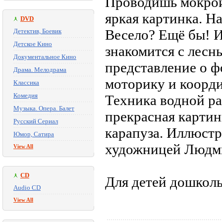
Проводишь мокрой
яркая картинка. Н
DVD
Весело? Ещё бы! И
Детектив, Боевик
Детское Кино
знакомится с лесн
Документальное Кино
представление о ф
Драма. Мелодрама
моторику и коорд
Классика
Комедия
Техника водной ра
Музыка. Опера. Балет
прекрасная картин
Русский Сериал
карапуза. Иллюст
Юмор, Сатира
художницей Людм
View All
CD
Для детей дошколь
Audio CD
View All