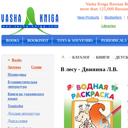
Vasha Kniga Russian B
more than 125,000 Russia
|
|
New Products
Bestsellers
Libraries
BOOKS
BOOKINIST
TOYS & SOUVENIRS
PERIODICALS
ON SALE
КАТАЛОГ
КНИГИ
ДЕТСК
Books
Авторы
Серии
В лесу - Двинина Л.В.
Периодика
Букинистическая
литература
Книги на украинском
языке
Tamizdat
Детская литература
Дом и семья