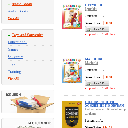
Audio Books
ИГРУШКИ
Igrushki
Audio Books
Двинина Л.В.
View All
Your Price:
$10.28
shipped in 14-20 days
Toys and Souvenirs
Educational
Games
Souvenirs
МАШИНКИ
Mashinki
Toys
Двинина Л.В.
Training
Your Price:
$10.28
View All
shipped in 14-20 days
ПОЛНАЯ ИСТОРИЯ:
ХОЖДЕНИЕ ПО ЗВУКАМ
Polnaia istoriia: Khozhdenie po
zvukam
Ганкин Л.А.
Your Price:
$44.08