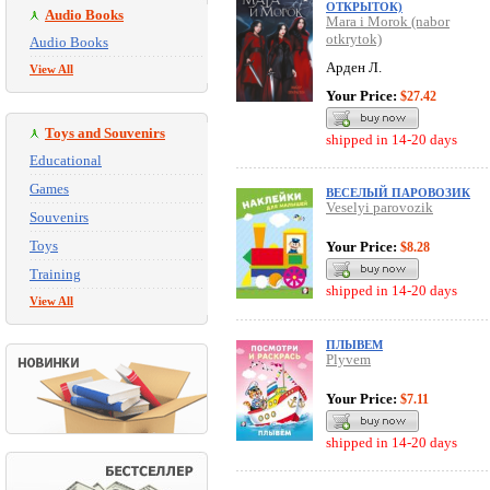
ОТКРЫТОК)
Audio Books
Mara i Morok (nabor
otkrytok)
Audio Books
Арден Л.
View All
Your Price:
$27.42
Toys and Souvenirs
shipped in 14-20 days
Educational
Games
ВЕСЕЛЫЙ ПАРОВОЗИК
Veselyi parovozik
Souvenirs
Toys
Your Price:
$8.28
Training
shipped in 14-20 days
View All
ПЛЫВЕМ
Plyvem
Your Price:
$7.11
shipped in 14-20 days