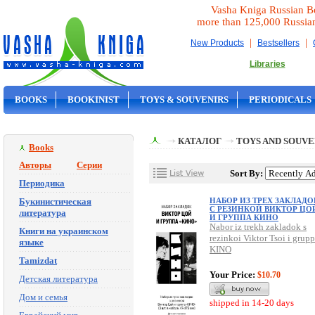
Vasha Kniga Russian B
more than 125,000 Russia
|
|
New Products
Bestsellers
Libraries
BOOKS
BOOKINIST
TOYS & SOUVENIRS
PERIODICALS
ON SALE
КАТАЛОГ
TOYS AND SOUVE
Books
Авторы
Серии
Sort By:
Периодика
Букинистическая
НАБОР ИЗ ТРЕХ ЗАКЛАДО
С РЕЗИНКОЙ ВИКТОР ЦО
литература
И ГРУППА КИНО
Nabor iz trekh zakladok s
Книги на украинском
rezinkoi Viktor Tsoi i grup
языке
KINO
Tamizdat
Your Price:
$10.70
Детская литература
Дом и семья
shipped in 14-20 days