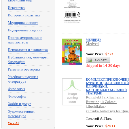
Еврейский мир
Искусство
История и политика
Медицина и спорт
Подарочные издания
Программирование и
МЕДВЕДЬ
компьютеры
Medved'
Психология и экономика
Your Price:
$7.23
Публицистика, мемуары,
биографии
shipped in 14-20 days
Религия и эзотерика
Учебная и научная
КОМПЛЕКТ.ПРИКЛЮЧЕН
литература
БУРАТИНО,ИЛИ ЗОЛОТОЙ
КЛЮЧИК(КН.-
Филология
КАРТИНКА.КУКОЛЬНЫЙ
ТЕАТР(МЕ
Философия
Komplekt.Prikliucheniia
Buratino,ili Zolotoi
Хобби и досуг
kliuchik(kn.-
kartinka.Kukol'nyi teatr(me
Художественная
литература
Толстой А.,Пиле
View All
Your Price:
$28.13