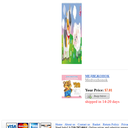
МЕДВЕЖОНОК
Medvezhonok
Your Price:
$7.01
shipped in 14-20 days
Home
About us
Contact us
Basket
Return Policy
Priva
Need help?
1-718-787-0664
. Online prices and selection genera