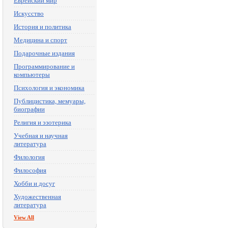
Еврейский мир
Искусство
История и политика
Медицина и спорт
Подарочные издания
Программирование и
компьютеры
Психология и экономика
Публицистика, мемуары,
биографии
Религия и эзотерика
Учебная и научная
литература
Филология
Философия
Хобби и досуг
Художественная
литература
View All