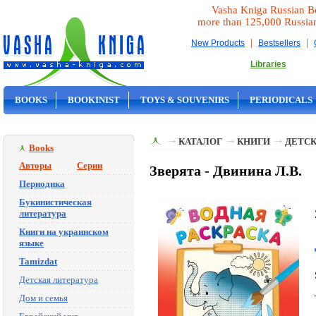
Vasha Kniga Russian B
more than 125,000 Russia
|
|
New Products
Bestsellers
Libraries
BOOKS
BOOKINIST
TOYS & SOUVENIRS
PERIODICALS
ON SALE
КАТАЛОГ
КНИГИ
ДЕТСК
Books
Авторы
Серии
Зверята - Двинина Л.В.
Периодика
Букинистическая
литература
Книги на украинском
языке
Tamizdat
Детская литература
Дом и семья