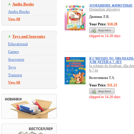
Audio Books
ДОМАШНИЕ ЖИВОТНЫЕ
Domashnie zhivotnye
Audio Books
Двинина Л.В.
View All
Your Price:
$10.28
shipped in 14-20 days
Toys and Souvenirs
Educational
Games
Я СЧИТАЮ ДО ДВАДЦАТИ
Souvenirs
ДЛЯ ДЕТЕЙ 6-7 ЛЕТ
Ia schitaiu do dvadtsati: dlia det
Toys
6-7 let
Training
Колесникова Т.А.
View All
Your Price:
$11.23
shipped in 14-20 days