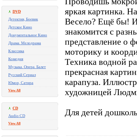
Проводишь мокрой
яркая картинка. Н
DVD
Весело? Ещё бы! И
Детектив, Боевик
Детское Кино
знакомится с раз
Документальное Кино
представление о ф
Драма. Мелодрама
моторику и коорд
Классика
Комедия
Техника водной ра
Музыка. Опера. Балет
прекрасная картин
Русский Сериал
карапуза. Иллюст
Юмор, Сатира
художницей Людм
View All
CD
Для детей дошколь
Audio CD
View All