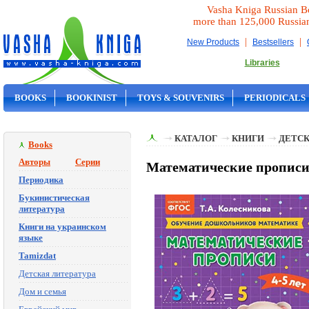
Vasha Kniga Russian B
more than 125,000 Russia
|
|
New Products
Bestsellers
Libraries
BOOKS
BOOKINIST
TOYS & SOUVENIRS
PERIODICALS
ON SALE
КАТАЛОГ
КНИГИ
ДЕТСК
Books
Авторы
Серии
Математические прописи: 
Периодика
Букинистическая
литература
Книги на украинском
языке
Tamizdat
Детская литература
Дом и семья