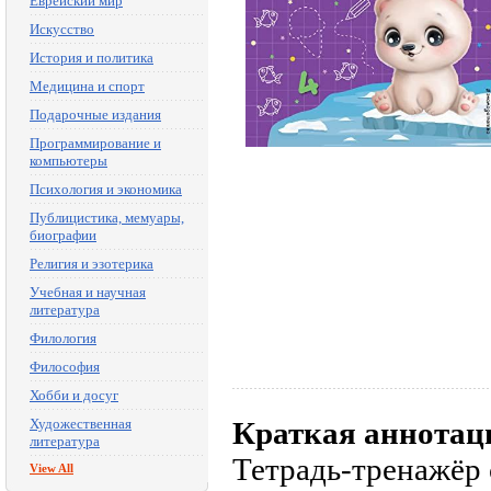
Еврейский мир
Искусство
История и политика
Медицина и спорт
Подарочные издания
Программирование и
компьютеры
Психология и экономика
Публицистика, мемуары,
биографии
Религия и эзотерика
Учебная и научная
литература
Филология
Философия
Хобби и досуг
Художественная
Краткая аннотац
литература
Тетрадь-тренажёр
View All