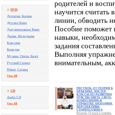
родителей и воспи
DVD
научится считать 
Детектив, Боевик
линии, обводить н
Детское Кино
Пособие поможет п
Документальное Кино
навыки, необходим
Драма. Мелодрама
Классика
задания составле
Комедия
Выполняя упражне
Музыка. Опера. Балет
внимательным, ак
Русский Сериал
Юмор, Сатира
View All
РИСУНОК. ОТ ТЕОРИИ К
CD
ПРАКТИКЕ. МАСТЕР-
КЛАССЫ ПО РАЗВИТИЮ
Audio CD
ЧУВСТВА ЦВЕТА, СВЕТА,
КОМПОЗИЦИИ И
View All
ОТРАБОТКЕ АНАТОМИИ,
ПЕРСПЕКТИВЫ,
СТОРИТЕЛЛИНГА
Risunok. Ot teorii k praktike.