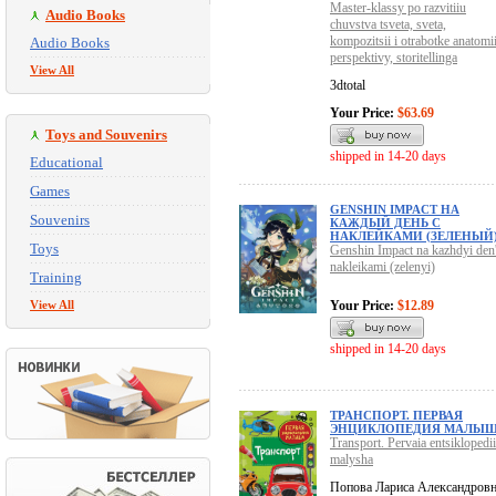
Master-klassy po razvitiiu
Audio Books
chuvstva tsveta, sveta,
kompozitsii i otrabotke anatomii
Audio Books
perspektivy, storitellinga
View All
3dtotal
Your Price:
$63.69
Toys and Souvenirs
shipped in 14-20 days
Educational
Games
GENSHIN IMPACT НА
Souvenirs
КАЖДЫЙ ДЕНЬ С
НАКЛЕЙКАМИ (ЗЕЛЕНЫЙ
Toys
Genshin Impact na kazhdyi den'
nakleikami (zelenyi)
Training
View All
Your Price:
$12.89
shipped in 14-20 days
ТРАНСПОРТ. ПЕРВАЯ
ЭНЦИКЛОПЕДИЯ МАЛЫ
Transport. Pervaia entsiklopedi
malysha
Попова Лариса Александров