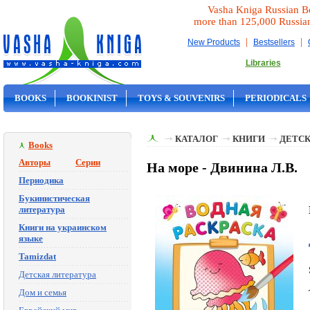
Vasha Kniga Russian B
more than 125,000 Russia
|
|
New Products
Bestsellers
Libraries
BOOKS
BOOKINIST
TOYS & SOUVENIRS
PERIODICALS
ON SALE
КАТАЛОГ
КНИГИ
ДЕТСК
Books
Авторы
Серии
На море - Двинина Л.В.
Периодика
Букинистическая
литература
Книги на украинском
языке
Tamizdat
Детская литература
Дом и семья