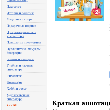
Еврейский мир
Искусство
История и политика
Медицина и спорт
Подарочные издания
Программирование и
компьютеры
Психология и экономика
Публицистика, мемуары,
биографии
Религия и эзотерика
Учебная и научная
литература
Филология
Философия
Хобби и досуг
Художественная
литература
Краткая аннотац
View All