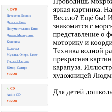
Проводишь мокрой
яркая картинка. Н
DVD
Весело? Ещё бы! И
Детектив, Боевик
Детское Кино
знакомится с морс
Документальное Кино
представление о ф
Драма. Мелодрама
моторику и коорд
Классика
Комедия
Техника водной ра
Музыка. Опера. Балет
прекрасная картин
Русский Сериал
карапуза. Иллюст
Юмор, Сатира
художницей Людм
View All
CD
Для детей дошколь
Audio CD
View All