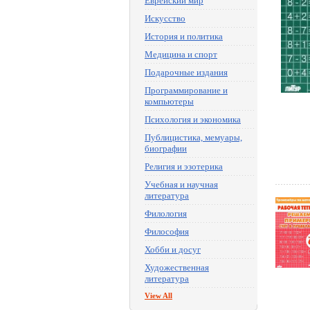
Еврейский мир
Искусство
История и политика
Медицина и спорт
Подарочные издания
Программирование и
компьютеры
Психология и экономика
Публицистика, мемуары,
биографии
Религия и эзотерика
Учебная и научная
литература
Филология
Философия
Хобби и досуг
Художественная
литература
View All