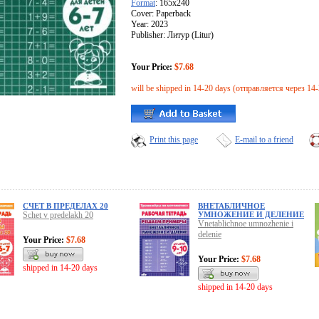
Format
: 165x240
Cover: Paperback
Year: 2023
Publisher: Литур (Litur)
Your Price:
$7.68
will be shipped in 14-20 days (отправляется через 14
Print this page
E-mail to a friend
СЧЕТ В ПРЕДЕЛАХ 20
ВНЕТАБЛИЧНОЕ
Schet v predelakh 20
УМНОЖЕНИЕ И ДЕЛЕНИЕ
Vnetablichnoe umnozhenie i
delenie
Your Price:
$7.68
Your Price:
$7.68
shipped in 14-20 days
shipped in 14-20 days