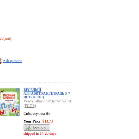
-20 дня)
Ask question
ВЕСЕЛЫЙ
АЛФАВИТ.РАБ.ТЕТРАДЬ 5-7
ЛЕТ (ФГОС)
Veselyi alfavit.Rab.tetrad' 5-7 let
(FGOS)
Сибагатулина,Не
Your Price:
$13.73
shipped in 14-20 days