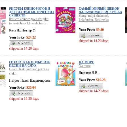
РИСУЕМ ЕДИНОРОГОВ И
САМЫЙ МИЛЫЙ ЩЕНОК
ДРУГИХ ФАНТАСТИЧЕСКИХ
ЛАЛАФАНФАН. РАСКРАСКА
СУЩЕСТВ
Samyi milyi shchenok
Risuem edinorogov i drugikh
Lalafanfan. Raskraska
fantasticheskikh sushchestv
Your Price:
$9.80
Каль Д., Поттер У.
Your Price:
$24.22
shipped in 14-20 days
shipped in 14-20 days
ГИТАРА. КАК ПОДБИРАТЬ
НА МОРЕ
ПЕСНИ НА СЛУХ
Na more
Gitara. Kak podbirat' pesni na
Двинина Л.В.
slukh
Your Price:
$10.28
Петров Павел Владимирович
Your Price:
$26.04
shipped in 14-20 days
shipped in 14-20 days