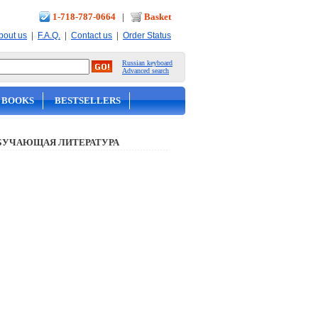
1-718-787-0664
|
Basket
|
|
|
bout us
F.A.Q.
Contact us
Order Status
Russian keyboard
Advanced search
 BOOKS
BESTSELLERS
БУЧАЮЩАЯ ЛИТЕРАТУРА