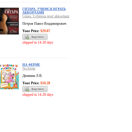
ГИТАРА. УЧИМСЯ ИГРАТЬ
АККОРДАМИ
Gitara. Uchimsia igrat' akkordami
Петров Павел Владимирович
Your Price:
$29.87
shipped in 14-20 days
НА ФЕРМЕ
Na ferme
Двинина Л.В.
Your Price:
$10.28
shipped in 14-20 days