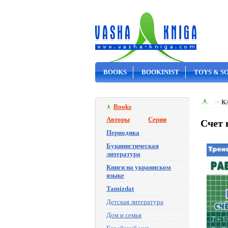
BOOKS
BOOKINIST
TOYS & S
ON SALE
К
Books
Авторы
Серии
Счет 
Периодика
Букинистическая
литература
Книги на украинском
языке
Tamizdat
Детская литература
Дом и семья