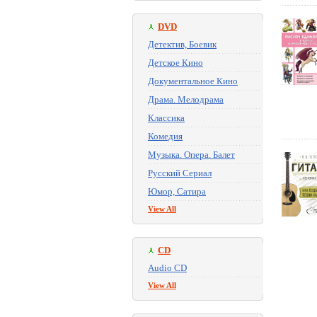
DVD
Детектив, Боевик
Детское Кино
Документальное Кино
Драма. Мелодрама
Классика
Комедия
Музыка. Опера. Балет
Русский Сериал
Юмор, Сатира
View All
CD
Audio CD
View All