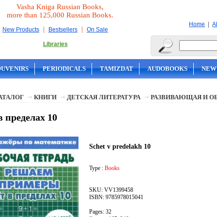
Vasha Kniga Russian Books,
more than 125,000 Russian Books.
|
Home
A
|
|
New Products
Bestsellers
On Sale
Libraries
OUVENIRS
PERIODICALS
TAMIZDAT
AUDOBOOKS
NEW
АТАЛОГ
КНИГИ
ДЕТСКАЯ ЛИТЕРАТУРА
РАЗВИВАЮЩАЯ И О
в пределах 10
Schet v predelakh 10
Type :
Books
SKU: VV1399458
ISBN: 9785978015041
Pages: 32