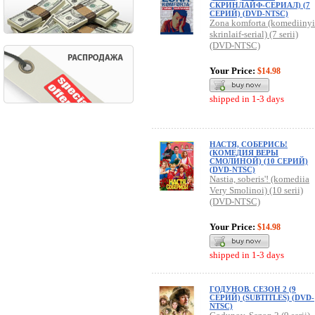
СКРИНЛАЙФ-СЕРИАЛ) (7
СЕРИЙ) (DVD-NTSC)
Zona komforta (komediinyi
skrinlaif-serial) (7 serii)
(DVD-NTSC)
Your Price:
$14.98
shipped in 1-3 days
НАСТЯ, СОБЕРИСЬ!
(КОМЕДИЯ ВЕРЫ
СМОЛИНОЙ) (10 СЕРИЙ)
(DVD-NTSC)
Nastia, soberis'! (komediia
Very Smolinoi) (10 serii)
(DVD-NTSC)
Your Price:
$14.98
shipped in 1-3 days
ГОДУНОВ. СЕЗОН 2 (9
СЕРИЙ) (SUBTITLES) (DVD-
NTSC)