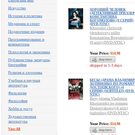
Еврейский мир
Искусство
ХОРОШИЙ ЧЕЛОВЕК
(ДЕТЕКТИВНЫЙ ТРИЛЛЕР
История и политика
КОНСТАНТИНА
БОГОМОЛОВА) (9 СЕРИЙ)
Медицина и спорт
(DVD-NTSC)
Khoroshii chelovek
Подарочные издания
(detektivnyi triller
Konstantina Bogomolova)
Программирование и
(9 serii) (DVD-NTSC)
компьютеры
Психология и экономика
Your Price:
$14.98
Публицистика, мемуары,
биографии
shipped in 1-3 days
Религия и эзотерика
Учебная и научная
БЕСЫ (ДРАМА ВЛАДИМИР
ХОТИНЕНКО ПО РОМАНУ
литература
ДОСТОЕВСКОГО) (4
СЕРИИ) (SUBTITLES) (DVD-
Филология
NTSC)
Besy (drama Vladimira
Философия
Khotinenko po romanu
Dostoevskogo) (4 serii)
Хобби и досуг
(subtitles) (DVD-NTSC)
Художественная
литература
Your Price:
$14.98
View All