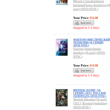
Metod-2 (prodolzhenie
krominal'nogo detektiva) (
serii) (DVD-NTSC)
Your Price:
$14.98
shipped in 1-3 days
ФАНТОМ (МИСТИЧЕСКИЙ
ДЕТЕКТИВ) (8 СЕРИЙ)
(DVD-NTSC)
Fantom (misticheskii
detektiv) (8 serii) (DVD-
NTSC)
Your Price:
$14.98
shipped in 1-3 days
ШЕРЛОК ХОЛМС (16
СЕРИЙ) (2013, РОССИЯ)
(SUBTITLES) (DVD-NTSC)
Sherlok Kholms (16 serii)
(2013, Rossiia) (subtitles)
(DVD-NTSC)