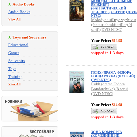
МОЛОДЫЕ И СИЛЬНЫЕ
Audio Books
ВЫЖИВУТ
(ФАНТАСТИЧЕСКИЙ
Audio Books
ТРИЛЛЕР) (4 СЕРИИ) (DVD
NTSC)
View All
Molodye i sil'nye vyzhivut
(fantasticheskii triller) (4
serii) (DVD-NTSC)
Toys and Souvenirs
Your Price:
$14.98
Educational
Games
shipped in 1-3 days
Souvenirs
Toys
ПСИХ (ДРАМА ФЕДОРА
Training
БОНДАРЧУКА) (8 СЕРИЙ)
(DVD-NTSC)
Psikh (drama Fedora
View All
Bondarchuka) (8 serii)
(DVD-NTSC)
Your Price:
$14.98
shipped in 1-3 days
ЗОНА КОМФОРТА
(КОМЕДИЙНЫЙ