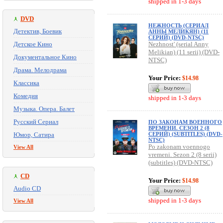
shipped in 1-3 days
DVD
НЕЖНОСТЬ (СЕРИАЛ
Детектив, Боевик
АННЫ МЕЛИКЯН) (11
СЕРИЙ) (DVD-NTSC)
Детское Кино
Nezhnost' (serial Anny
Melikian) (11 serii) (DVD-
Документальное Кино
NTSC)
Драма. Мелодрама
Your Price:
$14.98
Классика
Комедия
shipped in 1-3 days
Музыка. Опера. Балет
Русский Сериал
ПО ЗАКОНАМ ВОЕННОГО
ВРЕМЕНИ. СЕЗОН 2 (8
Юмор, Сатира
СЕРИЙ) (SUBTITLES) (DVD-
NTSC)
Po zakonam voennogo
View All
vremeni. Sezon 2 (8 serii)
(subtitles) (DVD-NTSC)
CD
Your Price:
$14.98
Audio CD
shipped in 1-3 days
View All