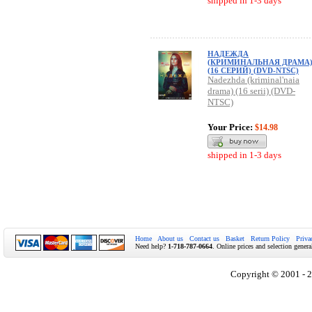
shipped in 1-3 days
НАДЕЖДА
(КРИМИНАЛЬНАЯ ДРАМА
(16 СЕРИЙ) (DVD-NTSC)
Nadezhda (kriminal'naia
drama) (16 serii) (DVD-
NTSC)
Your Price:
$14.98
shipped in 1-3 days
Home
About us
Contact us
Basket
Return Policy
Priva
Need help?
1-718-787-0664
. Online prices and selection genera
Copyright © 2001 - 2