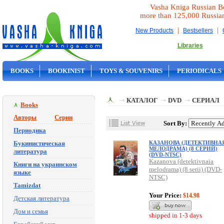
Vasha Kniga Russian B
more than 125,000 Russia
|
|
New Products
Bestsellers
Libraries
BOOKS
BOOKINIST
TOYS & SOUVENIRS
PERIODICALS
ON SALE
КАТАЛОГ
DVD
СЕРИАЛ
Books
Авторы
Серии
Sort By:
Периодика
Букинистическая
КАЗАНОВА (ДЕТЕКТИВНА
МЕЛОДРАМА) (8 СЕРИЙ)
литература
(DVD-NTSC)
Kazanova (detektivnaia
Книги на украинском
melodrama) (8 serii) (DVD-
языке
NTSC)
Tamizdat
Your Price:
$14.98
Детская литература
Дом и семья
shipped in 1-3 days