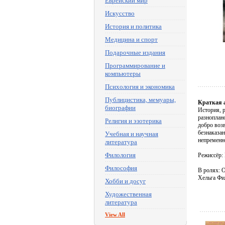
Еврейский мир
Искусство
История и политика
Медицина и спорт
Подарочные издания
Программирование и
компьютеры
Психология и экономика
Публицистика, мемуары,
Краткая 
биографии
История, 
разноплан
Религия и эзотерика
добро воз
безнаказан
Учебная и научная
непременн
литература
Филология
Режиссёр:
Философия
В ролях: 
Хельга Фи
Хобби и досуг
Художественная
литература
View All