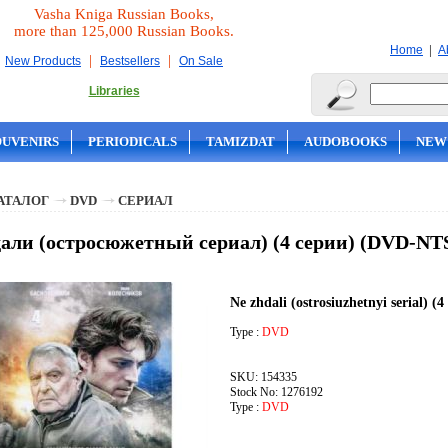
Vasha Kniga Russian Books,
more than 125,000 Russian Books.
|
Home
A
|
|
New Products
Bestsellers
On Sale
Libraries
OUVENIRS
PERIODICALS
TAMIZDAT
AUDOBOOKS
NEW
АТАЛОГ
DVD
СЕРИАЛ
али (остросюжетный сериал) (4 серии) (DVD-NT
Ne zhdali (ostrosiuzhetnyi serial) 
Type :
DVD
SKU: 154335
Stock No: 1276192
Type :
DVD