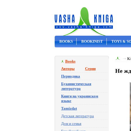
BOOKS
BOOKINIST
TOYS & S
ON SALE
К
Books
Авторы
Серии
Не жд
Периодика
Букинистическая
литература
Книги на украинском
языке
Tamizdat
Детская литература
Дом и семья