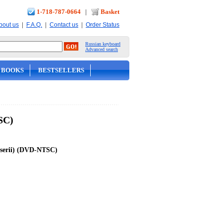
1-718-787-0664
|
Basket
|
|
|
bout us
F.A.Q.
Contact us
Order Status
Russian keyboard
Advanced search
 BOOKS
BESTSELLERS
SC)
(4 serii) (DVD-NTSC)