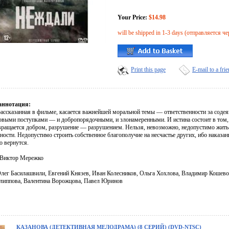
Your Price:
$14.98
will be shipped in 1-3 days (отправляется че
Print this page
E-mail to a fri
аннотация:
рассказанная в фильме, касается важнейшей моральной темы — ответственности за соде
овыми поступками — и добропорядочными, и злонамеренными. И истина состоит в том, ч
вращается добром, разрушение — разрушением. Нельзя, невозможно, недопустимо жить 
ности. Недопустимо строить собственное благополучие на несчастье других, ибо наказан
о вернутся.
 Виктор Мережко
Олег Басилашвили, Евгений Князев, Иван Колесников, Ольга Хохлова, Владимир Кошево
липпова, Валентина Ворожцова, Павел Юринов
КАЗАНОВА (ДЕТЕКТИВНАЯ МЕЛОДРАМА) (8 СЕРИЙ) (DVD-NTSC)