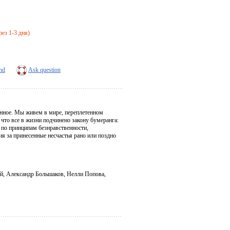
рез 1-3 дня)
end
Ask question
янное. Мы живем в мире, переплетенном
то все в жизни подчинено закону бумеранга:
по принципам безнравственности,
ия за принесенные несчастья рано или поздно
й, Александр Большаков, Нелли Попова,