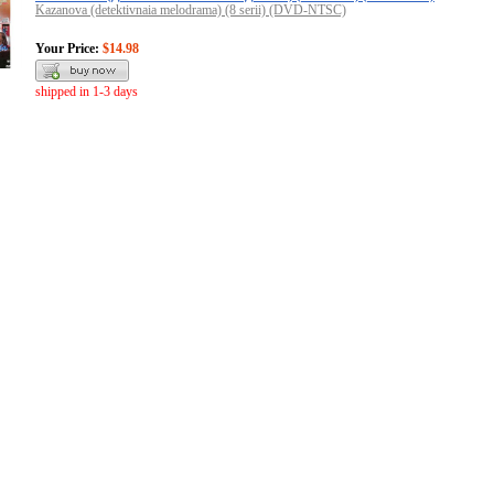
Kazanova (detektivnaia melodrama) (8 serii) (DVD-NTSC)
Your Price:
$14.98
shipped in 1-3 days