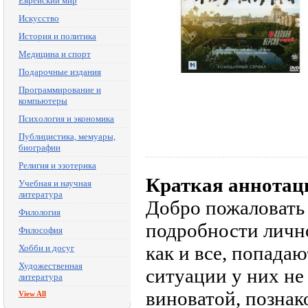
Еврейский мир
Искусство
История и политика
Медицина и спорт
Подарочные издания
Программирование и
компьютеры
Психология и экономика
Публицистика, мемуары,
биографии
Религия и эзотерика
Краткая аннотац
Учебная и научная
литература
Добро пожаловать
Филология
подробности личн
Философия
как и все, попадаю
Хобби и досуг
Художественная
ситуации у них не
литература
виноватой, позна
View All