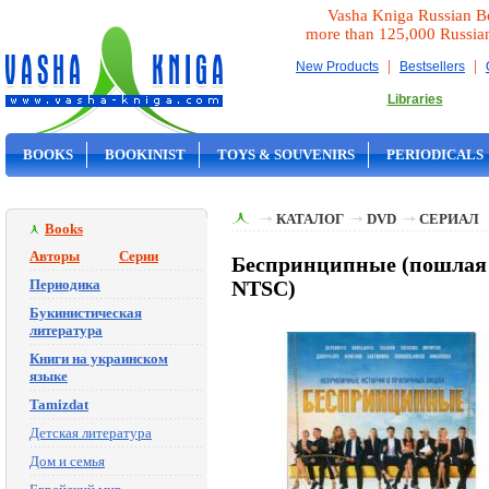
Vasha Kniga Russian B
more than 125,000 Russia
|
|
New Products
Bestsellers
Libraries
BOOKS
BOOKINIST
TOYS & SOUVENIRS
PERIODICALS
ON SALE
КАТАЛОГ
DVD
СЕРИАЛ
Books
Авторы
Серии
Беспринципные (пошлая 
Периодика
NTSC)
Букинистическая
литература
Книги на украинском
языке
Tamizdat
Детская литература
Дом и семья