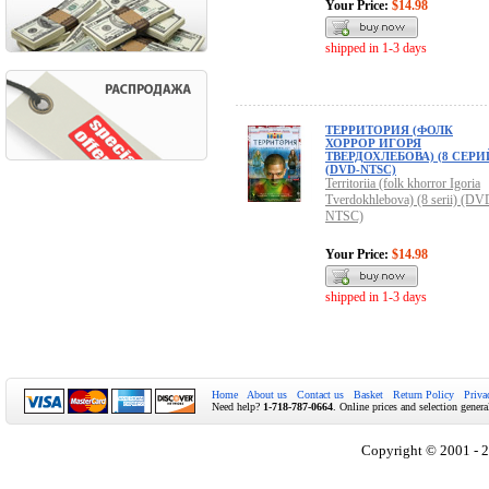
Your Price:
$14.98
shipped in 1-3 days
ТЕРРИТОРИЯ (ФОЛК
ХОРРОР ИГОРЯ
ТВЕРДОХЛЕБОВА) (8 СЕРИ
(DVD-NTSC)
Territoriia (folk khorror Igoria
Tverdokhlebova) (8 serii) (DV
NTSC)
Your Price:
$14.98
shipped in 1-3 days
Home
About us
Contact us
Basket
Return Policy
Priva
Need help?
1-718-787-0664
. Online prices and selection genera
Copyright © 2001 - 2