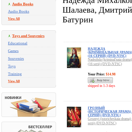
Надежда Михалков
Audio Books
Шалаева, Дмитрий
Audio Books
Батурин
View All
Toys and Souvenirs
Educational
НАДЕЖДА
Games
(КРИМИНАЛЬНАЯ ДРАМА
(16 СЕРИЙ) (DVD-NTSC)
Souvenirs
Nadezhda (kriminal'naia drama)
(16 serii) (DVD-NTSC)
Toys
Training
Your Price:
$14.98
View All
shipped in 1-3 days
ГРОЗНЫЙ
(ИСТОРИЧЕСКАЯ ДРАМА) 
СЕРИЙ) (DVD-NTSC)
Groznyi (istoricheskaia drama) 
serii) (DVD-NTSC)