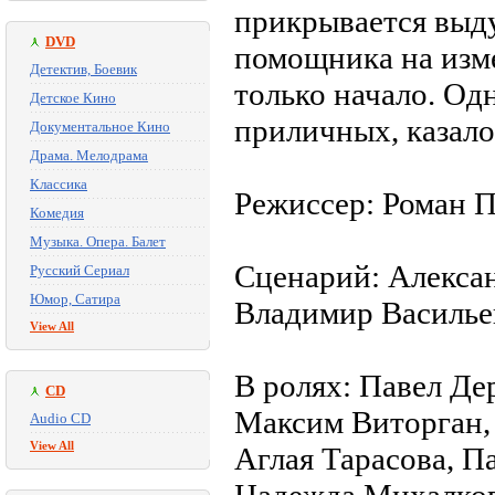
прикрывается выду
DVD
помощника на изме
Детектив, Боевик
только начало. Од
Детское Кино
приличных, казало
Документальное Кино
Драма. Мелодрама
Классика
Режиссер: Роман 
Комедия
Музыка. Опера. Балет
Сценарий: Алекса
Русский Сериал
Юмор, Сатира
Владимир Василье
View All
В ролях: Павел Де
CD
Максим Виторган,
Audio CD
View All
Аглая Тарасова, П