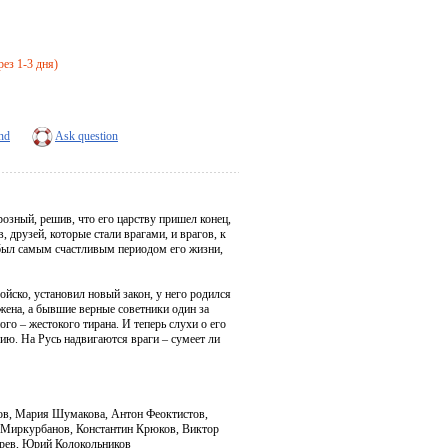
рез 1-3 дня)
end
Ask question
розный, решив, что его царству пришел конец,
, друзей, которые стали врагами, и врагов, к
 был самым счастливым периодом его жизни,
йско, установил новый закон, у него родился
жена, а бывшие верные советники один за
го – жестокого тирана. И теперь слухи о его
ию. На Русь надвигаются враги – сумеет ли
нов, Мария Шумакова, Антон Феоктистов,
 Миркурбанов, Константин Крюков, Виктор
ырев, Юрий Колокольников