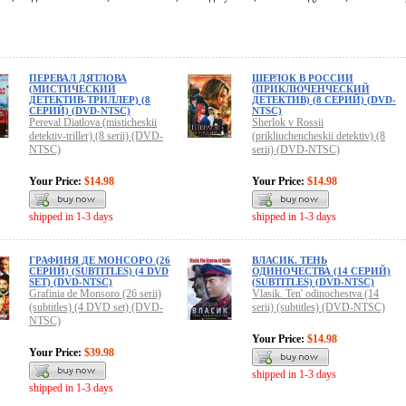
ПЕРЕВАЛ ДЯТЛОВА
ШЕРЛОК В РОССИИ
(МИСТИЧЕСКИЙ
(ПРИКЛЮЧЕНЧЕСКИЙ
ДЕТЕКТИВ-ТРИЛЛЕР) (8
ДЕТЕКТИВ) (8 СЕРИЙ) (DVD-
СЕРИЙ) (DVD-NTSC)
NTSC)
Pereval Diatlova (misticheskii
Sherlok v Rossii
detektiv-triller) (8 serii) (DVD-
(prikliuchencheskii detektiv) (8
NTSC)
serii) (DVD-NTSC)
Your Price:
$14.98
Your Price:
$14.98
shipped in 1-3 days
shipped in 1-3 days
ГРАФИНЯ ДЕ МОНСОРО (26
ВЛАСИК. ТЕНЬ
СЕРИЙ) (SUBTITLES) (4 DVD
ОДИНОЧЕСТВА (14 СЕРИЙ)
SET) (DVD-NTSC)
(SUBTITLES) (DVD-NTSC)
Grafinia de Monsoro (26 serii)
Vlasik. Ten' odinochestva (14
(subtitles) (4 DVD set) (DVD-
serii) (subtitles) (DVD-NTSC)
NTSC)
Your Price:
$14.98
Your Price:
$39.98
shipped in 1-3 days
shipped in 1-3 days