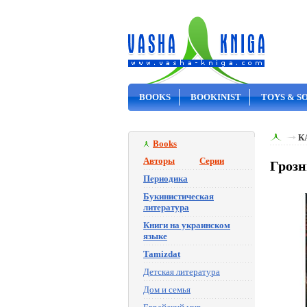
BOOKS
BOOKINIST
TOYS & S
ON SALE
К
Books
Авторы
Серии
Грозн
Периодика
Букинистическая
литература
Книги на украинском
языке
Tamizdat
Детская литература
Дом и семья