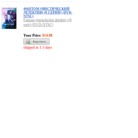
ФАНТОМ (МИСТИЧЕСКИЙ
ДЕТЕКТИВ) (8 СЕРИЙ) (DVD-
NTSC)
Fantom (misticheskii detektiv) (8
serii) (DVD-NTSC)
Your Price:
$14.98
shipped in 1-3 days