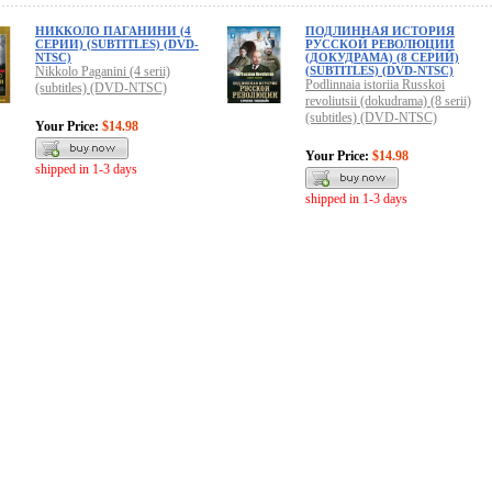
НИККОЛО ПАГАНИНИ (4
ПОДЛИННАЯ ИСТОРИЯ
СЕРИИ) (SUBTITLES) (DVD-
РУССКОЙ РЕВОЛЮЦИИ
NTSC)
(ДОКУДРАМА) (8 СЕРИЙ)
Nikkolo Paganini (4 serii)
(SUBTITLES) (DVD-NTSC)
Podlinnaia istoriia Russkoi
(subtitles) (DVD-NTSC)
revoliutsii (dokudrama) (8 serii)
(subtitles) (DVD-NTSC)
Your Price:
$14.98
Your Price:
$14.98
shipped in 1-3 days
shipped in 1-3 days