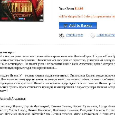
Your Price:
$14.98
will be shipped in 1-3 days (отправляется че
Print this page
E-mail to a fri
аннотация:
Москва разорена после жестокого набега крымского хана Девлет-Гирея. Государь Иван Г
исать летопись своей жизни. Он вспоминает свое раннее сиротство, унижения от опекунов
н был беспощаден. Не может уйти и от воспоминаний о жене Анастасии, брак с которой
светившую первые годы его царствования…
одого Ивана IV – верные люди и мудрые советники. Он покорил Казань, создал новое во
 Но скоро светлому царствованию приходит конец: наследник гибнет, за ним – любимая 
вращаются в предателей. Иван IV постепенно перерождается в того самого Ивана Грозно
сти и буйном нраве становятся правдой, и эти перемены в характере царя меняют истор
тоять?
 Алексей Андрианов
Александр Яценко, Сергей Маковецкий, Татьяна Лялина, Виктор Сухоруков, Артур Ива
ченко, Мария Палей, Никита Панфилов, Владимир Симонов, Владимир Стеклов, Игорь
ов, Людмила Полякова, Виталий Хаев, Леонид Кулагин, Милена Радулович, Антон Бат