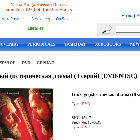
Vasha Kniga Russian Books,
more than 125,000 Russian Books.
|
Home
A
|
|
New Products
Bestsellers
On Sale
Libraries
OUVENIRS
PERIODICALS
TAMIZDAT
AUDOBOOKS
NEW
АТАЛОГ
DVD
СЕРИАЛ
ый (историческая драма) (8 серий) (DVD-NTSC)
Groznyi (istoricheskaia drama) (8 
Type :
DVD
SKU: 154174
Stock No: 1276031
Type :
DVD