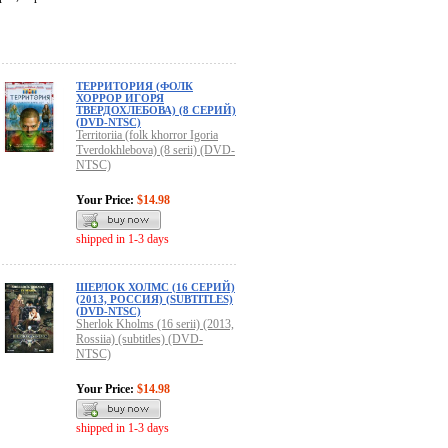
ТЕРРИТОРИЯ (ФОЛК
ХОРРОР ИГОРЯ
ТВЕРДОХЛЕБОВА) (8 СЕРИЙ)
(DVD-NTSC)
Territoriia (folk khorror Igoria
Tverdokhlebova) (8 serii) (DVD-
NTSC)
Your Price:
$14.98
shipped in 1-3 days
ШЕРЛОК ХОЛМС (16 СЕРИЙ)
(2013, РОССИЯ) (SUBTITLES)
(DVD-NTSC)
Sherlok Kholms (16 serii) (2013,
Rossiia) (subtitles) (DVD-
NTSC)
Your Price:
$14.98
shipped in 1-3 days