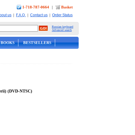
1-718-787-0664
|
Basket
|
|
|
bout us
F.A.Q.
Contact us
Order Status
Russian keyboard
Advanced search
 BOOKS
BESTSELLERS
serii) (DVD-NTSC)