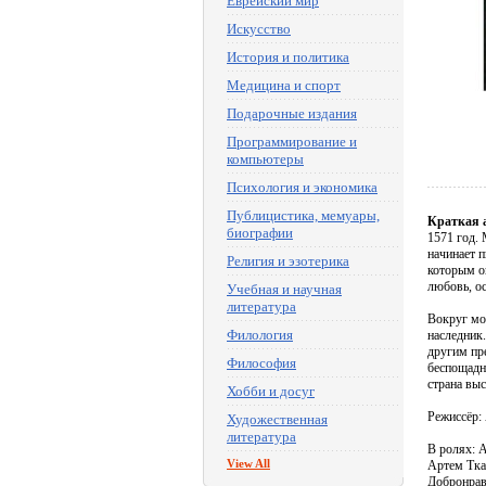
Еврейский мир
Искусство
История и политика
Медицина и спорт
Подарочные издания
Программирование и
компьютеры
Психология и экономика
Публицистика, мемуары,
Краткая 
биографии
1571 год. 
начинает п
Религия и эзотерика
которым о
любовь, о
Учебная и научная
литература
Вокруг мол
Филология
наследник.
другим пре
Философия
беспощадно
страна выс
Хобби и досуг
Режиссёр:
Художественная
литература
В ролях: 
View All
Артем Тка
Добронрав