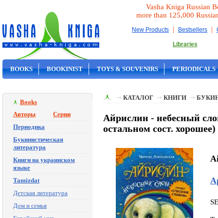
Vasha Kniga Russian B
more than 125,000 Russia
|
|
New Products
Bestsellers
Libraries
BOOKS
BOOKINIST
TOYS & SOUVENIRS
PERIODICALS
ON SALE
КАТАЛОГ
КНИГИ
БУКИ
Books
Авторы
Серии
Айрислин - небесный сло
Периодика
остальном сост. хорошее)
Букинистическая
литература
Ai
Книги на украинском
языке
А
Tamizdat
Детская литература
S
Дом и семья