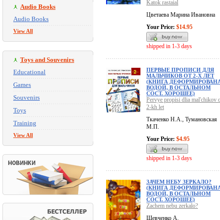
Katok rastaial
Audio Books
Цветаева Марина Ивановна
Audio Books
Your Price:
$14.95
View All
shipped in 1-3 days
Toys and Souvenirs
ПЕРВЫЕ ПРОПИСИ ДЛЯ
Educational
МАЛЬЧИКОВ ОТ 2-Х ЛЕТ
(КНИГА ДЕФОРМИРОВАН
Games
ВОДОЙ, В ОСТАЛЬНОМ
СОСТ. ХОРОШЕЕ)
Souvenirs
Pervye propisi dlia mal'chikov 
2-kh let
Toys
Ткаченко Н.А., Тумановская
Training
М.П.
View All
Your Price:
$4.95
shipped in 1-3 days
ЗАЧЕМ НЕБУ ЗЕРКАЛО?
(КНИГА ДЕФОРМИРОВАН
ВОДОЙ, В ОСТАЛЬНОМ
СОСТ. ХОРОШЕЕ)
Zachem nebu zerkalo?
Шевченко А.