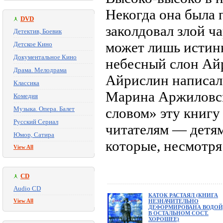
Некогда она была 
DVD
заколдовал злой ч
Детектив, Боевик
может лишь истин
Детское Кино
Документальное Кино
небесный слон Айр
Драма. Мелодрама
Айрислин написала
Классика
Марина Аржиловск
Комедия
Музыка. Опера. Балет
словом» эту книг
Русский Сериал
читателям — детям
Юмор, Сатира
которые, несмотря
View All
CD
Audio CD
КАТОК РАСТАЯЛ (КНИГА
View All
НЕЗНАЧИТЕЛЬНО
ДЕФОРМИРОВАНА ВОДОЙ
В ОСТАЛЬНОМ СОСТ.
ХОРОШЕЕ)