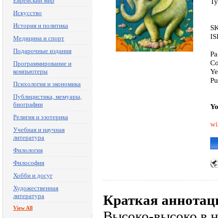
Еврейский мир
Ty
Искусство
История и политика
SK
IS
Медицина и спорт
Подарочные издания
Pa
Co
Программирование и
Ye
компьютеры
Pu
Психология и экономика
Публицистика, мемуары,
биографии
Yo
Религия и эзотерика
wi
Учебная и научная
литература
Филология
Философия
Хобби и досуг
Художественная
литература
Краткая аннотац
View All
Высоко-высоко в н