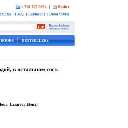
1-718-787-0664
|
Basket
|
|
|
bout us
F.A.Q.
Contact us
Order Status
Russian keyboard
Advanced search
 BOOKS
BESTSELLERS
ой, в остальном сост.
esia, Lazareva Elena)