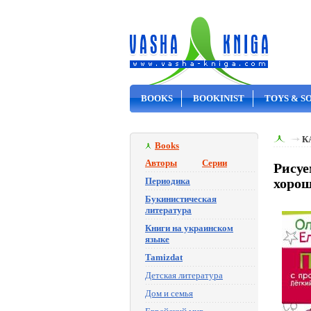
BOOKS
BOOKINIST
TOYS & S
ON SALE
К
Books
Авторы
Серии
Рисуе
Периодика
хорош
Букинистическая
литература
Книги на украинском
языке
Tamizdat
Детская литература
Дом и семья