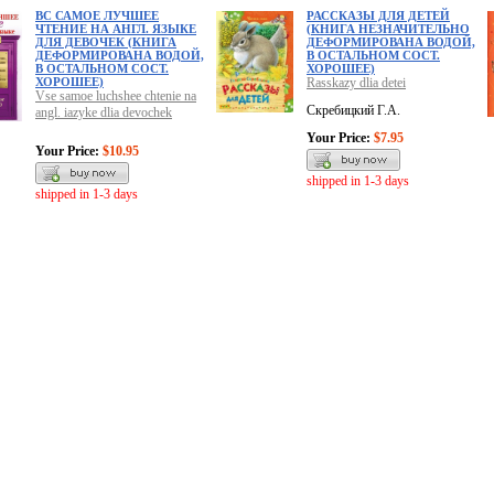
ВС САМОЕ ЛУЧШЕЕ
РАССКАЗЫ ДЛЯ ДЕТЕЙ
ЧТЕНИЕ НА АНГЛ. ЯЗЫКЕ
(КНИГА НЕЗНАЧИТЕЛЬНО
ДЛЯ ДЕВОЧЕК (КНИГА
ДЕФОРМИРОВАНА ВОДОЙ,
ДЕФОРМИРОВАНА ВОДОЙ,
В ОСТАЛЬНОМ СОСТ.
В ОСТАЛЬНОМ СОСТ.
ХОРОШЕЕ)
ХОРОШЕЕ)
Rasskazy dlia detei
Vse samoe luchshee chtenie na
Скребицкий Г.А.
angl. iazyke dlia devochek
Your Price:
$7.95
Your Price:
$10.95
shipped in 1-3 days
shipped in 1-3 days