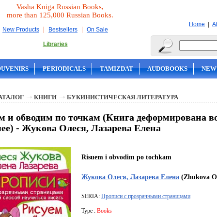
Vasha Kniga Russian Books,
more than 125,000 Russian Books.
|
Home
A
|
|
New Products
Bestsellers
On Sale
Libraries
OUVENIRS
PERIODICALS
TAMIZDAT
AUDOBOOKS
NEW
АТАЛОГ
КНИГИ
БУКИНИСТИЧЕСКАЯ ЛИТЕРАТУРА
м и обводим по точкам (Книга деформирована вод
ее) - Жукова Олеся, Лазарева Елена
Risuem i obvodim po tochkam
Жукова Олеся, Лазарева Елена
(Zhukova Ol
SERIA:
Прописи с прозрачными страницами
Type :
Books