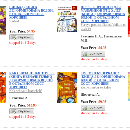
СИНБАД (КНИГА
ПЕРВЫЕ ПРОПИСИ ДЛЯ
ДЕФОРМИРОВАНА ВОДОЙ,
МАЛЬЧИКОВ ОТ 2-Х ЛЕТ
В ОСТАЛЬНОМ СОСТ.
(КНИГА ДЕФОРМИРОВАНА
ХОРОШЕЕ)
ВОДОЙ, В ОСТАЛЬНОМ
Sinbad
СОСТ. ХОРОШЕЕ)
Pervye propisi dlia mal'chikov ot
2-kh let
Your Price:
$4.95
Ткаченко Н.А., Тумановская
М.П.
shipped in 1-3 days
Your Price:
$4.95
shipped in 1-3 days
КАК СЧИТАЮТ ЛАСТОЧЕК?
ЗАЧЕМ НЕБУ ЗЕРКАЛО?
(КНИГА НЕЗНАЧИТЕЛЬНО
(КНИГА ДЕФОРМИРОВАНА
ДЕФОРМИРОВАНА ВОДОЙ,
ВОДОЙ, В ОСТАЛЬНОМ
В ОСТАЛЬНОМ СОСТ.
СОСТ. ХОРОШЕЕ)
ХОРОШЕЕ)
Zachem nebu zerkalo?
Kak schitaiut lastochek?
Шевченко А.
Шевченко А.
Your Price:
$9.95
Your Price:
$13.95
shipped in 1-3 days
shipped in 1-3 days