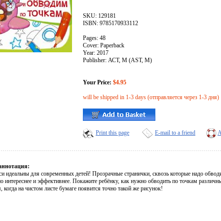
SKU: 129181
ISBN: 9785170933112
Pages: 48
Cover: Paperback
Year: 2017
Publisher: АСТ, М (AST, M)
Your Price:
$4.95
will be shipped in 1-3 days (отправляется через 1-3 дня)
Print this page
E-mail to a friend
A
аннотация:
си идеальны для современных детей! Прозрачные странички, сквозь которые надо обвод
о интереснее и эффективнее. Покажите ребёнку, как нужно обводить по точкам различны
, когда на чистом листе бумаге появится точно такой же рисунок!