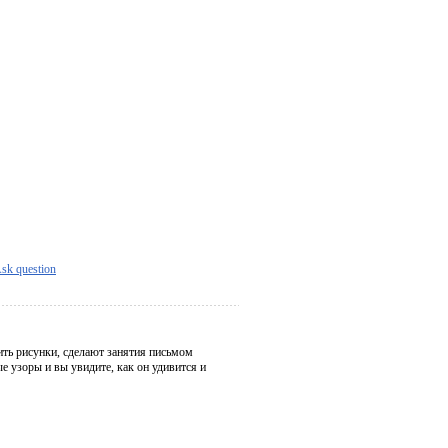
sk question
ить рисунки, сделают занятия письмом
е узоры и вы увидите, как он удивится и