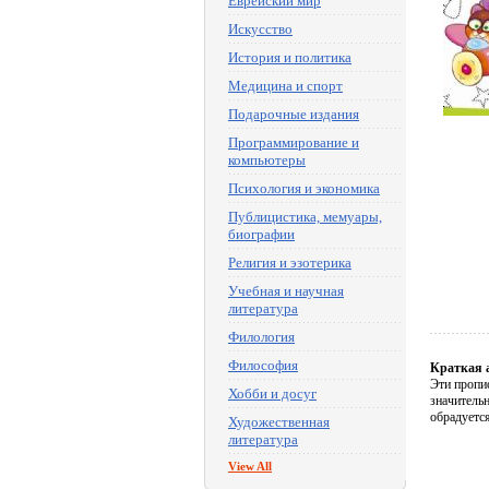
Еврейский мир
Искусство
История и политика
Медицина и спорт
Подарочные издания
Программирование и
компьютеры
Психология и экономика
Публицистика, мемуары,
биографии
Религия и эзотерика
Учебная и научная
литература
Филология
Философия
Краткая 
Эти пропи
Хобби и досуг
значительн
обрадуется
Художественная
литература
View All