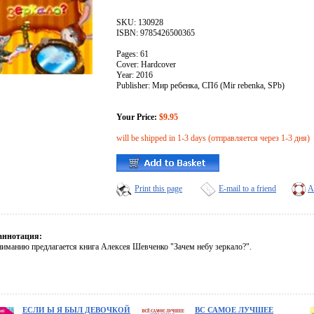
SKU: 130928
ISBN: 9785426500365
Pages: 61
Cover: Hardcover
Year: 2016
Publisher: Мир ребенка, СПб (Mir rebenka, SPb)
Your Price:
$9.95
will be shipped in 1-3 days (отправляется через 1-3 дня)
Print this page
E-mail to a friend
A
аннотация:
иманию предлагается книга Алексея Шевченко "Зачем небу зеркало?".
ЕСЛИ Ы Я БЫЛ ДЕВОЧКОЙ
ВС САМОЕ ЛУЧШЕЕ