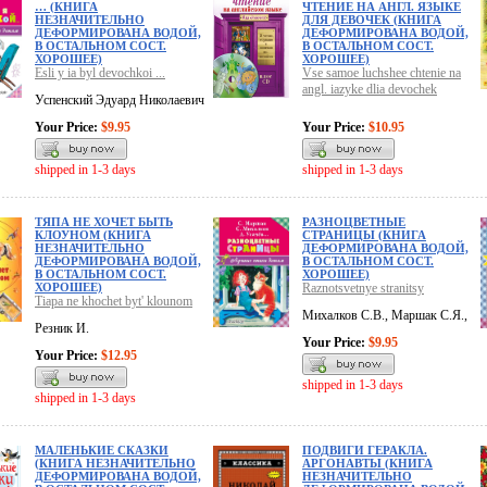
… (КНИГА
ЧТЕНИЕ НА АНГЛ. ЯЗЫКЕ
НЕЗНАЧИТЕЛЬНО
ДЛЯ ДЕВОЧЕК (КНИГА
ДЕФОРМИРОВАНА ВОДОЙ,
ДЕФОРМИРОВАНА ВОДОЙ,
В ОСТАЛЬНОМ СОСТ.
В ОСТАЛЬНОМ СОСТ.
ХОРОШЕЕ)
ХОРОШЕЕ)
Esli y ia byl devochkoi ...
Vse samoe luchshee chtenie na
angl. iazyke dlia devochek
Успенский Эдуард Николаевич
Your Price:
$9.95
Your Price:
$10.95
shipped in 1-3 days
shipped in 1-3 days
ТЯПА НЕ ХОЧЕТ БЫТЬ
РАЗНОЦВЕТНЫЕ
КЛОУНОМ (КНИГА
СТРАНИЦЫ (КНИГА
НЕЗНАЧИТЕЛЬНО
ДЕФОРМИРОВАНА ВОДОЙ,
ДЕФОРМИРОВАНА ВОДОЙ,
В ОСТАЛЬНОМ СОСТ.
В ОСТАЛЬНОМ СОСТ.
ХОРОШЕЕ)
ХОРОШЕЕ)
Raznotsvetnye stranitsy
Tiapa ne khochet byt' klounom
Михалков С.В., Маршак С.Я.,
Резник И.
Your Price:
$9.95
Your Price:
$12.95
shipped in 1-3 days
shipped in 1-3 days
МАЛЕНЬКИЕ СКАЗКИ
ПОДВИГИ ГЕРАКЛА.
(КНИГА НЕЗНАЧИТЕЛЬНО
АРГОНАВТЫ (КНИГА
ДЕФОРМИРОВАНА ВОДОЙ,
НЕЗНАЧИТЕЛЬНО