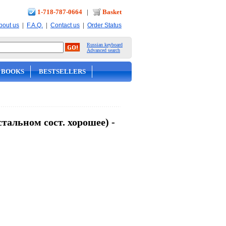
1-718-787-0664
|
Basket
|
|
|
bout us
F.A.Q.
Contact us
Order Status
Russian keyboard
Advanced search
 BOOKS
BESTSELLERS
тальном сост. хорошее) -