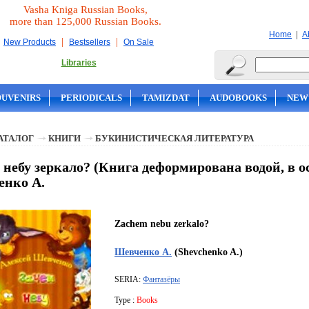
Vasha Kniga Russian Books,
more than 125,000 Russian Books.
|
Home
A
|
|
New Products
Bestsellers
On Sale
Libraries
OUVENIRS
PERIODICALS
TAMIZDAT
AUDOBOOKS
NEW
АТАЛОГ
КНИГИ
БУКИНИСТИЧЕСКАЯ ЛИТЕРАТУРА
 небу зеркало? (Книга деформирована водой, в ос
енко А.
Zachem nebu zerkalo?
Шевченко А.
(Shevchenko A.)
SERIA:
Фантазёры
Type :
Books