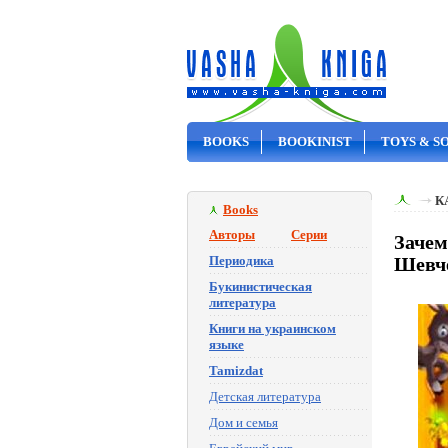
BOOKS
BOOKINIST
TOYS & S
ON SALE
К
Books
Авторы
Серии
Зачем
Периодика
Шевч
Букинистическая
литература
Книги на украинском
языке
Tamizdat
Детская литература
Дом и семья