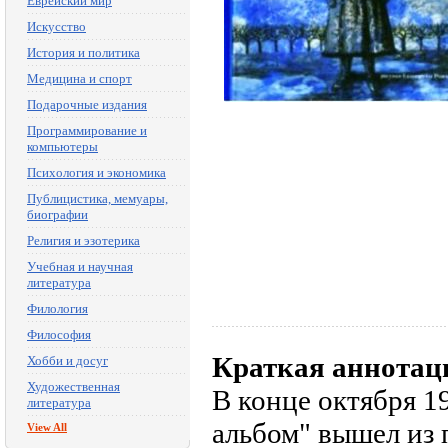
Еврейский мир
Искусство
История и политика
Медицина и спорт
Подарочные издания
Программирование и
компьютеры
Психология и экономика
Публицистика, мемуары,
биографии
Религия и эзотерика
Учебная и научная
литература
Филология
Философия
Краткая аннотац
Хобби и досуг
Художественная
В конце октября 1
литература
альбом" вышел из 
View All