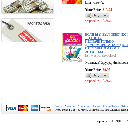
Шевченко А.
Your Price:
$13.95
shipped in 1-3 days
ЕСЛИ Ы Я БЫЛ ДЕВОЧКО
… (КНИГА
НЕЗНАЧИТЕЛЬНО
ДЕФОРМИРОВАНА ВОДОЙ
В ОСТАЛЬНОМ СОСТ.
ХОРОШЕЕ)
Esli y ia byl devochkoi ...
Успенский Эдуард Николаев
Your Price:
$9.95
shipped in 1-3 days
Home
About us
Contact us
Basket
Return Policy
Priva
Need help?
1-718-787-0664
. Online prices and selection genera
Copyright © 2001 - 2