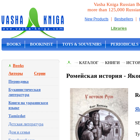
Vasha Kniga Russian B
more than 125,000 Russia
|
|
New Products
Bestsellers
Libraries
BOOKS
BOOKINIST
TOYS & SOUVENIRS
PERIODICALS
ON SALE
КАТАЛОГ
КНИГИ
ИСТОР
Books
Авторы
Серии
Ромейская история - Яко
Периодика
Букинистическая
Ro
литература
Книги на украинском
языке
Я
Tamizdat
S
Детская литература
Дом и семья
Ty