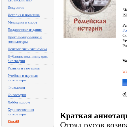
Еврейский мир
Искусство
S
IS
История и политика
Медицина и спорт
Pa
Подарочные издания
Fo
Co
Программирование и
Ye
компьютеры
Pu
Психология и экономика
Публицистика, мемуары,
Yo
биографии
Религия и эзотерика
wi
Учебная и научная
литература
Филология
Философия
Хобби и досуг
Художественная
Краткая аннотац
литература
View All
Отряд русов возвр