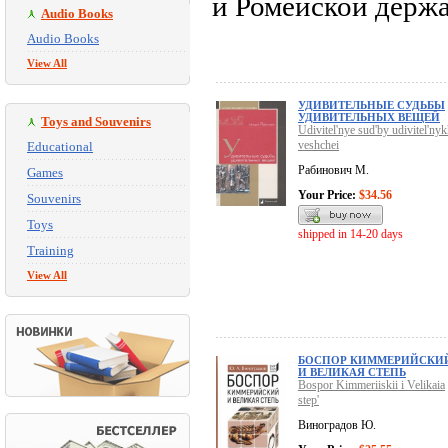
и Ромейской держа
Audio Books
Audio Books
View All
УДИВИТЕЛЬНЫЕ СУДЬБЫ
УДИВИТЕЛЬНЫХ ВЕЩЕЙ
Toys and Souvenirs
Udivitel'nye sud'by udivitel'ny
veshchei
Educational
Рабинович М.
Games
Your Price:
$34.56
Souvenirs
Toys
shipped in 14-20 days
Training
View All
БОСПОР КИММЕРИЙСКИ
И ВЕЛИКАЯ СТЕПЬ
Bospor Kimmeriiskii i Velikaia
step'
Виноградов Ю.