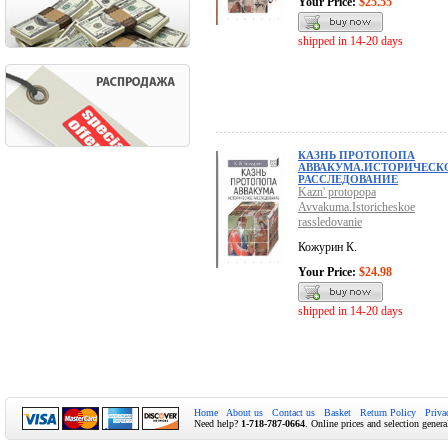
Your Price:
$25.55
shipped in 14-20 days
КАЗНЬ ПРОТОПОПА
АВВАКУМА.ИСТОРИЧЕСК
РАССЛЕДОВАНИЕ
Kazn' protopopa
Avvakuma.Istoricheskoe
rassledovanie
Кожурин К.
Your Price:
$24.98
shipped in 14-20 days
Home
About us
Contact us
Basket
Return Policy
Priva
Need help?
1-718-787-0664
. Online prices and selection genera