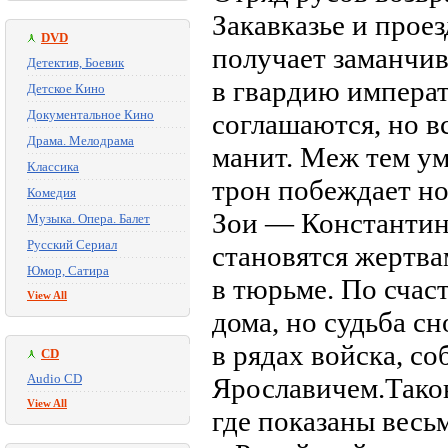
Закавказье и прое
DVD
получает заманчи
Детектив, Боевик
в гвардию императ
Детское Кино
Документальное Кино
соглашаются, но в
Драма. Мелодрама
манит. Меж тем ум
Классика
трон побеждает н
Комедия
Зои — Константин
Музыка. Опера. Балет
Русский Сериал
становятся жертва
Юмор, Сатира
в тюрьме. По счаст
View All
дома, но судьба с
в рядах войска, с
CD
Audio CD
Ярославичем.Таков
View All
где показаны вес