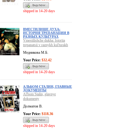
shipped in 14-20 days
ВМЕСТИЛИЩЕ ДУХА:
ИСТОРИЯ ТРЕПАНАЦИИ В
РАЗНЫХ КУЛЬТУРАХ
Vmestilishche dukha: Istoriia
trepanatsii v raznykh kul'turakh
Медникова М.Б.
Your Price:
$32.42
shipped in 14-20 days
АЛЬБОМ СТАЛИН, ГЛАВНЫЕ
ДОКУМЕНТЫ
Al'bom Stalin, glavnye
dokumenty
Долматов В.
Your Price:
$118.36
shipped in 14-20 days