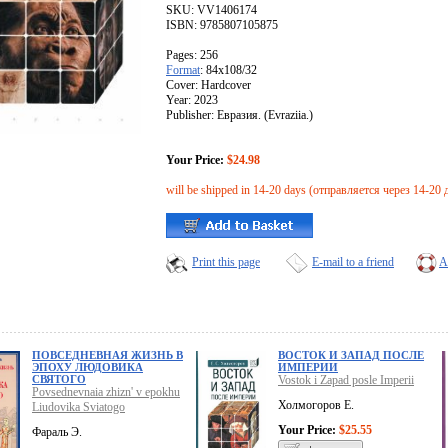
SKU: VV1406174
ISBN: 9785807105875
Pages: 256
Format
: 84x108/32
Cover: Hardcover
Year: 2023
Publisher: Евразия. (Evraziia.)
Your Price:
$24.98
will be shipped in 14-20 days (отправляется через 14-20 
Print this page
E-mail to a friend
A
ПОВСЕДНЕВНАЯ ЖИЗНЬ В
ВОСТОК И ЗАПАД ПОСЛЕ
ЭПОХУ ЛЮДОВИКА
ИМПЕРИИ
СВЯТОГО
Vostok i Zapad posle Imperii
Povsednevnaia zhizn' v epokhu
Холмогоров Е.
Liudovika Sviatogo
Your Price:
$25.55
Фараль Э.