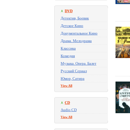
DVD
Детектив, Боевик
Детское Кино
Документальное Кино
Драма. Мелодрама
Классика
Комедия
Музыка. Опера. Балет
Русский Сериал
Юмор, Сатира
View All
CD
Audio CD
View All