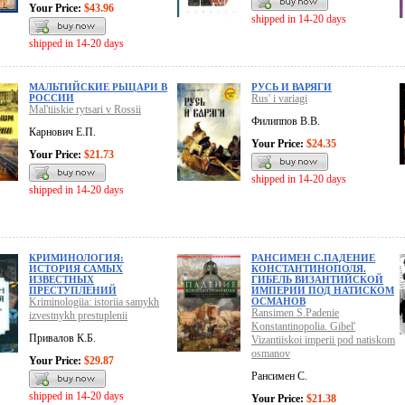
Your Price:
$43.96
shipped in 14-20 days
shipped in 14-20 days
МАЛЬТИЙСКИЕ РЫЦАРИ В
РУСЬ И ВАРЯГИ
РОССИИ
Rus' i variagi
Mal'tiiskie rytsari v Rossii
Филиппов В.В.
Карнович Е.П.
Your Price:
$24.35
Your Price:
$21.73
shipped in 14-20 days
shipped in 14-20 days
КРИМИНОЛОГИЯ:
РАНСИМЕН С.ПАДЕНИЕ
ИСТОРИЯ САМЫХ
КОНСТАНТИНОПОЛЯ.
ИЗВЕСТНЫХ
ГИБЕЛЬ ВИЗАНТИЙСКОЙ
ПРЕСТУПЛЕНИЙ
ИМПЕРИИ ПОД НАТИСКОМ
Kriminologiia: istoriia samykh
ОСМАНОВ
Ransimen S.Padenie
izvestnykh prestuplenii
Konstantinopolia. Gibel'
Привалов К.Б.
Vizantiiskoi imperii pod natiskom
osmanov
Your Price:
$29.87
Рансимен С.
shipped in 14-20 days
Your Price:
$21.38