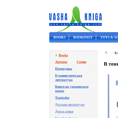
BOOKS
BOOKINIST
TOYS & S
ON SALE
К
Books
Авторы
Серии
В тен
Периодика
Букинистическая
литература
Книги на украинском
языке
Tamizdat
Детская литература
Дом и семья