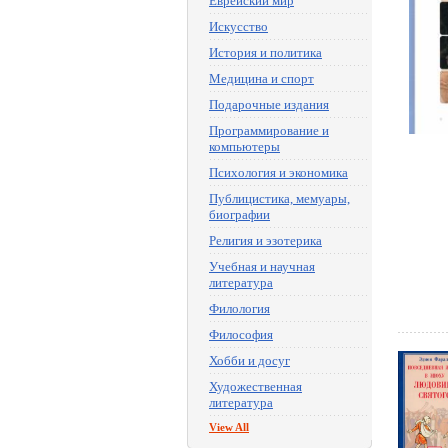
Еврейский мир
Искусство
История и политика
Медицина и спорт
Подарочные издания
Программирование и
компьютеры
Психология и экономика
Публицистика, мемуары,
биографии
Религия и эзотерика
Учебная и научная
литература
Филология
Философия
Хобби и досуг
Художественная
литература
View All