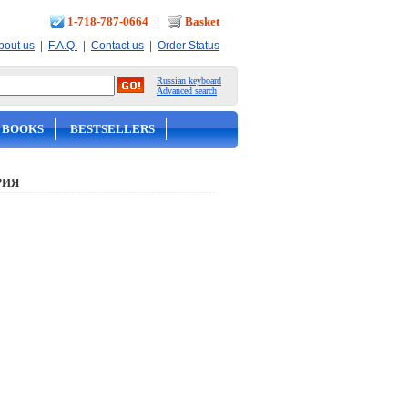
1-718-787-0664
|
Basket
|
|
|
bout us
F.A.Q.
Contact us
Order Status
Russian keyboard
Advanced search
 BOOKS
BESTSELLERS
РИЯ