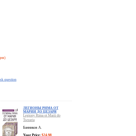
дня)
sk question
ЛЕГИОНЫ РИМА ОТ
МАРИИ ДО ЦЕЗАРЯ
Legiony Rima ot Marii do
Tsezaria
Банников А.
Your Price:
$24.98