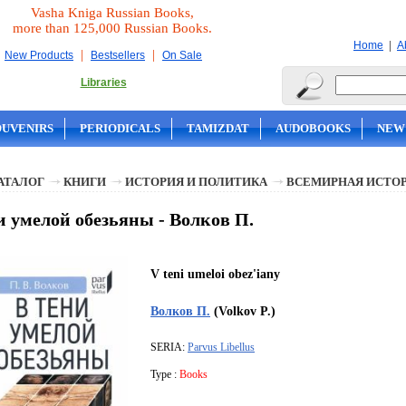
Vasha Kniga Russian Books,
more than 125,000 Russian Books.
|
Home
A
|
|
New Products
Bestsellers
On Sale
Libraries
OUVENIRS
PERIODICALS
TAMIZDAT
AUDOBOOKS
NEW
АТАЛОГ
КНИГИ
ИСТОРИЯ И ПОЛИТИКА
ВСЕМИРНАЯ ИСТО
и умелой обезьяны - Волков П.
V teni umeloi obez'iany
Волков П.
(Volkov P.)
SERIA:
Parvus Libellus
Type :
Books