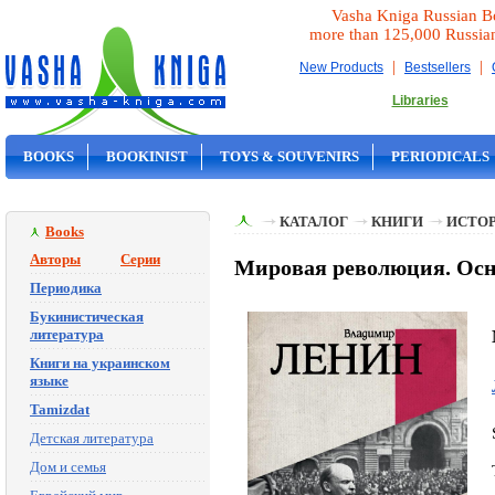
Vasha Kniga Russian B
more than 125,000 Russia
|
|
New Products
Bestsellers
Libraries
BOOKS
BOOKINIST
TOYS & SOUVENIRS
PERIODICALS
ON SALE
КАТАЛОГ
КНИГИ
ИСТОР
Books
Авторы
Серии
Мировая революция. Осн
Периодика
Букинистическая
литература
Книги на украинском
языке
Tamizdat
Детская литература
Дом и семья