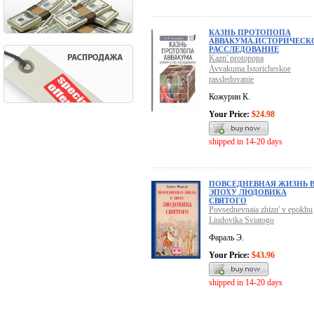
КАЗНЬ ПРОТОПОПА
АВВАКУМА.ИСТОРИЧЕСК
РАССЛЕДОВАНИЕ
Kazn' protopopa
Avvakuma.Istoricheskoe
rassledovanie
Кожурин К.
Your Price:
$24.98
shipped in 14-20 days
ПОВСЕДНЕВНАЯ ЖИЗНЬ 
ЭПОХУ ЛЮДОВИКА
СВЯТОГО
Povsednevnaia zhizn' v epokhu
Liudovika Sviatogo
Фараль Э.
Your Price:
$43.96
shipped in 14-20 days