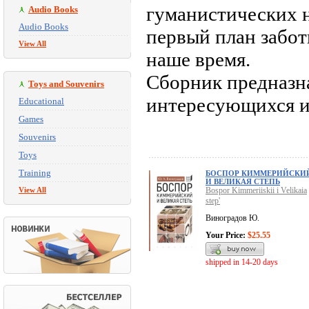
гуманистических н
Audio Books
Audio Books
первый план забот
View All
наше время.
Сборник предназна
Toys and Souvenirs
интересующихся и
Educational
Games
Souvenirs
Toys
Training
БОСПОР КИММЕРИЙСКИ
И ВЕЛИКАЯ СТЕПЬ
View All
Bospor Kimmeriiskii i Velikaia
step'
Виноградов Ю.
Your Price:
$25.55
shipped in 14-20 days