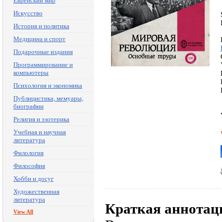
Еврейский мир
Искусство
История и политика
Медицина и спорт
Подарочные издания
Программирование и
компьютеры
Психология и экономика
Публицистика, мемуары,
биографии
Религия и эзотерика
Учебная и научная
литература
Филология
Философия
Хобби и досуг
Художественная
литература
Краткая аннотац
View All