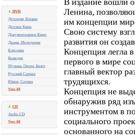
В издание вошли 
Ленина, позволяю
DVD
Детектив, Боевик
им концепции мир
Детское Кино
Свою систему взгл
Документальное Кино
развития он создав
Драма. Мелодрама
Концепция легла 
Классика
Комедия
первого в мире со
Музыка. Опера. Балет
главный вектор ра
Русский Сериал
трудящихся.
Юмор, Сатира
Концепция не выд
View All
обнаружив ряд из
CD
инструментом в п
Audio CD
социального прое
View All
основанного на со