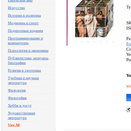
Еврейский мир
Ty
Искусство
История и политика
S
Медицина и спорт
IS
Подарочные издания
Программирование и
Pa
компьютеры
Fo
Co
Психология и экономика
Ye
Публицистика, мемуары,
Pu
биографии
Религия и эзотерика
Yo
Учебная и научная
литература
wi
Филология
Философия
Хобби и досуг
Художественная
литература
View All