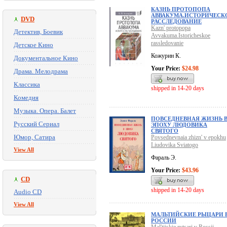
КАЗНЬ ПРОТОПОПА
АВВАКУМА.ИСТОРИЧЕСК
DVD
РАССЛЕДОВАНИЕ
Kazn' protopopa
Детектив, Боевик
Avvakuma.Istoricheskoe
rassledovanie
Детское Кино
Кожурин К.
Документальное Кино
Your Price:
$24.98
Драма. Мелодрама
Классика
shipped in 14-20 days
Комедия
Музыка. Опера. Балет
ПОВСЕДНЕВНАЯ ЖИЗНЬ 
Русский Сериал
ЭПОХУ ЛЮДОВИКА
СВЯТОГО
Юмор, Сатира
Povsednevnaia zhizn' v epokhu
Liudovika Sviatogo
View All
Фараль Э.
Your Price:
$43.96
CD
shipped in 14-20 days
Audio CD
View All
МАЛЬТИЙСКИЕ РЫЦАРИ 
РОССИИ