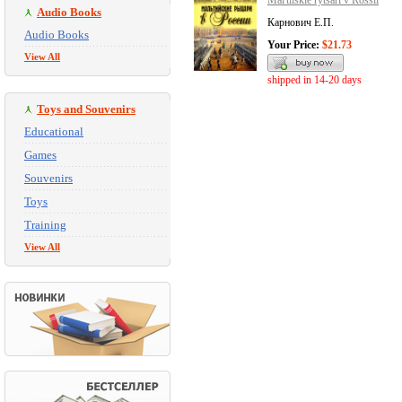
Mal'tiiskie rytsari v Rossii
Audio Books
Карнович Е.П.
Audio Books
Your Price:
$21.73
View All
shipped in 14-20 days
Toys and Souvenirs
Educational
Games
Souvenirs
Toys
Training
View All