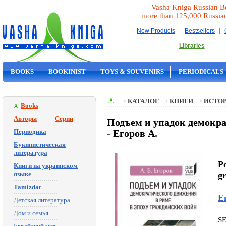
Vasha Kniga Russian B
more than 125,000 Russia
|
|
New Products
Bestsellers
Libraries
BOOKS
BOOKINIST
TOYS & SOUVENIRS
PERIODICALS
ON SALE
КАТАЛОГ
КНИГИ
ИСТОР
Books
Авторы
Серии
Подъем и упадок демокра
Периодика
- Егоров А.
Букинистическая
литература
P
Книги на украинском
языке
g
Tamizdat
Е
Детская литература
Дом и семья
S