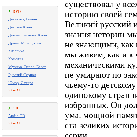
существовал у всех
DVD
историю своей семь
Детектив, Боевик
Великий русский и
Детское Кино
знания истории мы
Документальное Кино
не знающими, как 
Драма. Мелодрама
Классика
мы живем, как и к
Комедия
механическими кук
Музыка. Опера. Балет
не умирают по зак
Русский Сериал
чьему-то детскому
Юмор, Сатира
View All
одинокому странни
избранных. Он до
CD
ума, мощной памя
Audio CD
ста великих истор
View All
серии.