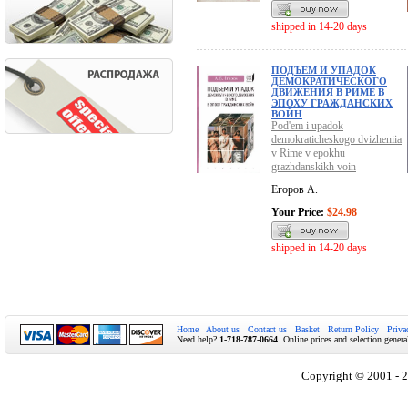
shipped in 14-20 days
ПОДЪЕМ И УПАДОК
ДЕМОКРАТИЧЕСКОГО
ДВИЖЕНИЯ В РИМЕ В
ЭПОХУ ГРАЖДАНСКИХ
ВОЙН
Pod'em i upadok
demokraticheskogo dvizheniia
v Rime v epokhu
grazhdanskikh voin
Егоров А.
Your Price:
$24.98
shipped in 14-20 days
Home
About us
Contact us
Basket
Return Policy
Priva
Need help?
1-718-787-0664
. Online prices and selection genera
Copyright © 2001 - 2