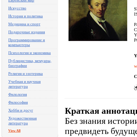
Еврейский мир
Искусство
S
I
История и политика
Медицина и спорт
P
C
Подарочные издания
Y
Программирование и
P
компьютеры
Психология и экономика
Y
Публицистика, мемуары,
биографии
w
Религия и эзотерика
C
Учебная и научная
литература
Филология
Философия
Краткая аннотац
Хобби и досуг
Художественная
Без знания истори
литература
предвидеть будущ
View All