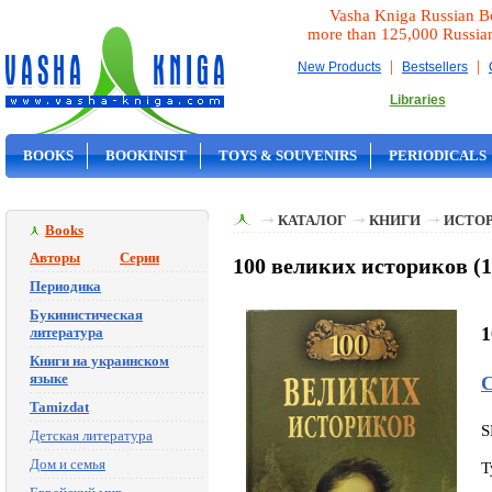
Vasha Kniga Russian B
more than 125,000 Russia
|
|
New Products
Bestsellers
Libraries
BOOKS
BOOKINIST
TOYS & SOUVENIRS
PERIODICALS
ON SALE
КАТАЛОГ
КНИГИ
ИСТОР
Books
Авторы
Серии
100 великих историков (1
Периодика
Букинистическая
1
литература
Книги на украинском
языке
С
Tamizdat
S
Детская литература
Дом и семья
T