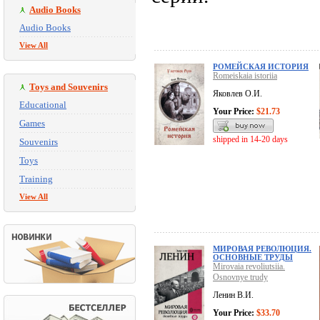
Audio Books
Audio Books
View All
РОМЕЙСКАЯ ИСТОРИЯ
Romeiskaia istoriia
Toys and Souvenirs
Яковлев О.И.
Educational
Your Price:
$21.73
Games
shipped in 14-20 days
Souvenirs
Toys
Training
View All
МИРОВАЯ РЕВОЛЮЦИЯ.
ОСНОВНЫЕ ТРУДЫ
Mirovaia revoliutsiia.
Osnovnye trudy
Ленин В.И.
Your Price:
$33.70