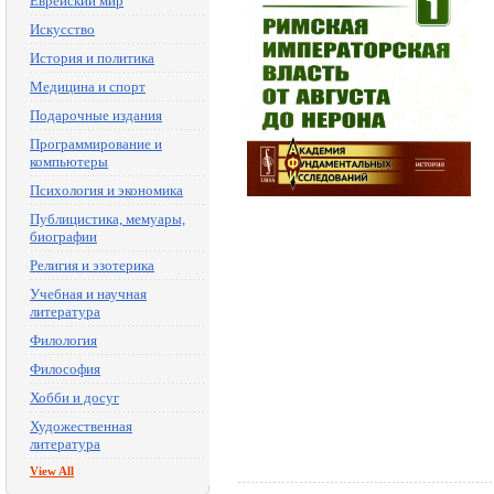
Еврейский мир
Искусство
История и политика
Медицина и спорт
Подарочные издания
Программирование и
компьютеры
Психология и экономика
Публицистика, мемуары,
биографии
Религия и эзотерика
Учебная и научная
литература
Филология
Философия
Хобби и досуг
Художественная
литература
View All