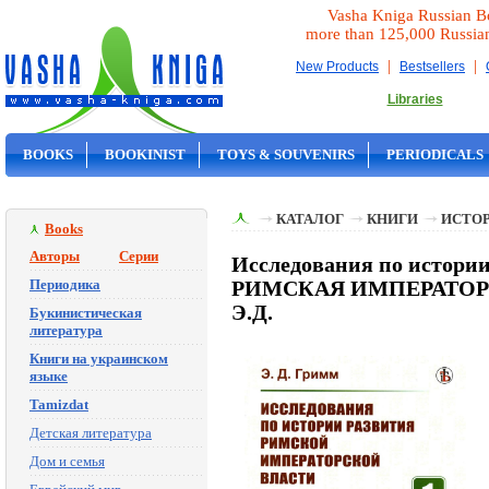
Vasha Kniga Russian B
more than 125,000 Russia
|
|
New Products
Bestsellers
Libraries
BOOKS
BOOKINIST
TOYS & SOUVENIRS
PERIODICALS
ON SALE
КАТАЛОГ
КНИГИ
ИСТОР
Books
Авторы
Серии
Исследования по истории
Периодика
РИМСКАЯ ИМПЕРАТОРС
Э.Д.
Букинистическая
литература
Книги на украинском
языке
Tamizdat
Детская литература
Дом и семья