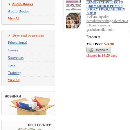
ДЕМОКРАТИЧЕСКОГО
Audio Books
ДВИЖЕНИЯ В РИМЕ В
ЭПОХУ ГРАЖДАНСКИХ
Audio Books
ВОЙН
Pod'em i upadok
View All
demokraticheskogo dvizheniia
v Rime v epokhu
grazhdanskikh voin
Toys and Souvenirs
Егоров А.
Educational
Your Price:
$24.98
Games
shipped in 14-20 days
Souvenirs
Toys
Training
View All