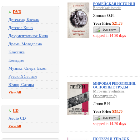
РОМЕЙСКАЯ ИСТОРИЯ
Romeiskaia istoriia
DVD
Яковлев О.И.
Детектив, Боевик
Your Price:
$21.73
Детское Кино
Документальное Кино
shipped in 14-20 days
Драма. Мелодрама
Классика
Комедия
Музыка. Опера. Балет
Русский Сериал
МИРОВАЯ РЕВОЛЮЦИЯ.
Юмор, Сатира
ОСНОВНЫЕ ТРУДЫ
Mirovaia revoliutsiia.
View All
Osnovnye trudy
Ленин В.И.
CD
Your Price:
$33.70
Audio CD
shipped in 14-20 days
View All
ПОДЪЕМ И УПАДОК