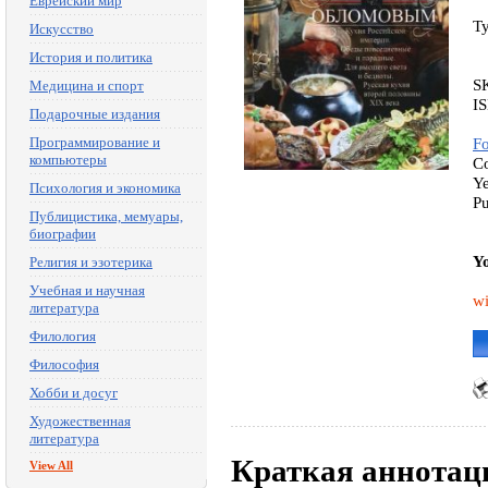
Еврейский мир
T
Искусство
История и политика
S
Медицина и спорт
I
Подарочные издания
Программирование и
F
компьютеры
Co
Ye
Психология и экономика
Pu
Публицистика, мемуары,
биографии
Yo
Религия и эзотерика
Учебная и научная
wi
литература
Филология
Философия
Хобби и досуг
Художественная
литература
Краткая аннотац
View All