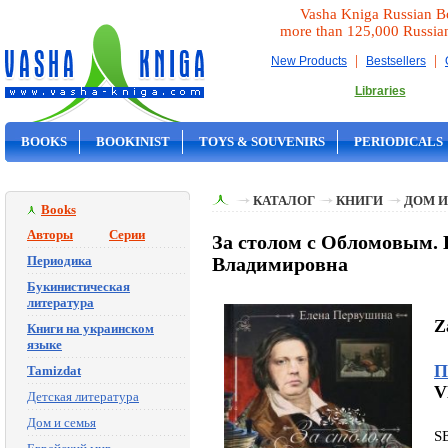
Vasha Kniga Russian B
more than 125,000 Russia
|
|
New Products
Bestsellers
Libraries
BOOKS
BOOKINIST
TOYS & SOUVENIRS
PERIODICALS
ON SALE
КАТАЛОГ
КНИГИ
ДОМ И
Books
Авторы
Серии
За столом с Обломовым.
Периодика
Владимировна
Букинистическая
литература
Z
Книги на украинском
языке
П
Tamizdat
V
Детская литература
Дом и семья
S