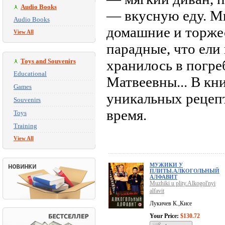
Audio Books
— вкусную еду. Мы
Audio Books
домашние и торже
View All
парадные, что ели
Toys and Souvenirs
хранилось в погре
Educational
Матвеевны... В кн
Games
уникальных рецепт
Souvenirs
время.
Toys
Training
View All
МУЖИКИ У
ПЛИТЫ.АЛКОГОЛЬНЫЙ
АЛФАВИТ
Muzhiki u plity.Alkogol'nyi
alfavit
Лукичев К.,Кисе
Your Price:
$130.72