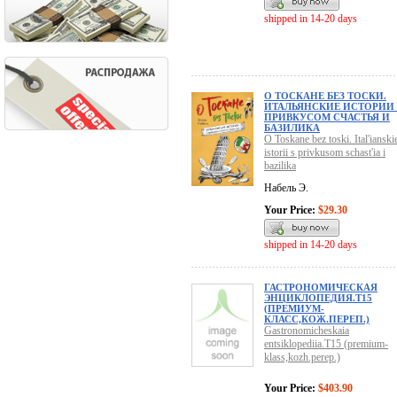
shipped in 14-20 days
О ТОСКАНЕ БЕЗ ТОСКИ.
ИТАЛЬЯНСКИЕ ИСТОРИИ
ПРИВКУСОМ СЧАСТЬЯ И
БАЗИЛИКА
O Toskane bez toski. Ital'ianski
istorii s privkusom schast'ia i
bazilika
Набель Э.
Your Price:
$29.30
shipped in 14-20 days
ГАСТРОНОМИЧЕСКАЯ
ЭНЦИКЛОПЕДИЯ.Т15
(ПРЕМИУМ-
КЛАСС,КОЖ.ПЕРЕП.)
Gastronomicheskaia
entsiklopediia.T15 (premium-
klass,kozh.perep.)
Your Price:
$403.90