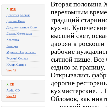
Вторая половина X
DVD
переломным времен
Детектив, Боевик
традиций старинн
Детское Кино
кухни. Купеческие
Документальное Кино
Драма. Мелодрама
высший свет, осва
Классика
дворян в роскоши 
Комедия
рабочие нуждались
Музыка. Опера. Балет
сытной пище. Все
Русский Сериал
Юмор, Сатира
ездило за границу
View All
Открывались фабри
дорогие рестораны
CD
кухмистерские… Г
Audio CD
View All
Обломов, как никт
— мягкий диван, п