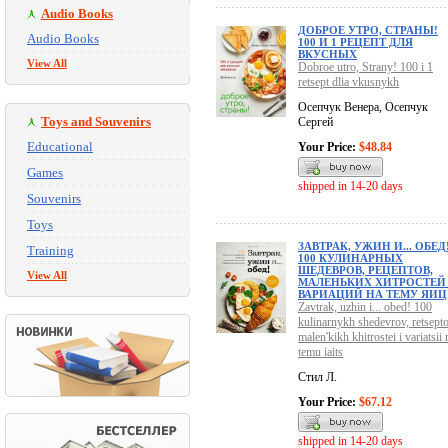
Audio Books
ДОБРОЕ УТРО, СТРАНЫ!
Audio Books
100 И 1 РЕЦЕПТ ДЛЯ
ВКУСНЫХ
View All
Dobroe utro, Strany! 100 i 1
retsept dlia vkusnykh
Осепчук Венера, Осепчук
Toys and Souvenirs
Сергей
Educational
Your Price:
$48.84
Games
shipped in 14-20 days
Souvenirs
Toys
ЗАВТРАК, УЖИН И... ОБЕД
Training
100 КУЛИНАРНЫХ
ШЕДЕВРОВ, РЕЦЕПТОВ,
View All
МАЛЕНЬКИХ ХИТРОСТЕЙ
ВАРИАЦИЙ НА ТЕМУ ЯИЦ
Zavtrak, uzhin i... obed! 100
kulinarnykh shedevrov, retsepto
malen'kikh khitrostei i variatsii 
temu iaits
Стил Л.
Your Price:
$67.12
shipped in 14-20 days