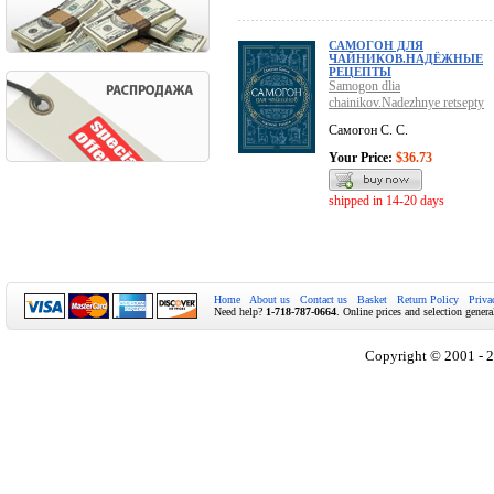
САМОГОН ДЛЯ
ЧАЙНИКОВ.НАДЁЖНЫЕ
РЕЦЕПТЫ
Samogon dlia
chainikov.Nadezhnye retsepty
Самогон С. С.
Your Price:
$36.73
shipped in 14-20 days
Home
About us
Contact us
Basket
Return Policy
Priva
Need help?
1-718-787-0664
. Online prices and selection genera
Copyright © 2001 - 2