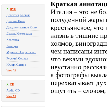
Краткая аннотац
DVD
Италия – это не б
Детектив, Боевик
полуденной жары п
Детское Кино
крестьянское, что
Документальное Кино
жизнь в тишине п
Драма. Мелодрама
Классика
холмов, виноградни
Комедия
чем написаны инт
Музыка. Опера. Балет
что веками вдохно
Русский Сериал
Юмор, Сатира
неустанно рассказ
View All
а фотографы выкла
перехватывает дух
CD
ощутить – словом,
Audio CD
View All