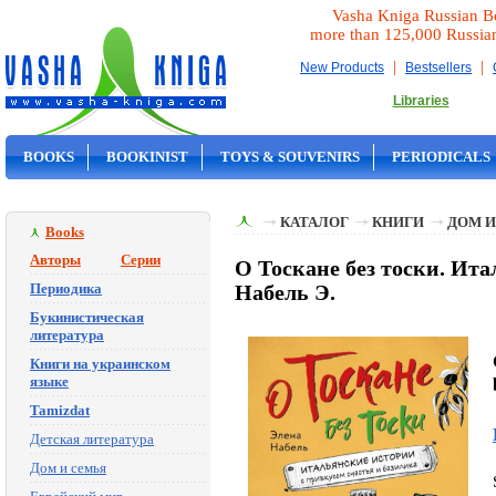
Vasha Kniga Russian B
more than 125,000 Russia
|
|
New Products
Bestsellers
Libraries
BOOKS
BOOKINIST
TOYS & SOUVENIRS
PERIODICALS
ON SALE
КАТАЛОГ
КНИГИ
ДОМ И
Books
Авторы
Серии
О Тоскане без тоски. Ита
Периодика
Набель Э.
Букинистическая
литература
Книги на украинском
языке
Tamizdat
Детская литература
Дом и семья