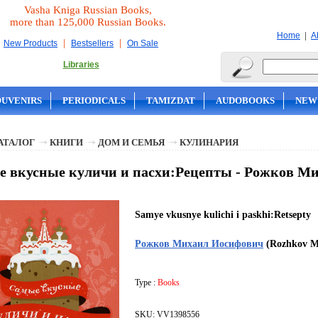
Vasha Kniga Russian Books,
more than 125,000 Russian Books.
|
Home
A
|
|
New Products
Bestsellers
On Sale
Libraries
OUVENIRS
PERIODICALS
TAMIZDAT
AUDOBOOKS
NEW
АТАЛОГ
КНИГИ
ДОМ И СЕМЬЯ
КУЛИНАРИЯ
 вкусные куличи и пасхи:Рецепты - Рожков М
Samye vkusnye kulichi i paskhi:Retsepty
Рожков Михаил Иосифович
(Rozhkov Mi
Type :
Books
SKU: VV1398556