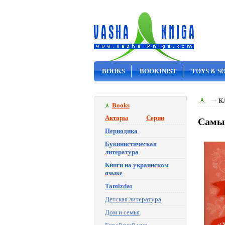
BOOKS
BOOKINIST
TOYS & S
ON SALE
К
Books
Авторы
Серии
Самые
Периодика
Букинистическая
литература
Книги на украинском
языке
Tamizdat
Детская литература
Дом и семья