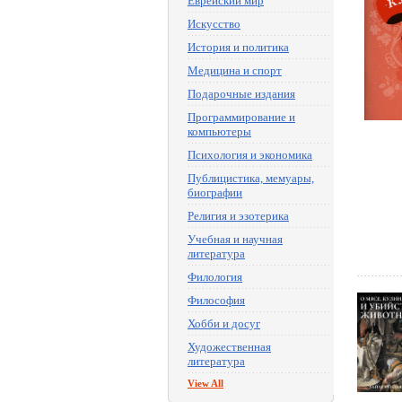
Еврейский мир
Искусство
История и политика
Медицина и спорт
Подарочные издания
Программирование и
компьютеры
Психология и экономика
Публицистика, мемуары,
биографии
Религия и эзотерика
Учебная и научная
литература
Филология
Философия
Хобби и досуг
Художественная
литература
View All