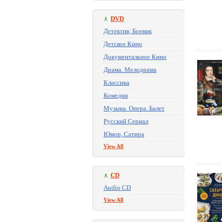
DVD
Детектив, Боевик
Детское Кино
Документальное Кино
Драма. Мелодрама
Классика
Комедия
Музыка. Опера. Балет
Русский Сериал
Юмор, Сатира
View All
CD
Audio CD
View All