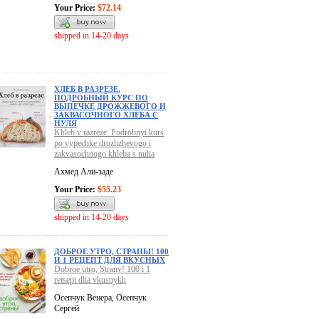
Your Price:
$72.14
shipped in 14-20 days
ХЛЕБ В РАЗРЕЗЕ.
ПОДРОБНЫЙ КУРС ПО
ВЫПЕЧКЕ ДРОЖЖЕВОГО И
ЗАКВАСОЧНОГО ХЛЕБА С
НУЛЯ
Khleb v razreze. Podrobnyi kurs
po vypechke drozhzhevogo i
zakvasochnogo khleba s nulia
Ахмед Али-заде
Your Price:
$55.23
shipped in 14-20 days
ДОБРОЕ УТРО, СТРАНЫ! 100
И 1 РЕЦЕПТ ДЛЯ ВКУСНЫХ
Dobroe utro, Strany! 100 i 1
retsept dlia vkusnykh
Осепчук Венера, Осепчук
Сергей