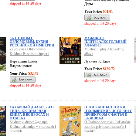
shipped in 14-20 days
Дарья
Your Price:
$51.01
shipped in 14-20 days
ЗА СТОЛОМ С
МУЖИКИ У
ОБЛОМОВЫМ. КУХНЯ
ПЛИТЫ.АЛКОГОЛЬНЫЙ
РОССИЙСКОЙ ИМПЕРИИ
АЛФАВИТ
Za stolom s Oblomovym.
Muzhiki u plity.Alkogol'nyi
Kukhnia Rossiiskoi imperii
alfavit
Первушина Елена
Лукичев К.,Кисе
Владимировна
Your Price:
$130.72
Your Price:
$32.49
shipped in 14-20 days
shipped in 14-20 days
САХАРНЫЙ ДИАБЕТ 2-ГО
О ТОСКАНЕ БЕЗ ТОСКИ.
ТИПА. КУЛИНАРНАЯ
ИТАЛЬЯНСКИЕ ИСТОРИИ С
КНИГА В ВОПРОСАХ И
ПРИВКУСОМ СЧАСТЬЯ И
ОТВЕТАХ
БАЗИЛИКА
Sakharnyi diabet 2-go tipa.
O Toskane bez toski. Ital'ianskie
Kulinarnaia kniga v voprosakh i
istorii s privkusom schast'ia i
otvetakh
bazilika