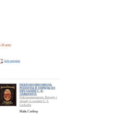
4-20 дня)
Ask question
НЕКРОНОМНОМНОМ.
РЕЦЕПТЫ И ОБРЯДЫ ИЗ
ПРЕДАНИЙ Г. Ф.
ЛАВКРАФТА
Nekronomnomnom. Retsepty i
obriady iz predanii G. F.
Lavkrafta
Майк Слейтер