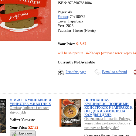
ISBN: 9785907661004
Pages: 48
Format
: 70x100/32
Cover: Paperback
Year: 2023
Publisher: Никея (Nikeia)
Your Price:
$15.67
will be shipped in 14-20 days (отправляется через 1
Currently Not Available
Print this page
E-mail to a friend
О МЯСЕ, КУЛИНАРИИ И
ОСОЗНАННАЯ
УБИЙСТВЕ ЖИВОТНЫХ
КУЛИНАРИЯ. ПОЛЕЗНЫЙ
O miase, kulinarii i ubiistve
КОНСТРУКТОР ЗАВТРАКОВ,
ОБЕДОВ И УЖИНОВ НА
zhivotnykh
КАЖДЫЙ ДЕНЬ
Osoznannaia kulinariia. Poleznyi
Уайатт Уильямс
konstruktor zavtrakov, obedov i
Your Price:
$27.32
uzhinov na kazhdyi den'
Савельева Дарья, Третьякова