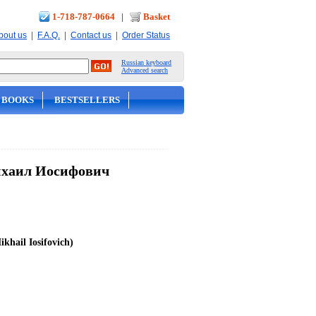
1-718-787-0664
|
Basket
|
|
|
bout us
F.A.Q.
Contact us
Order Status
Russian keyboard
Advanced search
 BOOKS
BESTSELLERS
ихаил Иосифович
khail Iosifovich)