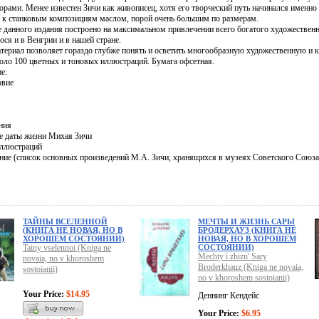
орами. Менее известен Зичи как живописец, хотя его творческий путь начинался именно
 к станковым композициям маслом, порой очень большим по размерам.
 данного издания построено на максимальном привлечении всего богатого художественн
ся и в Венгрии и в нашей стране.
териал позволяет гораздо глубже понять и осветить многообразную художественную и 
коло 100 цветных и тоновых иллюстраций. Бумага офсетная.
е:
овие
ния
е даты жизни Михая Зичи
иллюстраций
ние (список основных произведений М.А. Зичи, хранящихся в музеях Советского Союза
ТАЙНЫ ВСЕЛЕННОЙ
МЕЧТЫ И ЖИЗНЬ САРЫ
(КНИГА НЕ НОВАЯ, НО В
БРОДЕРХАУЗ (КНИГА НЕ
ХОРОШЕМ СОСТОЯНИИ)
НОВАЯ, НО В ХОРОШЕМ
Tainy vselennoi (Kniga ne
СОСТОЯНИИ)
Mechty i zhizn' Sary
novaia, no v khoroshem
Broderkhauz (Kniga ne novaia,
sostoianii)
no v khoroshem sostoianii)
Your Price:
$14.95
Деннинг Кендейс
Your Price:
$6.95