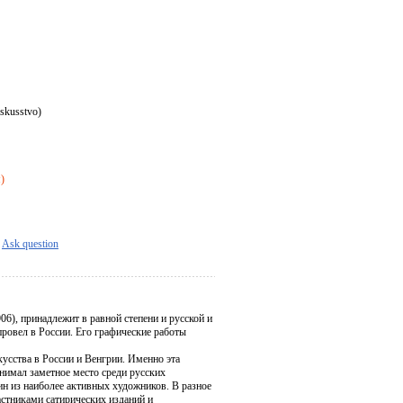
iskusstvo)
я)
Ask question
6), принадлежит в равной степени и русской и
провел в России. Его графические работы
усства в России и Венгрии. Именно эта
анимал заметное место среди русских
ин из наиболее активных художников. В разное
астниками сатирических изданий и