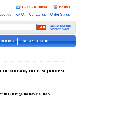
1-718-787-0664
|
Basket
|
|
|
bout us
F.A.Q.
Contact us
Order Status
Russian keyboard
Advanced search
 BOOKS
BESTSELLERS
 не новая, но в хорошем
hnika (Kniga ne novaia, no v