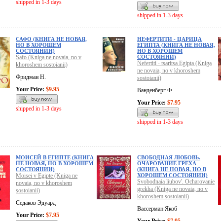
shipped in 1-3 days
shipped in 1-3 days
САФО (КНИГА НЕ НОВАЯ,
НЕФЕРТИТИ - ЦАРИЦА
НО В ХОРОШЕМ
ЕГИПТА (КНИГА НЕ НОВАЯ,
СОСТОЯНИИ)
НО В ХОРОШЕМ
Safo (Kniga ne novaia, no v
СОСТОЯНИИ)
Nefertiti - tsaritsa Egipta (Kniga
khoroshem sostoianii)
ne novaia, no v khoroshem
Фридман Н.
sostoianii)
Your Price:
$9.95
Ванденберг Ф.
Your Price:
$7.95
shipped in 1-3 days
shipped in 1-3 days
МОИСЕЙ В ЕГИПТЕ (КНИГА
СВОБОДНАЯ ЛЮБОВЬ.
НЕ НОВАЯ, НО В ХОРОШЕМ
ОЧАРОВАНИЕ ГРЕХА
СОСТОЯНИИ)
(КНИГА НЕ НОВАЯ, НО В
Moisei v Egipte (Kniga ne
ХОРОШЕМ СОСТОЯНИИ)
Svobodnaia liubov'. Ocharovanie
novaia, no v khoroshem
grekha (Kniga ne novaia, no v
sostoianii)
khoroshem sostoianii)
Седаков Эдуард
Вассерман Якоб
Your Price:
$7.95