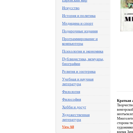
Еврейский мир
Искусство
История и политика
Медицина и спорт
Подарочные издания
Программирование и
компьютеры
Психология и экономика
Публицистика, мемуары,
биографии
Религия и эзотерика
Учебная и научная
литература
Филология
Философия
Краткая 
Творчество
Хобби и досуг
венгерской
неотъемле
Художественная
Многолетн
литература
сторона тв
View All
художников
время Зич