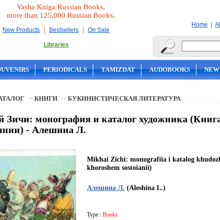
Vasha Kniga Russian Books,
more than 125,000 Russian Books.
|
Home
A
|
|
New Products
Bestsellers
On Sale
Libraries
OUVENIRS
PERIODICALS
TAMIZDAT
AUDOBOOKS
NEW
АТАЛОГ
КНИГИ
БУКИНИСТИЧЕСКАЯ ЛИТЕРАТУРА
 Зичи: монография и каталог художника (Книга
янии) - Алешина Л.
Mikhai Zichi: monografiia i katalog khudoz
khoroshem sostoianii)
Алешина Л.
(Aleshina L.)
Type :
Books