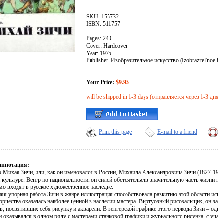
SKU: 155732
ISBN: 511757
Pages: 240
Cover: Hardcover
Year: 1975
Publisher: Изобразительное искусство (Izobrazitel'noe 
Your Price:
$9.95
will be shipped in 1-3 days (отправляется через 1-3 дн
Print this page
E-mail to a friend
аннотация:
 Михая Зичи, или, как он именовался в России, Михаила Александровича Зичи (1827-190
 культуре. Венгр по национальности, он силой обстоятельств значительную часть жизни 
мо входят в русское художественное наследие.
яя упорная работа Зичи в жанре иллюстрация способствовала развитию этой области иск
орчества оказалась наиболее ценной в наследии мастера. Виртуозный рисовальщик, он з
, посвятивших себя рисунку и акварели. В венгерской графике этого периода Зичи – од
и оказывался в одном ряду с мастерами станковой графики и журнального рисунка, с уч