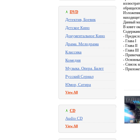
иллюстрат
обращался
DVD
Изложение
находящего
Детектив, Боевик
Данный ма
В книге о
Детское Кино
Содержани
Документальное Кино
- Предисл
- Глава I
Драма. Мелодрама
- Глава II
- Глава III
Классика
- Примеча
- Основны
Комедия
- Список 
Музыка. Опера. Балет
- Приложе
Русский Сериал
Юмор, Сатира
View All
CD
Audio CD
View All