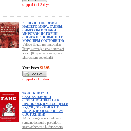
shipped in 1-3 days
ВЕЛИКИЕ ИЛЛЮЗИИ
НАШЕГО МИРА. ТАЙНЫ,
СИМВОЛЫ И ЗНАКИ
МИРОВОЙ ИСТОРИИ
(КНИГА НЕ НОВАЯ, НО В
ХОРОШЕМ СОСТОЯНИИ)
Velikie illiuzii nashego mira.
Tainy, simvoly i znaki mirovoi
istorii (Kniga ne novaia, no v
khoroshem sostoianii)
Your Price:
$18.95
shipped in 1-3 days
ТАИС. КНИГА О
СЕКСУАЛЬНОЙ И
СЕМЕЙНОЙ ЖИЗНИ В
ПРОШЛОМ, НАСТОЯЩЕМ И
БУДУЩЕМ (КНИГА НЕ
НОВАЯ, НО В ХОРОШЕМ
СОСТОЯНИИ)
TAIS. Kniga o seksual'noi i
semeinoi zhizni v proshlom,
nastoiashchem i budushchem