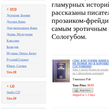
гламурных историй
DVD
рассказаны писат
Детектив, Боевик
прозаиком-фрейди
Детское Кино
самым эротичным 
Документальное Кино
Драма. Мелодрама
Сологубом.
Классика
Комедия
Музыка. Опера. Балет
Русский Сериал
СЕКС В ИСТОРИИ (КНИГА
НЕ НОВАЯ, НО В ХОРОШЕ
Юмор, Сатира
СОСТОЯНИИ)
Seks v istorii (Kniga ne novaia,
View All
no v khoroshem sostoianii)
Тэннэхилл Рэй
Your Price:
$9.95
CD
Audio CD
shipped in 1-3 days
View All