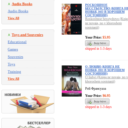
Audio Books
РОСКОШНОЕ
БЕССТЫДСТВО (КНИГА Н
Audio Books
НОВАЯ, НО В ХОРОШЕМ
СОСТОЯНИИ)
View All
Roskoshnoe besstydstvo (Knig
ne novaia, no v khoroshem
sostoianii)
Toys and Souvenirs
Your Price:
$5.95
Educational
shipped in 1-3 days
Games
Souvenirs
Toys
О ЛЮБВИ (КНИГА НЕ
НОВАЯ, НО В ХОРОШЕМ
Training
СОСТОЯНИИ)
O liubvi (Kniga ne novaia, no v
View All
khoroshem sostoianii)
Рей Франсуаза
Your Price:
$6.95
shipped in 1-3 days