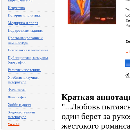
Еврейский мир
Искусство
Pa
Co
История и политика
Ye
Медицина и спорт
Pu
Подарочные издания
Программирование и
Yo
компьютеры
Психология и экономика
wi
Публицистика, мемуары,
биографии
Религия и эзотерика
Учебная и научная
литература
Филология
Краткая аннотац
Философия
"...Любовь пытаяс
Хобби и досуг
Художественная
один берет за руко
литература
жестокого романс
View All