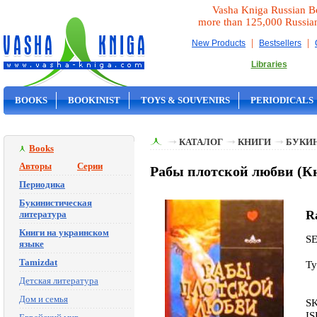
Vasha Kniga Russian B
more than 125,000 Russia
|
|
New Products
Bestsellers
Libraries
BOOKS
BOOKINIST
TOYS & SOUVENIRS
PERIODICALS
ON SALE
КАТАЛОГ
КНИГИ
БУКИ
Books
Авторы
Серии
Рабы плотской любви (Кн
Периодика
Букинистическая
Ra
литература
Книги на украинском
S
языке
Tamizdat
Ty
Детская литература
Дом и семья
SK
IS