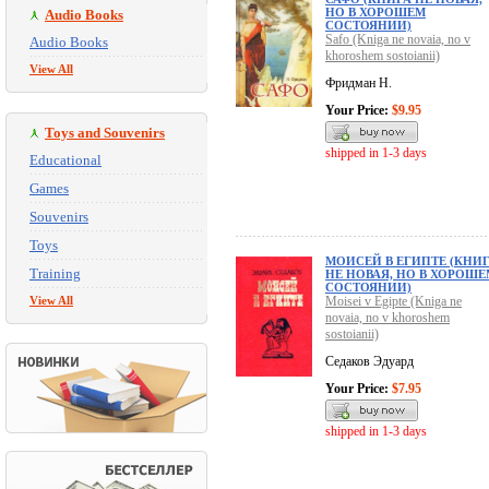
НО В ХОРОШЕМ
Audio Books
СОСТОЯНИИ)
Safo (Kniga ne novaia, no v
Audio Books
khoroshem sostoianii)
View All
Фридман Н.
Your Price:
$9.95
Toys and Souvenirs
shipped in 1-3 days
Educational
Games
Souvenirs
Toys
МОИСЕЙ В ЕГИПТЕ (КНИ
Training
НЕ НОВАЯ, НО В ХОРОШЕ
СОСТОЯНИИ)
View All
Moisei v Egipte (Kniga ne
novaia, no v khoroshem
sostoianii)
Седаков Эдуард
Your Price:
$7.95
shipped in 1-3 days