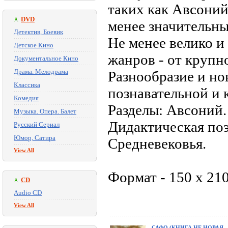
таких как Авсоний
DVD
менее значительны
Детектив, Боевик
Не менее велико и
Детское Кино
жанров - от крупн
Документальное Кино
Драма. Мелодрама
Разнообразие и но
Классика
познавательной и 
Комедия
Разделы: Авсоний.
Музыка. Опера. Балет
Дидактическая поэ
Русский Сериал
Юмор, Сатира
Средневековья.
View All
Формат - 150 х 21
CD
Audio CD
View All
САФО (КНИГА НЕ НОВАЯ,