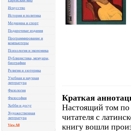
Еврейский мир
Искусство
История и политика
Медицина и спорт
Подарочные издания
Программирование и
компьютеры
Психология и экономика
Публицистика, мемуары,
биографии
Религия и эзотерика
Учебная и научная
литература
Филология
Краткая аннотац
Философия
Настоящий том по 
Хобби и досуг
Художественная
читателя с латинс
литература
книгу вошли произ
View All