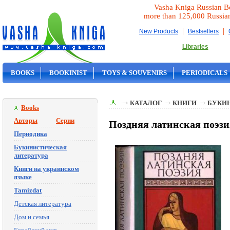
Vasha Kniga Russian B
more than 125,000 Russia
|
|
New Products
Bestsellers
Libraries
BOOKS
BOOKINIST
TOYS & SOUVENIRS
PERIODICALS
ON SALE
КАТАЛОГ
КНИГИ
БУКИ
Books
Авторы
Серии
Поздняя латинская поэзи
Периодика
Букинистическая
литература
Книги на украинском
языке
Tamizdat
Детская литература
Дом и семья