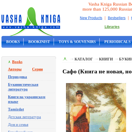
Vasha Kniga Russian B
more than 125,000 Russia
|
|
New Products
Bestsellers
Libraries
BOOKS
BOOKINIST
TOYS & SOUVENIRS
PERIODICALS
ON SALE
КАТАЛОГ
КНИГИ
БУКИ
Books
Авторы
Серии
Сафо (Книга не новая, н
Периодика
Букинистическая
литература
Книги на украинском
языке
Tamizdat
Детская литература
Дом и семья