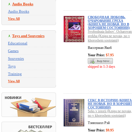
Audio Books
Audio Books
СВОБОДНАЯ ЛЮБОВЬ.
View All
ОЧАРОВАНИЕ ГРЕХА
(КНИГА НЕ НОВАЯ, НО В
ХОРОШЕМ СОСТОЯНИИ)
Svobodnaia liubov'. Ocharovan
Toys and Souvenirs
grekha (Kniga ne novaia, no v
khoroshem sostoianii)
Educational
Вассерман Якоб
Games
Your Price:
$7.95
Souvenirs
Toys
shipped in 1-3 days
Training
View All
СЕКС В ИСТОРИИ (КНИГА
НЕ НОВАЯ, НО В ХОРОШЕ
СОСТОЯНИИ)
Seks v istorii (Kniga ne novaia,
no v khoroshem sostoianii)
Тэннэхилл Рэй
Your Price:
$9.95