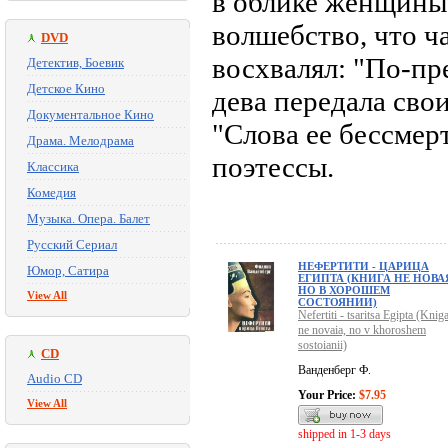
в облике женщины"
волшебство, что ч
DVD
восхвалял: "По-пр
Детектив, Боевик
Детское Кино
дева передала сво
Документальное Кино
"Слова ее бессмер
Драма. Мелодрама
поэтессы.
Классика
Комедия
Музыка. Опера. Балет
Русский Сериал
НЕФЕРТИТИ - ЦАРИЦА
Юмор, Сатира
ЕГИПТА (КНИГА НЕ НОВА
НО В ХОРОШЕМ
View All
СОСТОЯНИИ)
Nefertiti - tsaritsa Egipta (Knig
ne novaia, no v khoroshem
sostoianii)
CD
Ванденберг Ф.
Audio CD
Your Price:
$7.95
View All
shipped in 1-3 days