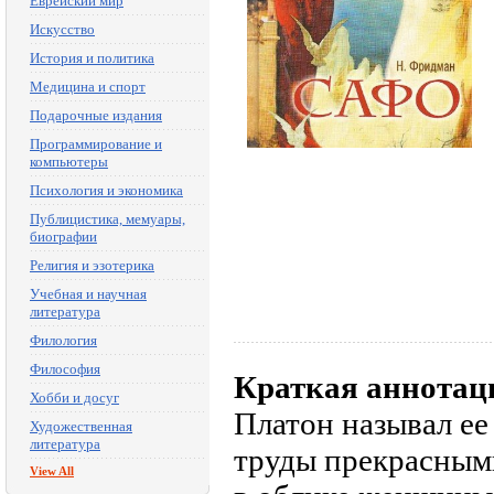
Еврейский мир
Искусство
История и политика
Медицина и спорт
Подарочные издания
Программирование и
компьютеры
Психология и экономика
Публицистика, мемуары,
биографии
Религия и эзотерика
Учебная и научная
литература
Филология
Философия
Краткая аннотац
Хобби и досуг
Платон называл ее 
Художественная
литература
труды прекрасными
View All