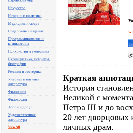
Еврейский мир
Искусство
История и политика
Yo
Медицина и спорт
Подарочные издания
wi
Программирование и
компьютеры
Психология и экономика
Публицистика, мемуары,
биографии
Религия и эзотерика
Краткая аннотац
Учебная и научная
литература
История становле
Филология
Великой с момента
Философия
Петра III и до во
Хобби и досуг
20 лет дворцовых и
Художественная
литература
личных драм.
View All