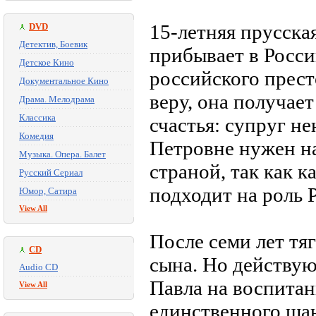
15-летняя прусск
DVD
Детектив, Боевик
прибывает в Росси
Детское Кино
российского прест
Документальное Кино
веру, она получае
Драма. Мелодрама
Классика
счастья: супруг н
Комедия
Петровне нужен н
Музыка. Опера. Балет
страной, так как 
Русский Сериал
подходит на роль 
Юмор, Сатира
View All
После семи лет тя
CD
сына. Но действую
Audio CD
Павла на воспитан
View All
единственного шан