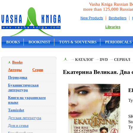
Vasha Kniga Russian B
more than 125,000 Russia
|
|
New Products
Bestsellers
Libraries
BOOKS
BOOKINIST
TOYS & SOUVENIRS
PERIODICALS
ON SALE
КАТАЛОГ
DVD
СЕРИАЛ
Books
Авторы
Серии
Екатерина Великая. Два 
Периодика
Букинистическая
E
литература
Книги на украинском
Ty
языке
Tamizdat
SK
Детская литература
St
Дом и семья
Ty