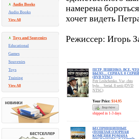
Audio Books
намерена бороться
Audio Books
хочет видеть Петра
View All
Режиссер: Игорь З
Toys and Souvenirs
Educational
Games
Souvenirs
Toys
ПЕТР ЛЕЩЕНКО. ВСЕ, ЧТ
БЫЛО… СЕРИАЛ. 8 СЕРИ
(DVD NTSC)
Training
Petr Leshchenko. Vse, chto
View All
bylo… Serial. 8 serii (DVD
NTSC)
Your Price:
$14.95
shipped in 1-3 days
БЕСПРИНЦИПНЫЕ
(ПОШЛАЯ ОЗОРНАЯ
КОМЕДИЯ РОМАНА