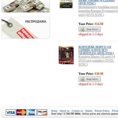
ПРЫГУНОВА) (8 СЕРИЙ)
(DVD-NTSC)
Besprintsipnye (poshlaia ozorn
komediia Romana Prygunova) 
serii) (DVD-NTSC)
Your Price:
$14.98
shipped in 1-3 days
КОРОЛЕВА МАРГО (10
СЕРИЙ) (4 DVD SET)
(SUBTITLES) (DVD-NTSC)
Koroleva Margo (10 serii) (4
DVD set) (subtitles) (DVD-
NTSC)
Your Price:
$39.98
shipped in 1-3 days
Home
About us
Contact us
Basket
Return Policy
Priva
Need help?
1-718-787-0664
. Online prices and selection genera