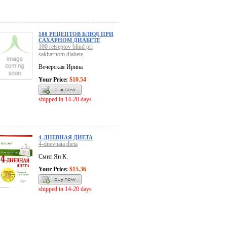
100 РЕЦЕПТОВ БЛЮД ПРИ
САХАРНОМ ДИАБЕТЕ
100 retseptov bliud pri
sakharnom diabete
Вечерская Ирина
Your Price:
$10.54
shipped in 14-20 days
4-ДНЕВНАЯ ДИЕТА
4-dnevnaia dieta
Смит Ян К.
Your Price:
$15.36
shipped in 14-20 days