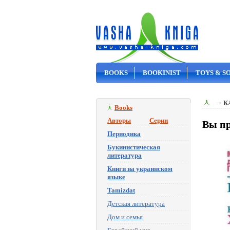
BOOKS
BOOKINIST
TOYS & S
ON SALE
К
Books
Авторы
Серии
Вы пр
Периодика
Букинистическая
литература
Книги на украинском
языке
Tamizdat
Детская литература
Дом и семья