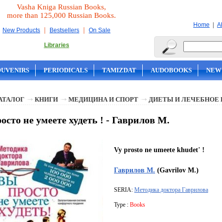
Vasha Kniga Russian Books,
more than 125,000 Russian Books.
|
Home
A
|
|
New Products
Bestsellers
On Sale
Libraries
OUVENIRS
PERIODICALS
TAMIZDAT
AUDOBOOKS
NEW
АТАЛОГ
КНИГИ
МЕДИЦИНА И СПОРТ
ДИЕТЫ И ЛЕЧЕБНОЕ
осто не умеете худеть ! - Гаврилов М.
Vy prosto ne umeete khudet' !
Гаврилов М.
(Gavrilov M.)
SERIA:
Методика доктора Гаврилова
Type :
Books