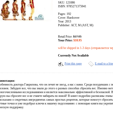
SKU: 121086
ISBN: 9785271375941
Pages: 192
Cover: Hardcover
Year: 2013
Publisher: АСТ, М (AST, M)
Retail Price:
$17.95
Your Price:
$10.95
will be shipped in 1-3 days (отправляется че
Currently Not Available
Print this page
E-mail to a fri
аннотация:
обенность доктора Гаврилова, что он лечит не звезд, а нас с вами. Среди похудевших с
человек. Забудьте все, что вы знали до этого о разных способах сбросить вес. Именно м
ногочисленными исследованиями и является максимально эффективной и безопасной. Вы п
рую вы сбросите вес и не станете набирать по новой! В книге подробно расписаны этап
ассказано о секретных ингредиентах самых простых рецептов, которые помогут сбросить
ретные точки и уже подобрал ключи к нашему подсознанию: с помощью книги вы укре
ческую поддержку.