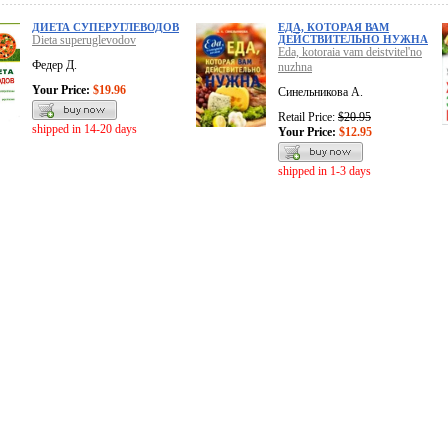
ДИЕТА СУПЕРУГЛЕВОДОВ
ЕДА, КОТОРАЯ ВАМ
Dieta superuglevodov
ДЕЙСТВИТЕЛЬНО НУЖНА
Eda, kotoraia vam deistvitel'no
Федер Д.
nuzhna
Your Price:
$19.96
Синельникова А.
Retail Price:
$20.95
shipped in 14-20 days
Your Price:
$12.95
shipped in 1-3 days