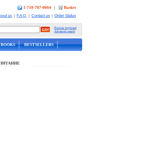
1-718-787-0664
|
Basket
|
|
|
bout us
F.A.Q.
Contact us
Order Status
Russian keyboard
Advanced search
 BOOKS
BESTSELLERS
 ПИТАНИЕ