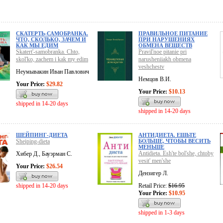
СКАТЕРТЬ-САМОБРАНКА.
ПРАВИЛЬНОЕ ПИТАНИЕ
ЧТО, СКОЛЬКО, ЗАЧЕМ И
ПРИ НАРУШЕНИЯХ
КАК МЫ ЕДИМ
ОБМЕНА ВЕЩЕСТВ
Skatert'-samobranka. Chto,
Pravil'noe pitanie pri
skol'ko, zachem i kak my edim
narusheniiakh obmena
veshchestv
Неумывакин Иван Павлович
Немцов В.И.
Your Price:
$29.82
Your Price:
$10.13
shipped in 14-20 days
shipped in 14-20 days
ШЕЙПИНГ-ДИЕТА
АНТИДИЕТА. ЕШЬТЕ
Sheiping-dieta
БОЛЬШЕ, ЧТОБЫ ВЕСИТЬ
МЕНЬШЕ
Antidieta. Esh'te bol'she, chtoby
Хибер Д., Бауэрман С.
vesit' men'she
Your Price:
$26.54
Дензигер Л.
shipped in 14-20 days
Retail Price:
$16.95
Your Price:
$10.95
shipped in 1-3 days