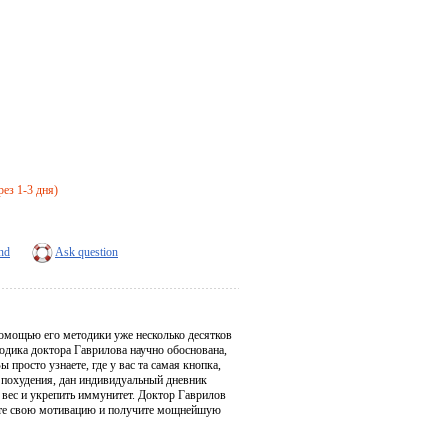
рез 1-3 дня)
end
Ask question
 помощью его методики уже несколько десятков
етодика доктора Гаврилова научно обоснована,
росто узнаете, где у вас та самая кнопка,
ы похудения, дан индивидуальный дневник
 вес и укрепить иммунитет. Доктор Гаврилов
пите свою мотивацию и получите мощнейшую