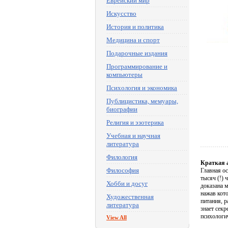
Еврейский мир
Искусство
История и политика
Медицина и спорт
Подарочные издания
Программирование и
компьютеры
Психология и экономика
Публицистика, мемуары,
биографии
Религия и эзотерика
Учебная и научная
литература
Филология
Краткая 
Философия
Главная ос
тысяч (!) 
Хобби и досуг
доказана м
нажав кото
Художественная
питания, р
литература
знает сек
психологи
View All