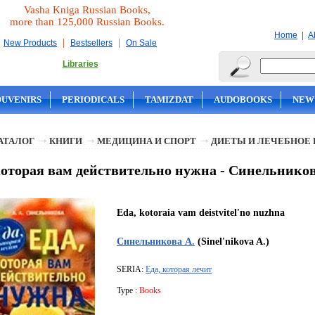
Vasha Kniga Russian Books,
more than 125,000 Russian Books.
|
Home
A
|
|
New Products
Bestsellers
On Sale
Libraries
OUVENIRS
PERIODICALS
TAMIZDAT
AUDOBOOKS
NEW
АТАЛОГ
КНИГИ
МЕДИЦИНА И СПОРТ
ДИЕТЫ И ЛЕЧЕБНОЕ
которая вам действительно нужна - Синельников
Eda, kotoraia vam deistvitel'no nuzhna
Синельникова А.
(Sinel'nikova A.)
SERIA:
Еда, которая лечит
Type :
Books