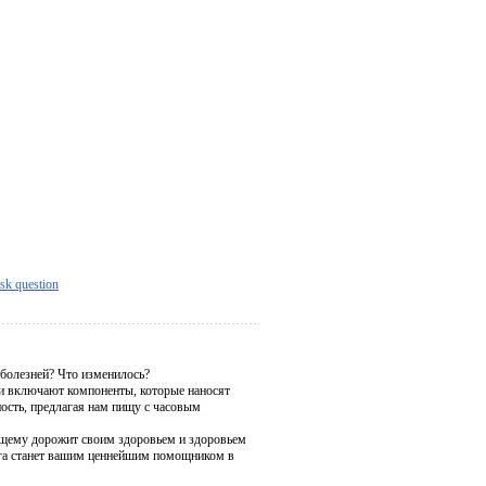
sk question
болезней? Что изменилось?
ни включают компоненты, которые наносят
сть, предлагая нам пищу с часовым
оящему дорожит своим здоровьем и здоровьем
нига станет вашим ценнейшим помощником в