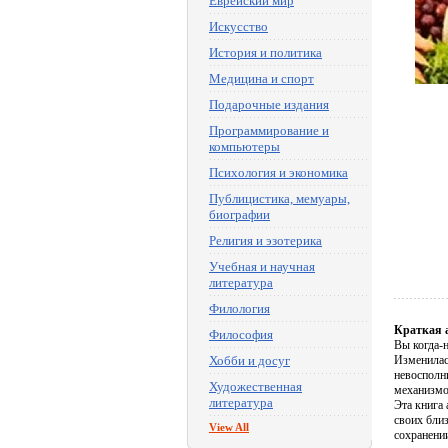
Еврейский мир
Искусство
История и политика
Медицина и спорт
Подарочные издания
Программирование и
компьютеры
Психология и экономика
Публицистика, мемуары,
биографии
Религия и эзотерика
Учебная и научная
литература
Филология
Краткая 
Философия
Вы когда-
Хобби и досуг
Изменилас
невосполн
Художественная
механизмо
литература
Эта книга
своих бли
View All
сохранении