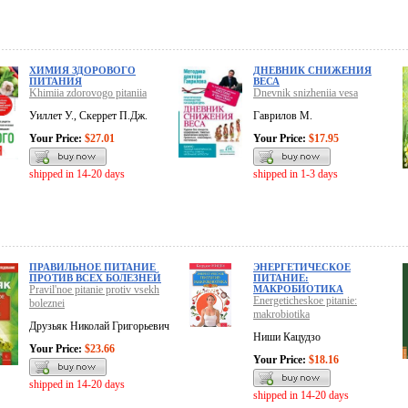
ХИМИЯ ЗДОРОВОГО
ДНЕВНИК СНИЖЕНИЯ
ПИТАНИЯ
ВЕСА
Khimiia zdorovogo pitaniia
Dnevnik snizheniia vesa
Уиллет У., Скеррет П.Дж.
Гаврилов М.
Your Price:
$27.01
Your Price:
$17.95
shipped in 14-20 days
shipped in 1-3 days
ПРАВИЛЬНОЕ ПИТАНИЕ
ЭНЕРГЕТИЧЕСКОЕ
ПРОТИВ ВСЕХ БОЛЕЗНЕЙ
ПИТАНИЕ:
Pravil'noe pitanie protiv vsekh
МАКРОБИОТИКА
Energeticheskoe pitanie:
boleznei
makrobiotika
Друзьяк Николай Григорьевич
Ниши Кацудзо
Your Price:
$23.66
Your Price:
$18.16
shipped in 14-20 days
shipped in 14-20 days