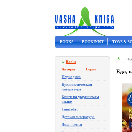
BOOKS
BOOKINIST
TOYS & S
ON SALE
К
Books
Авторы
Серии
Еда, 
Периодика
Букинистическая
литература
Книги на украинском
языке
Tamizdat
Детская литература
Дом и семья