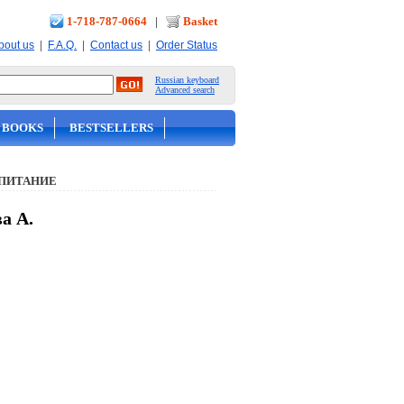
1-718-787-0664
|
Basket
|
|
|
bout us
F.A.Q.
Contact us
Order Status
Russian keyboard
Advanced search
 BOOKS
BESTSELLERS
 ПИТАНИЕ
а А.