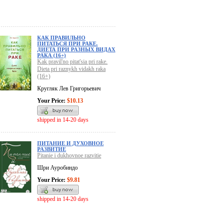
КАК ПРАВИЛЬНО
ПИТАТЬСЯ ПРИ РАКЕ.
ДИЕТА ПРИ РАЗНЫХ ВИДАХ
РАКА (16+)
Kak pravil'no pitat'sia pri rake.
Dieta pri raznykh vidakh raka
(16+)
Кругляк Лев Григорьевич
Your Price:
$10.13
shipped in 14-20 days
ПИТАНИЕ И ДУХОВНОЕ
РАЗВИТИЕ
Pitanie i dukhovnoe razvitie
Шри Ауробиндо
Your Price:
$9.81
shipped in 14-20 days