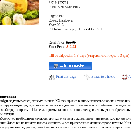
SKU: 122721
ISBN: 9785968419866
Pages: 192
Cover: Hardcover
Year: 2013
Publisher: Вектор , СПб (Vektor , SPb)
Retail Price:
$20.95
Your Price:
$12.95
will be shipped in 1-3 days (отправляется через 1-3 дня)
Print this page
E-mail to a friend
A
аннотация:
нибудь задумывались, почему именно XX век принес в мир множество новых и тяжелых 
ь окружающая среда, изменился состав продуктов, которые мы потребляем. Сегодня о
имый вред здоровью. Пищевая промышленность проявляет удивительную изобретательно
м внутри.
 абсолютно необходима каждому, для кого качество жизни имеет значение, кто по-наст
зких. Здесь вы не найдете ничего липшего, а все приведенные данные строго научны. К
 и улучшении здоровья, даже больше - сделает этот процесс увлекательным и приятным.