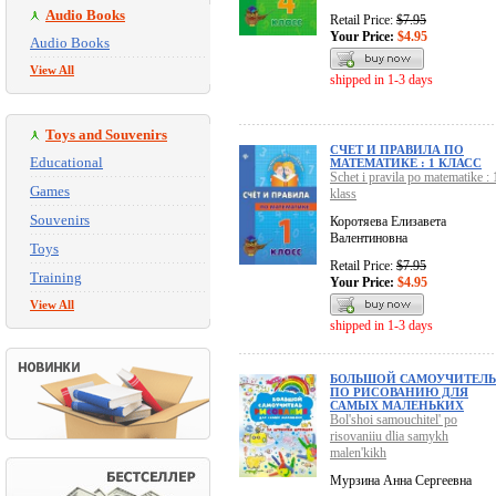
Audio Books
Retail Price:
$7.95
Your Price:
$4.95
Audio Books
View All
shipped in 1-3 days
Toys and Souvenirs
СЧЕТ И ПРАВИЛА ПО
Educational
МАТЕМАТИКЕ : 1 КЛАСС
Schet i pravila po matematike : 
Games
klass
Souvenirs
Коротяева Елизавета
Валентиновна
Toys
Retail Price:
$7.95
Training
Your Price:
$4.95
View All
shipped in 1-3 days
БОЛЬШОЙ САМОУЧИТЕЛЬ
ПО РИСОВАНИЮ ДЛЯ
САМЫХ МАЛЕНЬКИХ
Bol'shoi samouchitel' po
risovaniiu dlia samykh
malen'kikh
Мурзина Анна Сергеевна