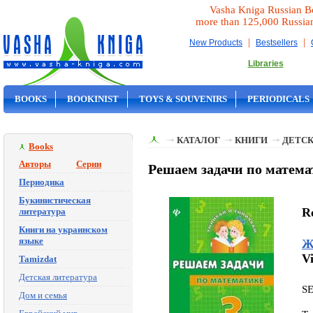
Vasha Kniga Russian B
more than 125,000 Russia
|
|
New Products
Bestsellers
Libraries
BOOKS
BOOKINIST
TOYS & SOUVENIRS
PERIODICALS
ON SALE
КАТАЛОГ
КНИГИ
ДЕТСК
Books
Авторы
Серии
Решаем задачи по матема
Периодика
Букинистическая
R
литература
Книги на украинском
языке
Ж
V
Tamizdat
Детская литература
S
Дом и семья