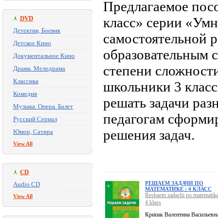
Предлагаемое посо
DVD
класс» серии «Ум
Детектив, Боевик
самостоятельной р
Детское Кино
образовательным с
Документальное Кино
степени сложности
Драма. Мелодрама
Классика
школьники 3 класс
Комедия
решать задачи раз
Музыка. Опера. Балет
педагогам сформир
Русский Сериал
решения задач.
Юмор, Сатира
View All
CD
РЕШАЕМ ЗАДАЧИ ПО
Audio CD
МАТЕМАТИКЕ : 4 КЛАСС
Reshaem zadachi po matematike
View All
4 klass
Крипак Валентина Васильевн