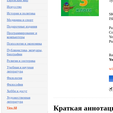
Еврейский мир
Ty
Искусство
История и политика
SK
IS
Медицина и спорт
Подарочные издания
Pa
Co
Программирование и
Ye
компьютеры
Pu
Психология и экономика
Публицистика, мемуары,
биографии
Re
Yo
Религия и эзотерика
Учебная и научная
wi
литература
Филология
Философия
Хобби и досуг
Художественная
литература
Краткая аннотац
View All