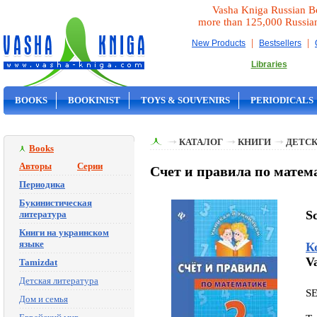
Vasha Kniga Russian B
more than 125,000 Russia
|
|
New Products
Bestsellers
Libraries
BOOKS
BOOKINIST
TOYS & SOUVENIRS
PERIODICALS
ON SALE
КАТАЛОГ
КНИГИ
ДЕТСК
Books
Авторы
Серии
Счет и правила по матема
Периодика
Букинистическая
Sc
литература
Книги на украинском
языке
К
V
Tamizdat
Детская литература
S
Дом и семья