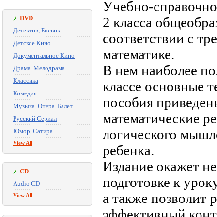
Учебно-справочно
DVD
2 класса общеобра
Детектив, Боевик
соответствии с т
Детское Кино
математике.
Документальное Кино
В нем наиболее по
Драма. Мелодрама
Классика
классе основные т
Комедия
пособия приведен
Музыка. Опера. Балет
математические р
Русский Сериал
логического мышл
Юмор, Сатира
View All
ребенка.
Издание окажет н
CD
подготовке к урок
Audio CD
а также позволит 
View All
эффективный конт