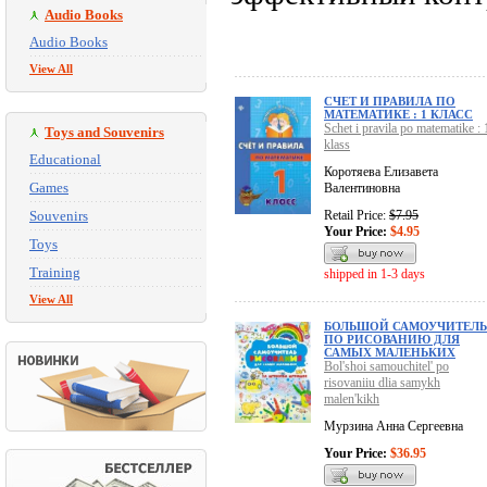
Audio Books
Audio Books
View All
СЧЕТ И ПРАВИЛА ПО
МАТЕМАТИКЕ : 1 КЛАСС
Schet i pravila po matematike : 
Toys and Souvenirs
klass
Educational
Коротяева Елизавета
Games
Валентиновна
Souvenirs
Retail Price:
$7.95
Your Price:
$4.95
Toys
Training
shipped in 1-3 days
View All
БОЛЬШОЙ САМОУЧИТЕЛЬ
ПО РИСОВАНИЮ ДЛЯ
САМЫХ МАЛЕНЬКИХ
Bol'shoi samouchitel' po
risovaniiu dlia samykh
malen'kikh
Мурзина Анна Сергеевна
Your Price:
$36.95