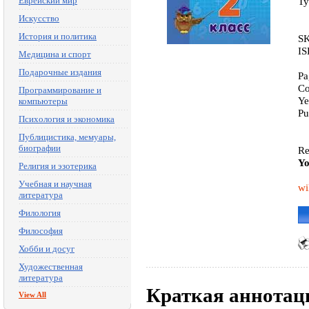
Еврейский мир
Ty
Искусство
История и политика
SK
IS
Медицина и спорт
Подарочные издания
Pa
Co
Программирование и
Ye
компьютеры
Pu
Психология и экономика
Публицистика, мемуары,
биографии
Re
Yo
Религия и эзотерика
Учебная и научная
wi
литература
Филология
Философия
Хобби и досуг
Художественная
литература
Краткая аннотац
View All