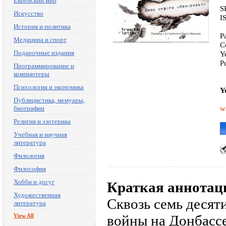
Еврейский мир
S
Искусство
I
История и политика
P
Медицина и спорт
C
Подарочные издания
Y
P
Программирование и
компьютеры
Психология и экономика
Y
Публицистика, мемуары,
w
биографии
Религия и эзотерика
Учебная и научная
литература
Филология
Философия
Хобби и досуг
Краткая аннотац
Художественная
Сквозь семь деся
литература
View All
войны на Донбассе