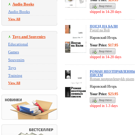
Your Price:
$29.95
Audio Books
Audio Books
shipped in 14-20 days
View All
ПОЕЗД НА БАЛИ
Poezd na Boli
Toys and Souvenirs
Наровский Игорь
Educational
Your Price:
$17.95
Games
shipped in 14-20 days
Souvenirs
Toys
РОМАН НЕОТПРАВЛЕНН
Training
ПИСЕМ
Roman neotpravlennykh pisem
View All
Наровский Игорь
Your Price:
$23.95
shipped in 1-3 days