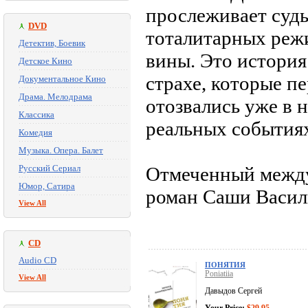
прослеживает суд
DVD
тоталитарных реж
Детектив, Боевик
вины. Это история
Детское Кино
страхе, которые п
Документальное Кино
Драма. Мелодрама
отозвались уже в 
Классика
реальных события
Комедия
Музыка. Опера. Балет
Русский Сериал
Отмеченный межд
Юмор, Сатира
роман Саши Василю
View All
CD
Audio CD
ПОНЯТИЯ
Poniatiia
View All
Давыдов Сергей