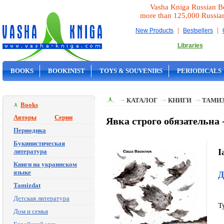
Vasha Kniga Russian B
more than 125,000 Russia
|
|
New Products
Bestsellers
Libraries
BOOKS
BOOKINIST
TOYS & SOUVENIRS
PERIODICALS
ON SALE
КАТАЛОГ
КНИГИ
ТАМИ
Books
Авторы
Серии
Явка строго обязательна
Периодика
Букинистическая
I
литература
Книги на украинском
языке
Д
Tamizdat
Детская литература
T
Дом и семья