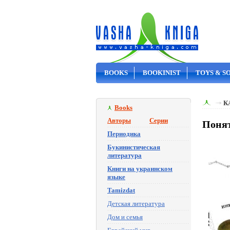
BOOKS
BOOKINIST
TOYS & S
ON SALE
К
Books
Авторы
Серии
Понят
Периодика
Букинистическая
литература
Книги на украинском
языке
Tamizdat
Детская литература
Дом и семья