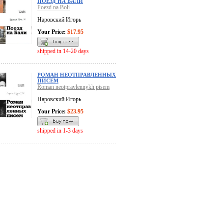
ПОЕЗД НА БАЛИ
Poezd na Boli
Наровский Игорь
Your Price:
$17.95
shipped in 14-20 days
РОМАН НЕОТПРАВЛЕННЫХ
ПИСЕМ
Roman neotpravlennykh pisem
Наровский Игорь
Your Price:
$23.95
shipped in 1-3 days