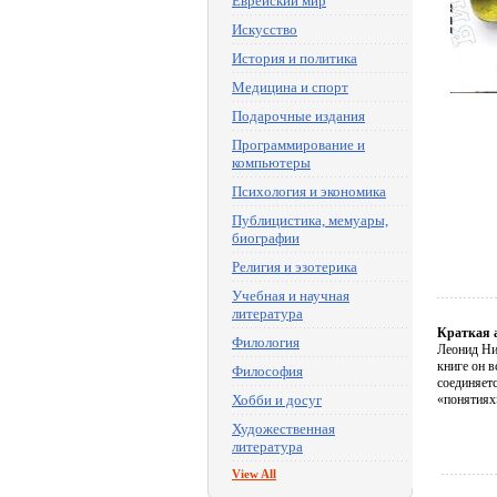
Еврейский мир
Искусство
История и политика
Медицина и спорт
Подарочные издания
Программирование и
компьютеры
Психология и экономика
Публицистика, мемуары,
биографии
Религия и эзотерика
Учебная и научная
литература
Краткая 
Филология
Леонид Ни
книге он в
Философия
соединяетс
Хобби и досуг
«понятиях
Художественная
литература
View All