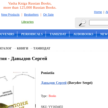
Vasha Kniga Russian Books,
more than 125,000 Russian Books.
|
Home
A
|
|
New Products
Bestsellers
On Sale
Libraries
OUVENIRS
PERIODICALS
TAMIZDAT
AUDOBOOKS
NEW
АТАЛОГ
КНИГИ
ТАМИЗДАТ
ия - Давыдов Сергей
Poniatiia
Давыдов Сергей
(Davydov Sergei)
Type :
Books
SKU: VV1654455