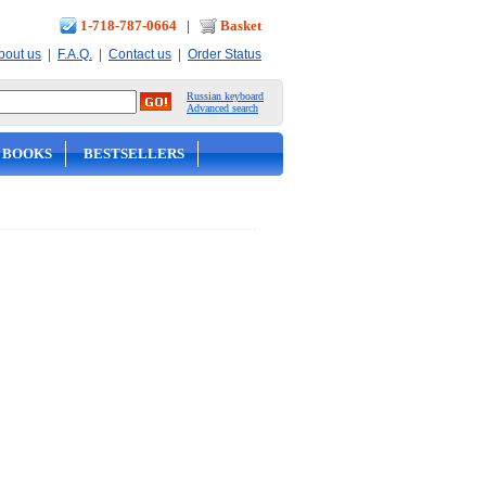
1-718-787-0664
|
Basket
|
|
|
bout us
F.A.Q.
Contact us
Order Status
Russian keyboard
Advanced search
 BOOKS
BESTSELLERS