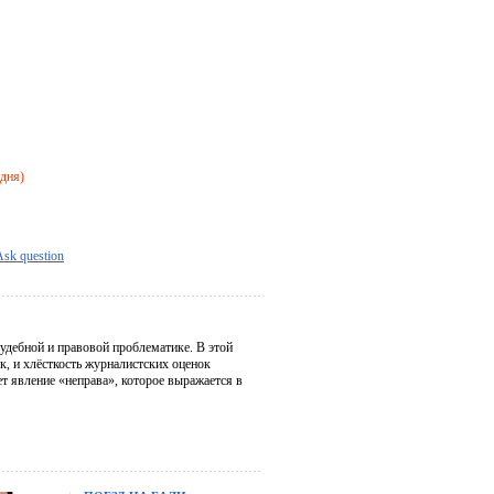
 дня)
Ask question
удебной и правовой проблематике. В этой
к, и хлёсткость журналистских оценок
т явление «неправа», которое выражается в