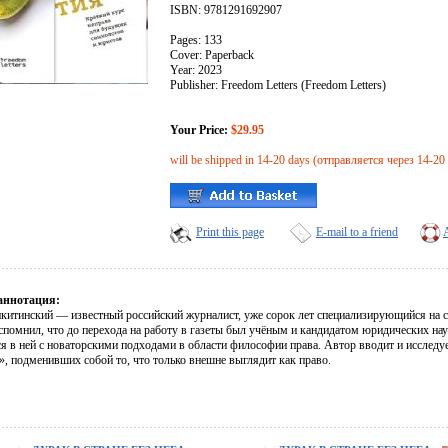
ISBN: 9781291692907
Pages: 133
Cover: Paperback
Year: 2023
Publisher: Freedom Letters (Freedom Letters)
Your Price:
$29.95
will be shipped in 14-20 days (отправляется через 14-20
Print this page
E-mail to a friend
аннотация:
китинский — известный российский журналист, уже сорок лет специализирующийся на с
спомнил, что до перехода на работу в газеты был учёным и кандидатом юридических нау
я в ней с новаторскими подходами в области философии права. Автор вводит и исследуе
», подменивших собой то, что только внешне выглядит как право.