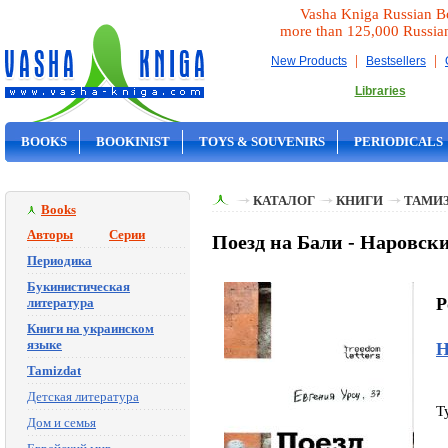
Vasha Kniga Russian B
more than 125,000 Russia
|
|
New Products
Bestsellers
Libraries
BOOKS
BOOKINIST
TOYS & SOUVENIRS
PERIODICALS
ON SALE
КАТАЛОГ
КНИГИ
ТАМИ
Books
Авторы
Серии
Поезд на Бали - Наровск
Периодика
Букинистическая
P
литература
Книги на украинском
языке
Н
Tamizdat
Детская литература
T
Дом и семья