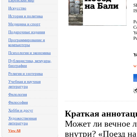
Еврейский мир
S
Искусство
I
История и политика
P
Медицина и спорт
C
Подарочные издания
Y
P
Программирование и
компьютеры
Психология и экономика
Y
Публицистика, мемуары,
w
биографии
Религия и эзотерика
Учебная и научная
литература
Филология
Философия
Хобби и досуг
Краткая аннотац
Художественная
Может ли вечное л
литература
View All
внутри? «Поезд н