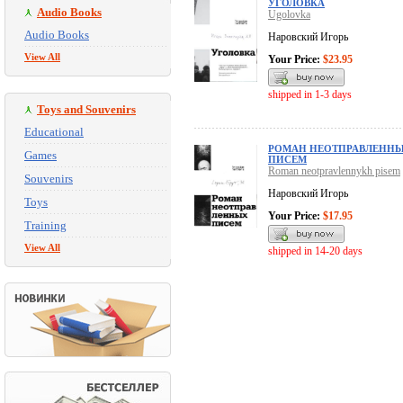
УГОЛОВКА
Audio Books
Ugolovka
Audio Books
Наровский Игорь
View All
Your Price:
$23.95
shipped in 1-3 days
Toys and Souvenirs
Educational
РОМАН НЕОТПРАВЛЕНН
Games
ПИСЕМ
Roman neotpravlennykh pisem
Souvenirs
Наровский Игорь
Toys
Your Price:
$17.95
Training
View All
shipped in 14-20 days