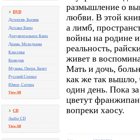
размышление о вы
DVD
любви. В этой кни
Детектив, Боевик
а лимб, простран
Детское Кино
войны на родине и
Документальное Кино
Драма. Мелодрама
реальность, райск
Классика
живет в воспомина
Комедия
Мать и дочь, больн
Музыка. Опера. Балет
Русский Сериал
как же так вышло,
Юмор, Сатира
один день. Пока з
View All
цветут франжипани
вопреки хаосу.
CD
Audio CD
View All