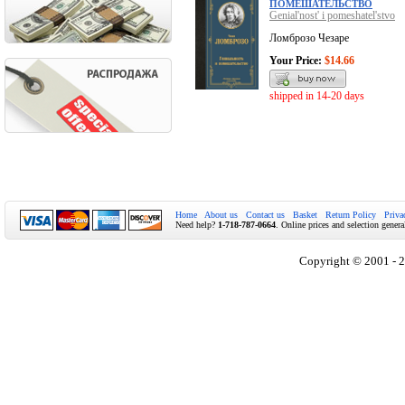
ПОМЕШАТЕЛЬСТВО
Genial'nost' i pomeshatel'stvo
Ломброзо Чезаре
Your Price:
$14.66
shipped in 14-20 days
Home
About us
Contact us
Basket
Return Policy
Priva
Need help?
1-718-787-0664
. Online prices and selection genera
Copyright © 2001 - 2