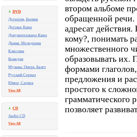
втором альбоме п
DVD
обращенной речи. 
Детектив, Боевик
адресат действия.
Детское Кино
Документальное Кино
кому?, понимать 
Драма. Мелодрама
множественного ч
Классика
образовывать их. 
Комедия
формами глаголов,
Музыка. Опера. Балет
Русский Сериал
предложения и рас
Юмор, Сатира
простого к сложно
View All
грамматического р
позволяет развиват
CD
Audio CD
View All