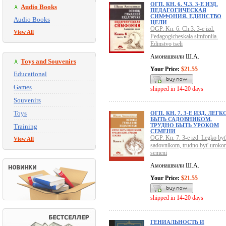
ОГП. КН. 6. Ч.3. 3-Е ИЗД.
Audio Books
ПЕДАГОГИЧЕСКАЯ
СИМФОНИЯ. ЕДИНСТВО
Audio Books
ЦЕЛИ
OGP. Kn. 6. Ch.3. 3-e izd.
View All
Pedagogicheskaia simfoniia.
Edinstvo tseli
Амонашвили Ш.А.
Toys and Souvenirs
Your Price:
$21.55
Educational
Games
shipped in 14-20 days
Souvenirs
Toys
ОГП. КН. 7. 3-Е ИЗД. ЛЕГК
БЫТЬ САДОВНИКОМ,
ТРУДНО БЫТЬ УРОКОМ
Training
СЕМЕНИ
OGP. Kn. 7. 3-e izd. Legko byt
View All
sadovnikom, trudno byt' uroko
semeni
Амонашвили Ш.А.
Your Price:
$21.55
shipped in 14-20 days
ГЕНИАЛЬНОСТЬ И