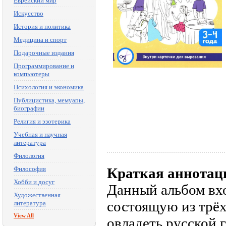
Еврейский мир
Искусство
История и политика
Медицина и спорт
Подарочные издания
Программирование и
компьютеры
Психология и экономика
Публицистика, мемуары,
биографии
Религия и эзотерика
Учебная и научная
литература
Филология
Философия
Краткая аннотац
Хобби и досуг
Данный альбом вхо
Художественная
состоящую из трёх
литература
View All
овладеть русской 