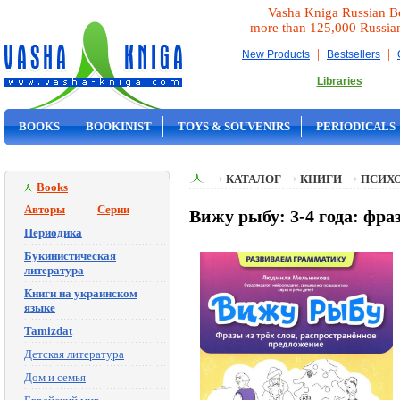
Vasha Kniga Russian B
more than 125,000 Russia
|
|
New Products
Bestsellers
Libraries
BOOKS
BOOKINIST
TOYS & SOUVENIRS
PERIODICALS
ON SALE
КАТАЛОГ
КНИГИ
ПСИХ
Books
Авторы
Серии
Вижу рыбу: 3-4 года: фра
Периодика
Букинистическая
литература
Книги на украинском
языке
Tamizdat
Детская литература
Дом и семья