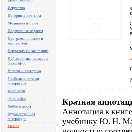
Еврейский мир
Искусство
S
I
История и политика
Медицина и спорт
C
Y
Подарочные издания
P
Программирование и
компьютеры
Y
Психология и экономика
Публицистика, мемуары,
w
биографии
C
Религия и эзотерика
Учебная и научная
литература
Филология
Философия
Краткая аннотац
Хобби и досуг
Аннотация к книге 
Художественная
литература
учебнику Ю. Н. М
View All
полностью соотве