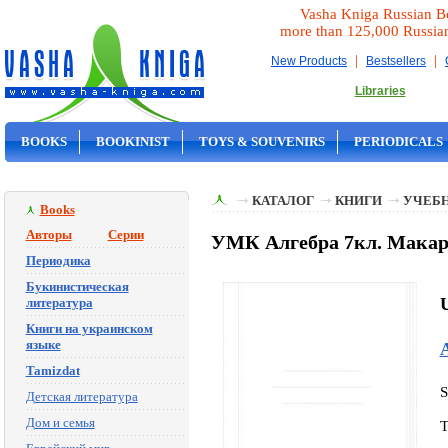
Vasha Kniga Russian B
more than 125,000 Russia
|
|
New Products
Bestsellers
Libraries
BOOKS
BOOKINIST
TOYS & SOUVENIRS
PERIODICALS
ON SALE
КАТАЛОГ
КНИГИ
УЧЕБН
Books
Авторы
Серии
УМК Алгебра 7кл. Макары
Периодика
Букинистическая
литература
Книги на украинском
языке
Tamizdat
S
Детская литература
Дом и семья
T