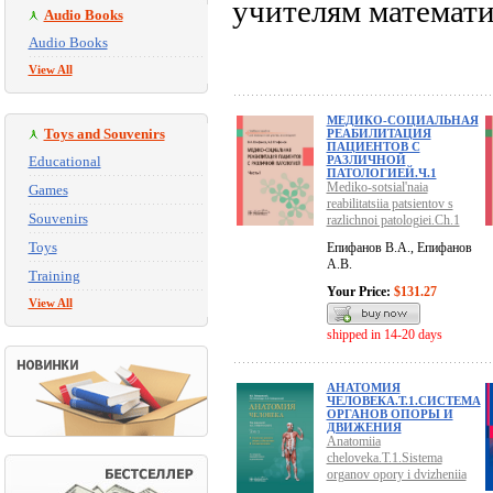
учителям математи
Audio Books
Audio Books
View All
МЕДИКО-СОЦИАЛЬНАЯ
Toys and Souvenirs
РЕАБИЛИТАЦИЯ
ПАЦИЕНТОВ С
Educational
РАЗЛИЧНОЙ
ПАТОЛОГИЕЙ.Ч.1
Mediko-sotsial'naia
Games
reabilitatsiia patsientov s
Souvenirs
razlichnoi patologiei.Ch.1
Toys
Епифанов В.А., Епифанов
А.В.
Training
Your Price:
$131.27
View All
shipped in 14-20 days
АНАТОМИЯ
ЧЕЛОВЕКА.Т.1.СИСТЕМА
ОРГАНОВ ОПОРЫ И
ДВИЖЕНИЯ
Anatomiia
cheloveka.T.1.Sistema
organov opory i dvizheniia