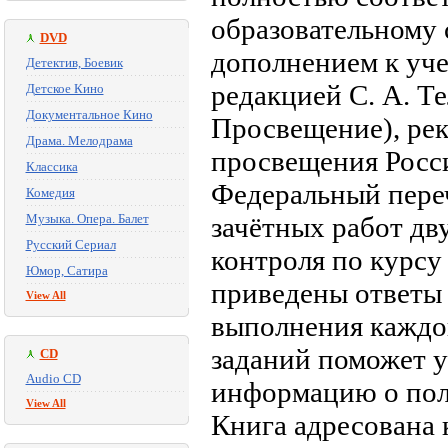
образовательному 
DVD
дополнением к уче
Детектив, Боевик
редакцией С. А. Те
Детское Кино
Документальное Кино
Просвещение), ре
Драма. Мелодрама
просвещения Росс
Классика
Федеральный пере
Комедия
Музыка. Опера. Балет
зачётных работ дв
Русский Сериал
контроля по курсу 
Юмор, Сатира
приведены ответы 
View All
выполнения каждо
заданий поможет 
CD
Audio CD
информацию о полн
View All
Книга адресована