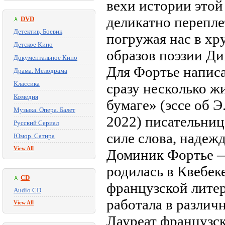
вехи истории это
деликатно перепл
DVD
Детектив, Боевик
погружая нас в хр
Детское Кино
образов поэзии Ди
Документальное Кино
Для Фортье напис
Драма. Мелодрама
Классика
сразу несколько ж
Комедия
бумаге» (эссе об 
Музыка. Опера. Балет
2022) писательниц
Русский Сериал
силе слова, надежд
Юмор, Сатира
View All
Доминик Фортье —
родилась в Квебек
CD
французской литер
Audio CD
работала в различ
View All
Лауреат французск