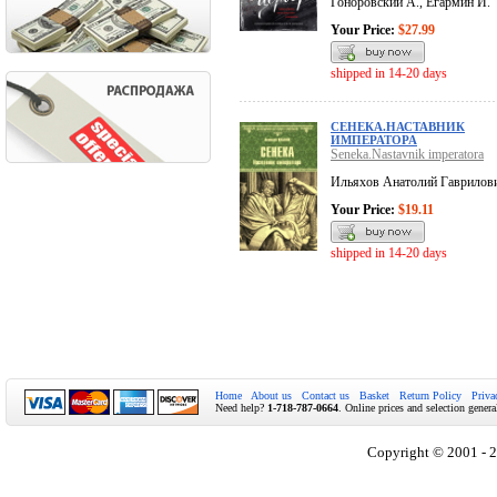
Гоноровский А., Егармин И.
Your Price:
$27.99
shipped in 14-20 days
СЕНЕКА.НАСТАВНИК
ИМПЕРАТОРА
Seneka.Nastavnik imperatora
Ильяхов Анатолий Гаврилов
Your Price:
$19.11
shipped in 14-20 days
Home
About us
Contact us
Basket
Return Policy
Priva
Need help?
1-718-787-0664
. Online prices and selection genera
Copyright © 2001 - 2