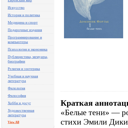
Еврейский мир
Искусство
История и политика
Медицина и спорт
Подарочные издания
Программирование и
компьютеры
Психология и экономика
Публицистика, мемуары,
биографии
Религия и эзотерика
Учебная и научная
литература
Филология
Философия
Краткая аннотац
Хобби и досуг
«Белые тени» — р
Художественная
литература
стихи Эмили Дикин
View All