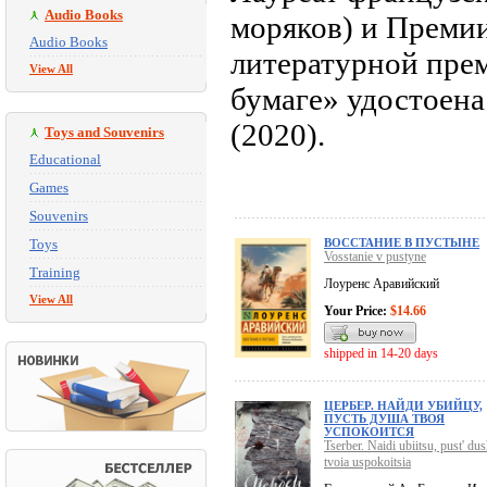
Audio Books
моряков) и Премии
Audio Books
литературной прем
View All
бумаге» удостоена
(2020).
Toys and Souvenirs
Educational
Games
Souvenirs
Toys
ВОССТАНИЕ В ПУСТЫНЕ
Vosstanie v pustyne
Training
Лоуренс Аравийский
View All
Your Price:
$14.66
shipped in 14-20 days
ЦЕРБЕР. НАЙДИ УБИЙЦУ,
ПУСТЬ ДУША ТВОЯ
УСПОКОИТСЯ
Tserber. Naidi ubiitsu, pust' du
tvoia uspokoitsia