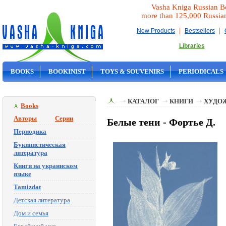
Vasha Kniga Russian B
more than 125,000 Russia
|
|
New Products
Bestsellers
Libraries
BOOKS
BOOKINIST
TOYS & SOUVENIRS
PERIODICALS
ON SALE
КАТАЛОГ
КНИГИ
ХУДО
Books
Авторы
Серии
Белые тени - Фортье Д.
Периодика
Букинистическая
литература
Книги на украинском
языке
Tamizdat
Детская литература
Дом и семья