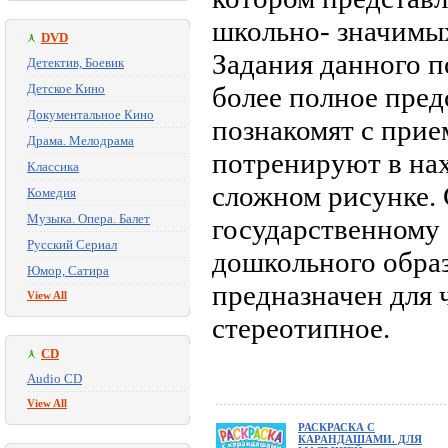
школьно- значимых
DVD
Задания данного 
Детектив, Боевик
Детское Кино
более полное пред
Документальное Кино
познакомят с прие
Драма. Мелодрама
потренируют в на
Классика
сложном рисунке.
Комедия
Музыка. Опера. Балет
государственному 
Русский Сериал
дошкольного образо
Юмор, Сатира
предназначен для 
View All
стереотипное.
CD
Audio CD
View All
РАСКРАСКА С
КАРАНДАШАМИ. ДЛЯ