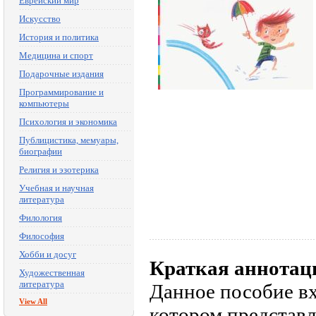
Еврейский мир
Искусство
История и политика
Медицина и спорт
Подарочные издания
Программирование и
компьютеры
Психология и экономика
Публицистика, мемуары,
биографии
Религия и эзотерика
Учебная и научная
литература
Филология
Философия
Хобби и досуг
Краткая аннотац
Художественная
литература
Данное пособие вх
View All
котором представл