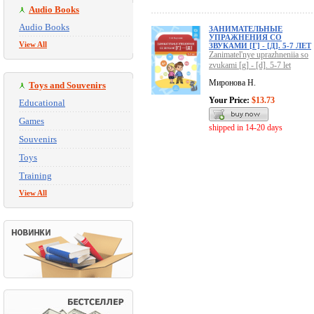
Audio Books
Audio Books
ЗАНИМАТЕЛЬНЫЕ
УПРАЖНЕНИЯ СО
View All
ЗВУКАМИ [Г] - [Д]. 5-7 ЛЕТ
Zanimatel'nye uprazhneniia so
zvukami [g] - [d]. 5-7 let
Миронова Н.
Toys and Souvenirs
Your Price:
$13.73
Educational
Games
shipped in 14-20 days
Souvenirs
Toys
Training
View All