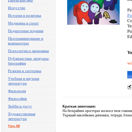
Еврейский мир
Искусство
Pa
Fo
История и политика
Co
Медицина и спорт
Ye
Подарочные издания
Pu
Ed
Программирование и
компьютеры
Психология и экономика
Yo
Публицистика, мемуары,
wi
биографии
Религия и эзотерика
Учебная и научная
литература
Филология
Философия
Хобби и досуг
Краткая аннотация:
На бескрайних просторах космоса твоя главна
Художественная
Украшай наклейками дневники, тетради, блокн
литература
View All