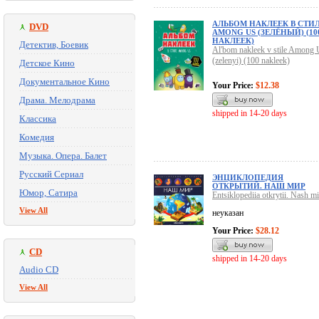
АЛЬБОМ НАКЛЕЕК В СТИ
DVD
AMONG US (ЗЕЛЁНЫЙ) (10
НАКЛЕЕК)
Детектив, Боевик
Al'bom nakleek v stile Among 
(zelenyi) (100 nakleek)
Детское Кино
Документальное Кино
Your Price:
$12.38
Драма. Мелодрама
shipped in 14-20 days
Классика
Комедия
Музыка. Опера. Балет
Русский Сериал
ЭНЦИКЛОПЕДИЯ
ОТКРЫТИЙ. НАШ МИР
Юмор, Сатира
Entsiklopediia otkrytii. Nash mi
View All
неуказан
Your Price:
$28.12
CD
shipped in 14-20 days
Audio CD
View All