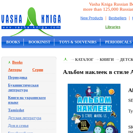
Vasha Kniga Russian B
more than 125,000 Russia
|
|
New Products
Bestsellers
Libraries
BOOKS
BOOKINIST
TOYS & SOUVENIRS
PERIODICALS
ON SALE
КАТАЛОГ
КНИГИ
ДЕТСК
Books
Авторы
Серии
Альбом наклеек в стиле A
Периодика
Букинистическая
Al
литература
Книги на украинском
S
языке
Tamizdat
Ty
Детская литература
Дом и семья
S
IS