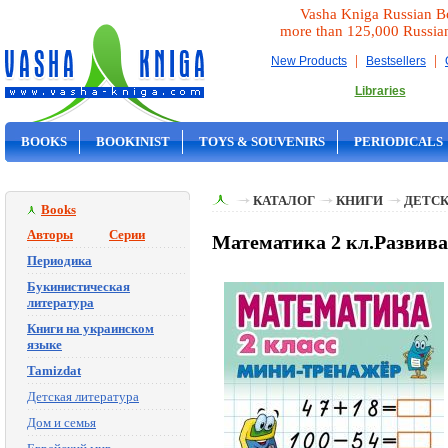
Vasha Kniga Russian B
more than 125,000 Russia
|
|
New Products
Bestsellers
Libraries
BOOKS
BOOKINIST
TOYS & SOUVENIRS
PERIODICALS
ON SALE
КАТАЛОГ
КНИГИ
ДЕТСК
Books
Авторы
Серии
Математика 2 кл.Развивае
Периодика
Букинистическая
литература
Книги на украинском
языке
Tamizdat
Детская литература
Дом и семья