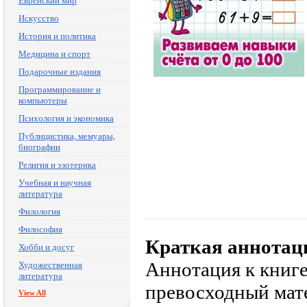
Еврейский мир
Искусство
История и политика
Медицина и спорт
Подарочные издания
Программирование и
компьютеры
Психология и экономика
Публицистика, мемуары,
биографии
Религия и эзотерика
Учебная и научная
литература
Филология
Философия
Краткая аннотац
Хобби и досуг
Аннотация к книг
Художественная
литература
превосходный мате
View All