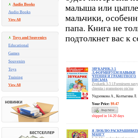
Audio Books
малыша или цыпле
Audio Books
мальчики, особенн
View All
папа. Книга не тол
подтолкнет вас к 
Toys and Souvenirs
Educational
Games
Souvenirs
Toys
ЗВУКАРИК.3-5
Л.ФОРМИРУЕМ НАВЫКИ
ЧТЕНИЯ И ГРАМОТНОГО
Training
ПИСЬМА
Zvukarik.3-5 l.Formiruem navy
View All
chteniia i gramotnogo pis'ma
Ундзенкова А., Колтыгина Л.
Your Price:
$9.47
shipped in 14-20 days
Я ЛЮБЛЮ РАСКРАШИВАТ
МАНГУ