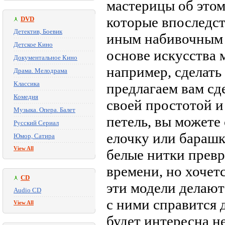
мастерицы об этом
которые впоследст
DVD
Детектив, Боевик
иным набивочным 
Детское Кино
основе искусства 
Документальное Кино
например, сделать
Драма. Мелодрама
Классика
предлагаем вам сд
Комедия
своей простотой и
Музыка. Опера. Балет
петель, вы можете
Русский Сериал
елочку или барашк
Юмор, Сатира
View All
белые нитки превр
времени, но хочет
CD
эти модели делают
Audio CD
с ними справится 
View All
будет интересна н