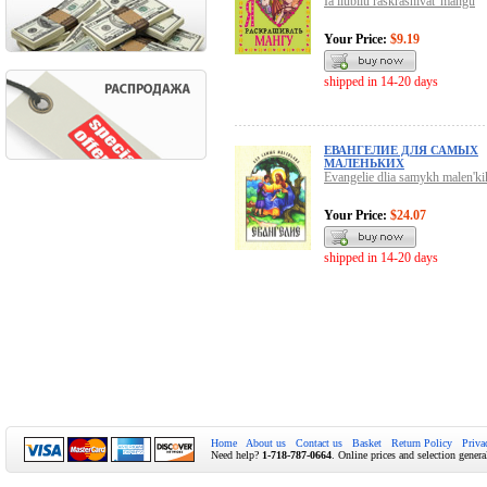
Ia liubliu raskrashivat' mangu
Your Price:
$9.19
shipped in 14-20 days
ЕВАНГЕЛИЕ ДЛЯ САМЫХ
МАЛЕНЬКИХ
Evangelie dlia samykh malen'ki
Your Price:
$24.07
shipped in 14-20 days
Home
About us
Contact us
Basket
Return Policy
Priva
Need help?
1-718-787-0664
. Online prices and selection genera