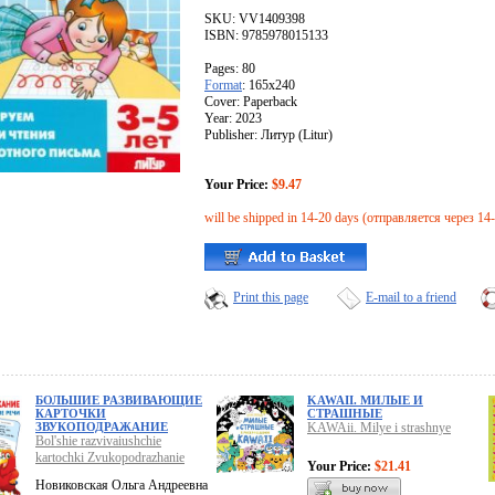
SKU: VV1409398
ISBN: 9785978015133
Pages: 80
Format
: 165x240
Cover: Paperback
Year: 2023
Publisher: Литур (Litur)
Your Price:
$9.47
will be shipped in 14-20 days (отправляется через 14
Print this page
E-mail to a friend
БОЛЬШИЕ РАЗВИВАЮЩИЕ
KAWAII. МИЛЫЕ И
КАРТОЧКИ
СТРАШНЫЕ
ЗВУКОПОДРАЖАНИЕ
KAWAii. Milye i strashnye
Bol'shie razvivaiushchie
kartochki Zvukopodrazhanie
Your Price:
$21.41
Новиковская Ольга Андреевна