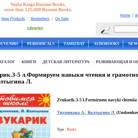
Vasha Kniga Russian Books,
more than 125,000 Russian Books.
|
Home
A
|
|
New Products
Bestsellers
On Sale
Libraries
OUVENIRS
PERIODICALS
TAMIZDAT
AUDOBOOKS
NEW
АТАЛОГ
КНИГИ
ДЕТСКАЯ ЛИТЕРАТУРА
РАЗВИВАЮЩАЯ И О
рик.3-5 л.Формируем навыки чтения и грамотно
олтыгина Л.
Zvukarik.3-5 l.Formiruem navyki chteniia
Ундзенкова А., Колтыгина Л.
(Undzenkova
Type :
Books