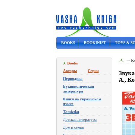
BOOKS
BOOKINIST
TOYS & S
ON SALE
К
Books
Авторы
Серии
Звука
Периодика
А., К
Букинистическая
литература
Книги на украинском
языке
Tamizdat
Детская литература
Дом и семья