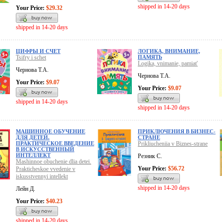
shipped in 14-20 days
Your Price:
$29.32
shipped in 14-20 days
ЦИФРЫ И СЧЕТ
ЛОГИКА, ВНИМАНИЕ,
Tsifry i schet
ПАМЯТЬ
Logika, vnimanie, pamiat'
Чернова Т.А.
Чернова Т.А.
Your Price:
$9.07
Your Price:
$9.07
shipped in 14-20 days
shipped in 14-20 days
МАШИННОЕ ОБУЧЕНИЕ
ПРИКЛЮЧЕНИЯ В БИЗНЕС-
ДЛЯ ДЕТЕЙ.
СТРАНЕ
ПРАКТИЧЕСКОЕ ВВЕДЕНИЕ
Prikliucheniia v Biznes-strane
В ИСКУССТВЕННЫЙ
ИНТЕЛЛЕКТ
Резник С.
Mashinnoe obuchenie dlia detei.
Your Price:
$56.72
Prakticheskoe vvedenie v
iskusstvennyi intellekt
shipped in 14-20 days
Лейн Д.
Your Price:
$40.23
shipped in 14-20 days