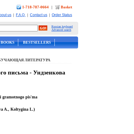
1-718-787-0664
|
Basket
|
|
|
bout us
F.A.Q.
Contact us
Order Status
Russian keyboard
Advanced search
 BOOKS
BESTSELLERS
БУЧАЮЩАЯ ЛИТЕРАТУРА
го письма - Ундзенкова
 i gramotnogo pis'ma
 A., Koltygina L.)