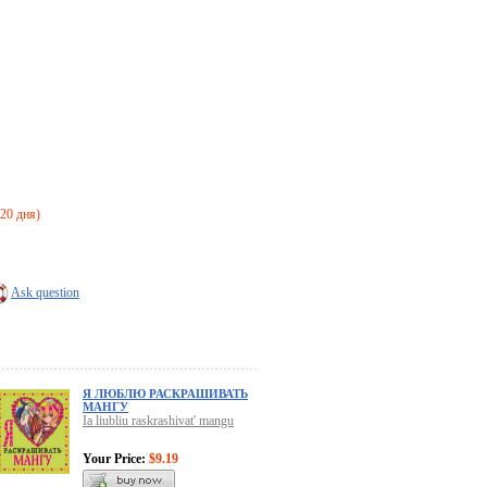
-20 дня)
Ask question
Я ЛЮБЛЮ РАСКРАШИВАТЬ
МАНГУ
Ia liubliu raskrashivat' mangu
Your Price:
$9.19