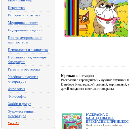
Еврейский мир
Искусство
История и политика
Медицина и спорт
Подарочные издания
Программирование и
компьютеры
Психология и экономика
Публицистика, мемуары,
биографии
Религия и эзотерика
Краткая аннотация:
Учебная и научная
Раскраски с карандашами - лучшие спутники м
литература
В наборе 6 карандашей: желтый, коричневый, 
Филология
детей младшего школьного возраста.
Философия
Хобби и досуг
Художественная
РАСКРАСКА С
литература
КАРАНДАШАМИ.
ПРЕКРАСНЫЕ ПРИНЦЕС
View All
Raskraska s karandashami.