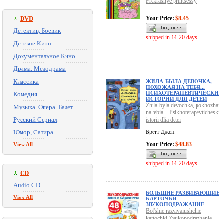
Prekrasnye printsessy
DVD
Your Price:
$8.45
Детектив, Боевик
shipped in 14-20 days
Детское Кино
Документальное Кино
Драма. Мелодрама
Классика
ЖИЛА-БЫЛА ДЕВОЧКА,
ПОХОЖАЯ НА ТЕБЯ...
ПСИХОТЕРАПЕВТИЧЕСКИ
Комедия
ИСТОРИИ ДЛЯ ДЕТЕЙ
Zhila-byla devochka, pokhozha
Музыка. Опера. Балет
na tebia... Psikhoterapevtichesk
Русский Сериал
istorii dlia detei
Юмор, Сатира
Бретт Джен
Your Price:
$48.83
View All
shipped in 14-20 days
CD
Audio CD
БОЛЬШИЕ РАЗВИВАЮЩИ
View All
КАРТОЧКИ
ЗВУКОПОДРАЖАНИЕ
Bol'shie razvivaiushchie
kartochki Zvukopodrazhanie