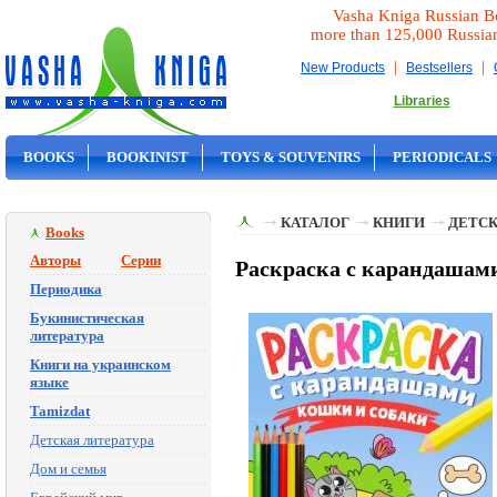
Vasha Kniga Russian B
more than 125,000 Russia
|
|
New Products
Bestsellers
Libraries
BOOKS
BOOKINIST
TOYS & SOUVENIRS
PERIODICALS
ON SALE
КАТАЛОГ
КНИГИ
ДЕТСК
Books
Авторы
Серии
Раскраска с карандашам
Периодика
Букинистическая
литература
Книги на украинском
языке
Tamizdat
Детская литература
Дом и семья