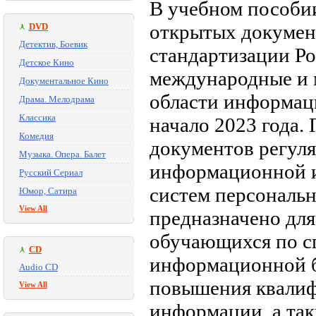
В учебном пособи
открытых докумен
DVD
Детектив, Боевик
стандартизации Р
Детское Кино
международные и 
Документальное Кино
области информац
Драма. Мелодрама
Классика
начало 2023 года.
Комедия
документов регуля
Музыка. Опера. Балет
информационной 
Русский Сериал
систем персональ
Юмор, Сатира
View All
предназначено для
обучающихся по с
CD
информационной б
Audio CD
повышения квалиф
View All
информации, а так