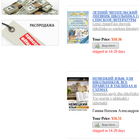
ЛЕТНИЙ ЧИТАТЕЛЬСКИЙ
ДНЕВНИК ШКОЛЬНИКА С
СПИСКОМ ЛИТЕРАТУРЫ
Letnii chitatel'skii dnevnik
shkol'nika so spiskom literatury
Your Price:
$10.56
shipped in 14-20 days
НЕМЕЦКИЙ ЯЗЫК ДЛЯ
ШКОЛЬНИКОВ. ВСЕ
ПРАВИЛА В ТАБЛИЦАХ И
СХЕМАХ
Nemetskii iazyk dlia shkol'niko
Vse pravila v tablitsakh i
skhemakh
Ганина Наталия Александров
Your Price:
$16.51
shipped in 14-20 days