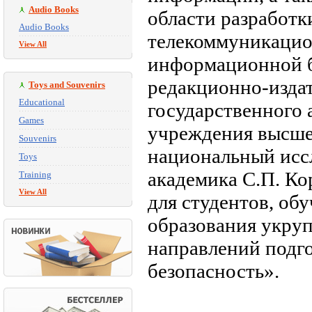
Audio Books
области разработ
Audio Books
телекоммуникацио
View All
информационной б
редакционно-изда
Toys and Souvenirs
Educational
государственного 
Games
учреждения высше
Souvenirs
национальный исс
Toys
академика С.П. Ко
Training
View All
для студентов, о
образования укру
направлений подг
безопасность».