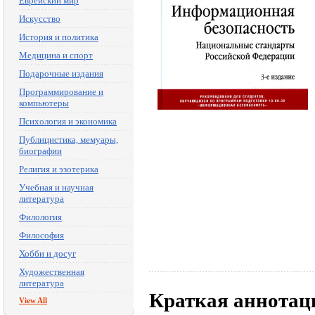
Еврейский мир
Искусство
История и политика
Медицина и спорт
Подарочные издания
Программирование и
компьютеры
Психология и экономика
Публицистика, мемуары,
биографии
Религия и эзотерика
Учебная и научная
литература
Филология
Философия
Хобби и досуг
Художественная
литература
Краткая аннотац
View All