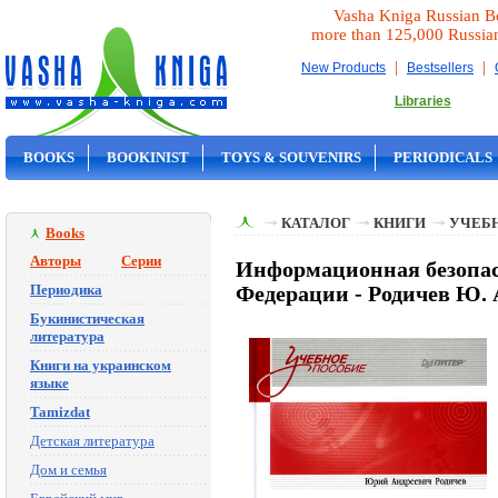
Vasha Kniga Russian B
more than 125,000 Russia
|
|
New Products
Bestsellers
Libraries
BOOKS
BOOKINIST
TOYS & SOUVENIRS
PERIODICALS
ON SALE
КАТАЛОГ
КНИГИ
УЧЕБН
Books
Авторы
Серии
Информационная безопас
Периодика
Федерации - Родичев Ю. 
Букинистическая
литература
Книги на украинском
языке
Tamizdat
Детская литература
Дом и семья