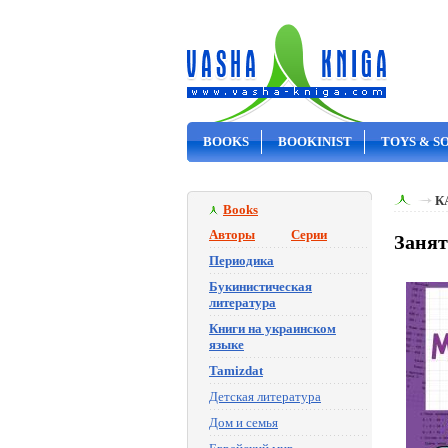
BOOKS
BOOKINIST
TOYS & S
ON SALE
К
Books
Авторы
Серии
Занят
Периодика
Букинистическая
литература
Книги на украинском
языке
Tamizdat
Детская литература
Дом и семья