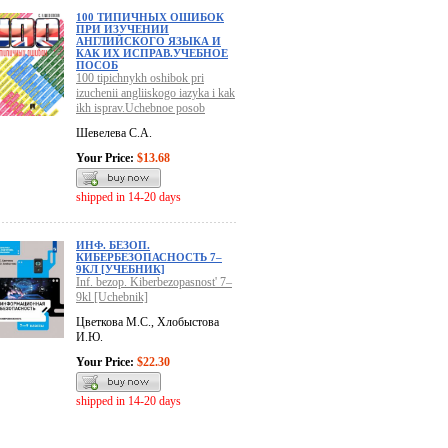
100 ТИПИЧНЫХ ОШИБОК
ПРИ ИЗУЧЕНИИ
АНГЛИЙСКОГО ЯЗЫКА И
КАК ИХ ИСПРАВ.УЧЕБНОЕ
ПОСОБ
100 tipichnykh oshibok pri
izuchenii angliiskogo iazyka i kak
ikh isprav.Uchebnoe posob
Шевелева С.А.
Your Price:
$13.68
shipped in 14-20 days
ИНФ. БЕЗОП.
КИБЕРБЕЗОПАСНОСТЬ 7–
9КЛ [УЧЕБНИК]
Inf. bezop. Kiberbezopasnost' 7–
9kl [Uchebnik]
Цветкова М.С., Хлобыстова
И.Ю.
Your Price:
$22.30
shipped in 14-20 days