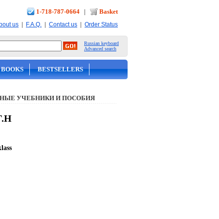
1-718-787-0664
|
Basket
|
|
|
bout us
F.A.Q.
Contact us
Order Status
Russian keyboard
Advanced search
 BOOKS
BESTSELLERS
НЫЕ УЧЕБНИКИ И ПОСОБИЯ
Г.Н
lass