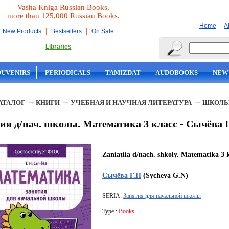
Vasha Kniga Russian Books,
more than 125,000 Russian Books.
|
Home
A
|
|
New Products
Bestsellers
On Sale
Libraries
OUVENIRS
PERIODICALS
TAMIZDAT
AUDOBOOKS
NEW
АТАЛОГ
КНИГИ
УЧЕБНАЯ И НАУЧНАЯ ЛИТЕРАТУРА
ШКОЛЬ
ия д/нач. школы. Математика 3 класс - Сычёва 
Zaniatiia d/nach. shkoly. Matematika 3 k
Сычёва Г.Н
(Sycheva G.N)
SERIA:
Занятия для начальной школы
Type :
Books