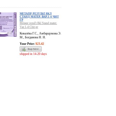
МЕТАПР РЕЗУЛЬТ 8КЛ
СТАНД МАТЕР. ВАР.1-4 ЧИТ
ГР
Metapr rezul't 8kl Stand mater.
Var.1-4 Chit gr
Ковалёва Г.С., Амбарцумова Э.
М., Богданова Н. Н.
Your Price:
$23.42
shipped in 14-20 days