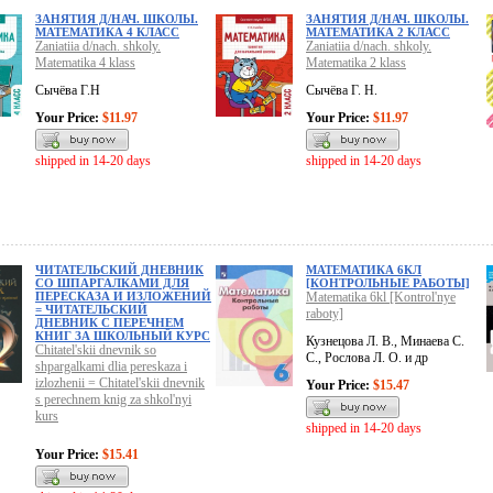
ЗАНЯТИЯ Д/НАЧ. ШКОЛЫ.
ЗАНЯТИЯ Д/НАЧ. ШКОЛЫ.
МАТЕМАТИКА 4 КЛАСС
МАТЕМАТИКА 2 КЛАСС
Zaniatiia d/nach. shkoly.
Zaniatiia d/nach. shkoly.
Matematika 4 klass
Matematika 2 klass
Сычёва Г.Н
Сычёва Г. Н.
Your Price:
$11.97
Your Price:
$11.97
shipped in 14-20 days
shipped in 14-20 days
ЧИТАТЕЛЬСКИЙ ДНЕВНИК
МАТЕМАТИКА 6КЛ
СО ШПАРГАЛКАМИ ДЛЯ
[КОНТРОЛЬНЫЕ РАБОТЫ]
ПЕРЕСКАЗА И ИЗЛОЖЕНИЙ
Matematika 6kl [Kontrol'nye
= ЧИТАТЕЛЬСКИЙ
raboty]
ДНЕВНИК С ПЕРЕЧНЕМ
КНИГ ЗА ШКОЛЬНЫЙ КУРС
Кузнецова Л. В., Минаева С.
Chitatel'skii dnevnik so
С., Рослова Л. О. и др
shpargalkami dlia pereskaza i
izlozhenii = Chitatel'skii dnevnik
Your Price:
$15.47
s perechnem knig za shkol'nyi
kurs
shipped in 14-20 days
Your Price:
$15.41