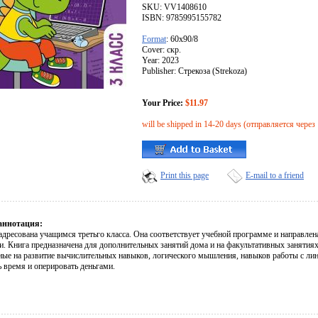
SKU: VV1408610
ISBN: 9785995155782
Format
: 60x90/8
Cover: скр.
Year: 2023
Publisher: Стрекоза (Strekoza)
Your Price:
$11.97
will be shipped in 14-20 days (отправляется через
Print this page
E-mail to a friend
аннотация:
адресована учащимся третьго класса. Она соответствует учебной программе и направлен
и. Книга предназначена для дополнительных занятий дома и на факультативных занятиях
ные на развитие вычислительных навыков, логического мышления, навыков работы с лин
 время и оперировать деньгами.