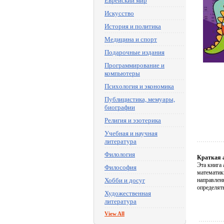
Еврейский мир
Искусство
История и политика
Медицина и спорт
Подарочные издания
Программирование и
компьютеры
Психология и экономика
Публицистика, мемуары,
биографии
Религия и эзотерика
Учебная и научная
литература
Филология
Краткая 
Эта книга 
Философия
математик
Хобби и досуг
направлен
определять
Художественная
литература
View All