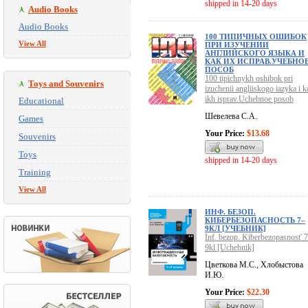
shipped in 14-20 days
Audio Books
Audio Books
100 ТИПИЧНЫХ ОШИБОК
View All
ПРИ ИЗУЧЕНИИ
АНГЛИЙСКОГО ЯЗЫКА И
КАК ИХ ИСПРАВ.УЧЕБНО
ПОСОБ
100 tipichnykh oshibok pri
Toys and Souvenirs
izuchenii angliiskogo iazyka i k
ikh isprav.Uchebnoe posob
Educational
Шевелева С.А.
Games
Your Price:
$13.68
Souvenirs
Toys
shipped in 14-20 days
Training
View All
ИНФ. БЕЗОП.
КИБЕРБЕЗОПАСНОСТЬ 7–
9КЛ [УЧЕБНИК]
Inf. bezop. Kiberbezopasnost' 
9kl [Uchebnik]
Цветкова М.С., Хлобыстова
И.Ю.
Your Price:
$22.30