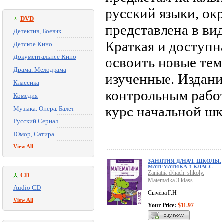
русский языки, о
DVD
представлена в вид
Детектив, Боевик
Краткая и доступн
Детское Кино
Документальное Кино
освоить новые тем
Драма. Мелодрама
изученные. Издани
Классика
контрольным работ
Комедия
курс начальной шк
Музыка. Опера. Балет
Русский Сериал
Юмор, Сатира
View All
ЗАНЯТИЯ Д/НАЧ. ШКОЛЫ.
МАТЕМАТИКА 3 КЛАСС
Zaniatiia d/nach. shkoly.
CD
Matematika 3 klass
Audio CD
Сычёва Г.Н
View All
Your Price:
$11.97