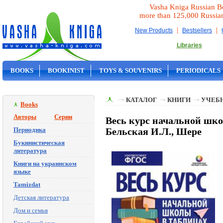
Vasha Kniga Russian B
more than 125,000 Russia
|
|
New Products
Bestsellers
Libraries
BOOKS
BOOKINIST
TOYS & SOUVENIRS
PERIODICALS
ON SALE
КАТАЛОГ
КНИГИ
УЧЕБН
Books
Авторы
Серии
Весь курс начальной шко
Периодика
Бельская И.Л., Шере
Букинистическая
литература
Книги на украинском
языке
Tamizdat
Детская литература
Дом и семья