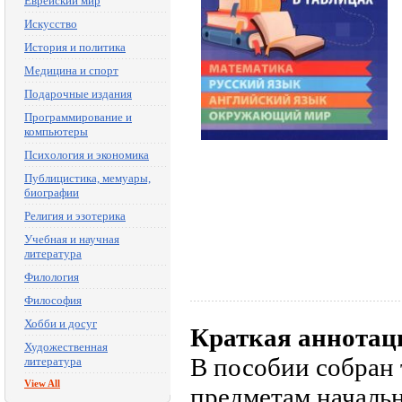
Еврейский мир
Искусство
История и политика
Медицина и спорт
Подарочные издания
Программирование и
компьютеры
Психология и экономика
Публицистика, мемуары,
биографии
Религия и эзотерика
Учебная и научная
литература
Филология
Философия
Хобби и досуг
Краткая аннотац
Художественная
В пособии собран
литература
View All
предметам начальн