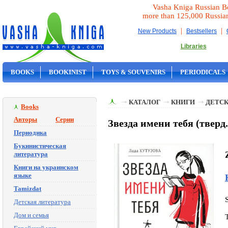
Vasha Kniga Russian B
more than 125,000 Russia
|
|
New Products
Bestsellers
Libraries
BOOKS
BOOKINIST
TOYS & SOUVENIRS
PERIODICALS
ON SALE
КАТАЛОГ
КНИГИ
ДЕТСК
Books
Авторы
Серии
Звезда имени тебя (тверд.
Периодика
Букинистическая
литература
Книги на украинском
языке
Tamizdat
Детская литература
Дом и семья