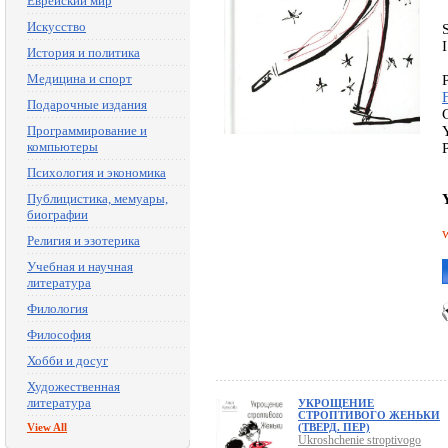
Еврейский мир
Искусство
История и политика
Медицина и спорт
Подарочные издания
Программирование и
компьютеры
Психология и экономика
Публицистика, мемуары,
биографии
Религия и эзотерика
Учебная и научная
литература
Филология
Философия
Хобби и досуг
Художественная
литература
УКРОЩЕНИЕ
СТРОПТИВОГО ЖЕНЬКИ
View All
(ТВЕРД. ПЕР)
Ukroshchenie stroptivogo