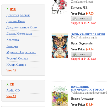
Zhen'ki (tverd. per)
Кутузова Л.В.
DVD
Your Price:
$47.05
Детектив, Боевик
Детское Кино
shipped in 14-20 days
Документальное Кино
Драма. Мелодрама
ДОЧЬ ХРАНИТЕЛЯ ОГНЯ
Doch' khranitelia ognia
Классика
Булли Энджелайн
Комедия
Your Price:
$47.44
Музыка. Опера. Балет
Русский Сериал
shipped in 14-20 days
Юмор, Сатира
View All
CD
ВОЛШЕБНИК
ИЗУМРУДНОГО ГОРОДА
Audio CD
Volshebnik izumrudnogo gorod
View All
Волков Александр
Your Price:
$34.34