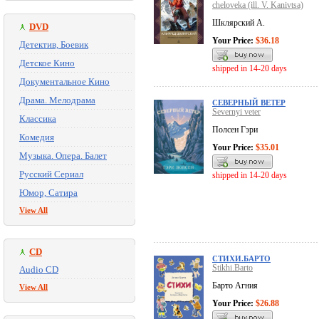
cheloveka (ill. V. Kanivtsa)
Шклярский А.
DVD
Your Price:
$36.18
Детектив, Боевик
Детское Кино
shipped in 14-20 days
Документальное Кино
Драма. Мелодрама
СЕВЕРНЫЙ ВЕТЕР
Severnyi veter
Классика
Полсен Гэри
Комедия
Your Price:
$35.01
Музыка. Опера. Балет
Русский Сериал
shipped in 14-20 days
Юмор, Сатира
View All
CD
СТИХИ.БАРТО
Stikhi.Barto
Audio CD
Барто Агния
View All
Your Price:
$26.88