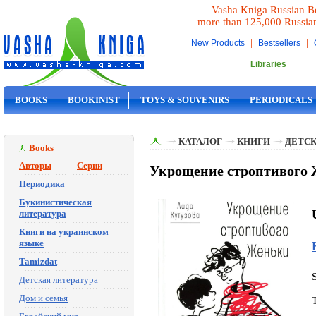
Vasha Kniga Russian B
more than 125,000 Russia
|
|
New Products
Bestsellers
Libraries
BOOKS
BOOKINIST
TOYS & SOUVENIRS
PERIODICALS
ON SALE
КАТАЛОГ
КНИГИ
ДЕТСК
Books
Авторы
Серии
Укрощение строптивого Же
Периодика
Букинистическая
литература
Книги на украинском
языке
Tamizdat
Детская литература
Дом и семья