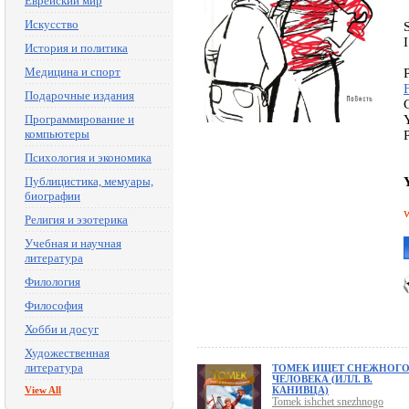
Еврейский мир
Искусство
История и политика
Медицина и спорт
Подарочные издания
Программирование и
компьютеры
Психология и экономика
Публицистика, мемуары,
биографии
Религия и эзотерика
Учебная и научная
литература
Филология
Философия
Хобби и досуг
Художественная
литература
ТОМЕК ИЩЕТ СНЕЖНОГ
ЧЕЛОВЕКА (ИЛЛ. В.
View All
КАНИВЦА)
Tomek ishchet snezhnogo